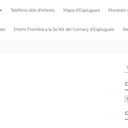
Telèfons útils d’interés
Mapa d’Esplugues
Monestir 
ies
Premi Frontera a la 5a Nit del Comerç d’Esplugues
Re
C
C