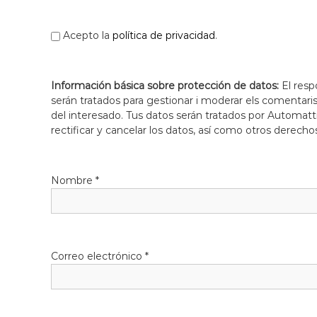
l
o
Acepto la
política de privacidad
.
b
r
e
Información básica sobre protección de datos:
El resp
g
serán tratados para gestionar i moderar els comentari
a
del interesado. Tus datos serán tratados por Automatti
t
rectificar y cancelar los datos, así como otros derecho
Nombre
*
Correo electrónico
*