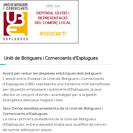
Uníó de Botiguers i Comerciants d’Esplugues
Acord per reduir les despeses elèctriques dels botiguers
L'acord entre Endesa i la Unió de Botiguers i Comerciants
d'Esplugues (UBE) representa una iniciativa molt beneficiosa
per als petits empresaris i autònoms d'Esplugues, ja que
ofereix un conjunt d'eines i avantatges per a la gestió
energètica dels seus negocis i llars.
Sara Olmos escollida presidenta de la Unió de Botiguers i
Comerciants d’Esplugues
La nova i primera presidenta de la Unió de Botiguers
d'Esplugues, encara aquesta etapa que qualifica de canvis i
de sumar esforços en equip.