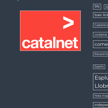
9N
A
baix ll
Casteller
ciclisme
come
Eduard S
España
Espl
Llob
festa maj
indepe