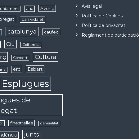
Avís legal
Avenç
anc
juntament
Política de Cookies
obregat
can vidalet
Política de privacitat
catalunya
caufec
s
Reglament de participaci
Ciu
Collserola
rç
Cultura
Concert
erc
Esbart
anz
Esplugues
ugues de
regat
finestrelles
or
generalitat
junts
ndència