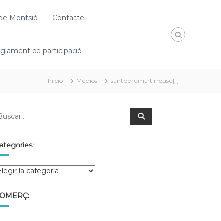
de Montsió
Contacte
glament de participació
Inicio
Medios
santperemartirrouse[1]
ategories:
OMERÇ: