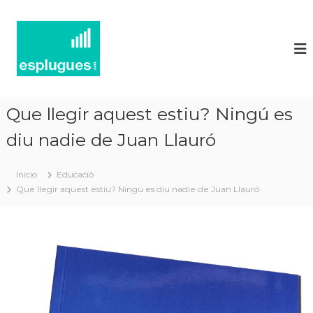
N
P
o
o
r
t
t
í
a
l
c
d
i
'
Que llegir aquest estiu? Ningú es
e
a
c
diu nadie de Juan Llauró
s
t
d
u
'
a
Inicio
Educació
l
E
Que llegir aquest estiu? Ningú es diu nadie de Juan Llauró
i
s
t
p
a
t
l
i
u
i
g
n
f
u
o
e
r