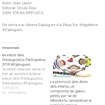
Autor: Joan Llauró
Editorial: Círculo Rojo
ISBN: 978-84-9991-021-5
De venta a la Llibreria Esplugues a la Plaça Sta. Magdalena
d’Esplugues.
Relacionado
6a edició dels
Pressupostos Participatius
2019 #Esplugues.
Ja tenim data per donar el
tret de sortida a la 6ena
edició dels Pressupostos
La promoció dels drets
Participatius #Esplugues.
dels infants, un
11/01/2019
compromís de grans i
En «Actualitat»
petits, per tal de
difondre’ls i sensivilitzar la