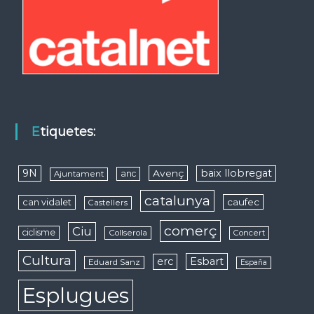
Etiquetes:
9N
baix llobregat
Avenç
anc
Ajuntament
catalunya
caufec
can vidalet
Castellers
comerç
Ciu
ciclisme
Collserola
Concert
Cultura
erc
Esbart
Eduard Sanz
España
Esplugues