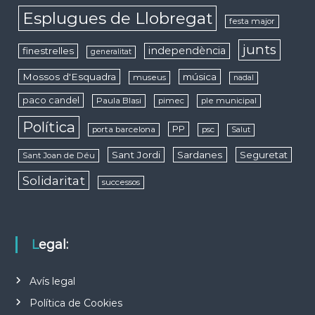
Esplugues de Llobregat
festa major
junts
independència
finestrelles
generalitat
Mossos d'Esquadra
música
museus
nadal
paco candel
Paula Blasi
pimec
ple municipal
Política
PP
porta barcelona
psc
Salut
Sant Jordi
Sardanes
Seguretat
Sant Joan de Déu
Solidaritat
successos
Legal:
Avís legal
Política de Cookies