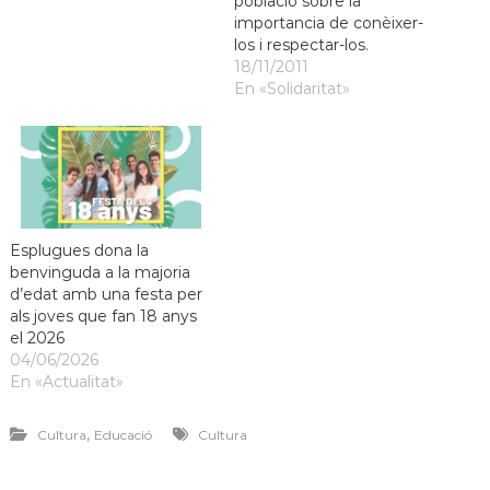
població sobre la
importancia de conèixer-
los i respectar-los.
18/11/2011
En «Solidaritat»
Esplugues dona la
benvinguda a la majoria
d’edat amb una festa per
als joves que fan 18 anys
el 2026
04/06/2026
En «Actualitat»
,
Cultura
Educació
Cultura