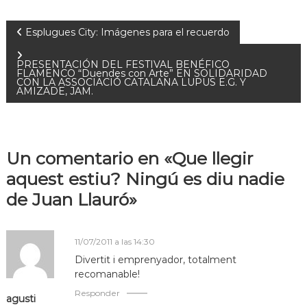
Esplugues City: Imágenes para el recuerdo
PRESENTACIÓN DEL FESTIVAL BENÉFICO
FLAMENCO “Duendes con Arte” EN SOLIDARIDAD
CON LA ASSOCIACIÓ CATALANA LUPUS E.G. Y
AMIZADE, JAM.
Un comentario en «Que llegir
aquest estiu? Ningú es diu nadie
de Juan Llauró»
11/07/2011 a las 14:30
Divertit i emprenyador, totalment
recomanable!
Responder
agusti