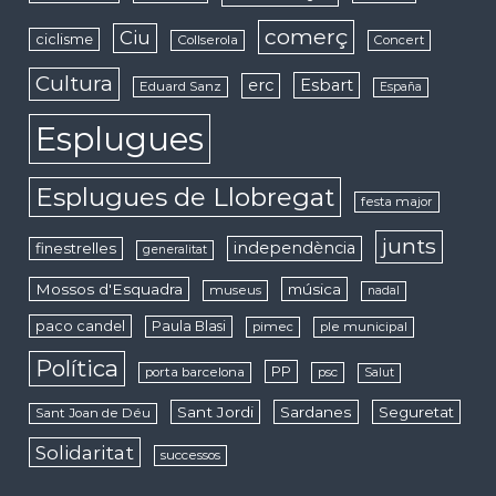
comerç
Ciu
ciclisme
Collserola
Concert
Cultura
erc
Esbart
Eduard Sanz
España
Esplugues
Esplugues de Llobregat
festa major
junts
independència
finestrelles
generalitat
Mossos d'Esquadra
música
museus
nadal
paco candel
Paula Blasi
pimec
ple municipal
Política
PP
porta barcelona
psc
Salut
Sant Jordi
Sardanes
Seguretat
Sant Joan de Déu
Solidaritat
successos