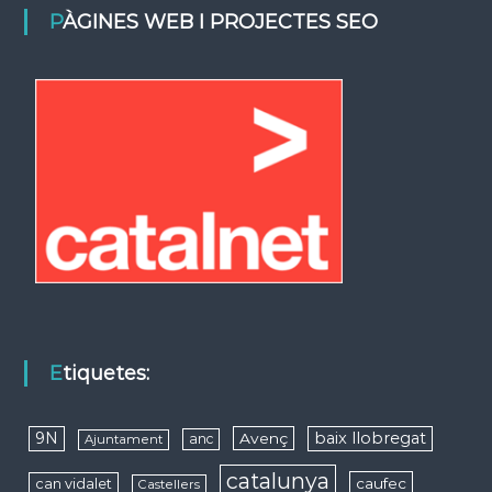
PÀGINES WEB I PROJECTES SEO
Etiquetes:
9N
baix llobregat
Avenç
anc
Ajuntament
catalunya
caufec
can vidalet
Castellers