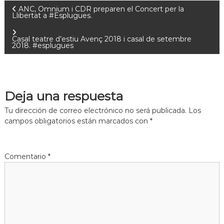
ANC, Omnium i CDR preparen el Concert per la
Llibertat a #Esplugues.
Casal teatre d’estiu Avenç 2018 i casal de setembre
2018. #esplugues
Deja una respuesta
Tu dirección de correo electrónico no será publicada.
Los
campos obligatorios están marcados con
*
Comentario
*