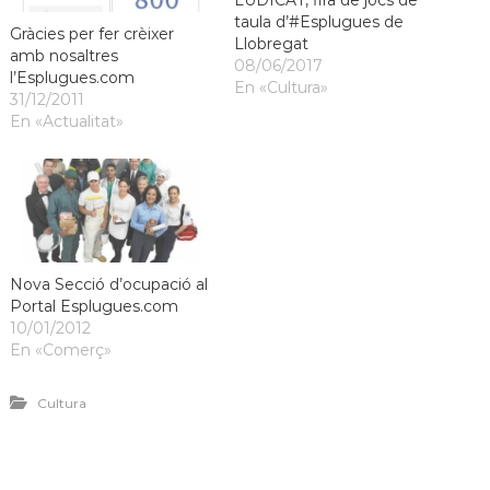
LUDICAT, fira de jocs de
a
taula d’#Esplugues de
Gràcies per fer crèixer
t
Llobregat
amb nosaltres
08/06/2017
l’Esplugues.com
En «Cultura»
31/12/2011
En «Actualitat»
Nova Secció d’ocupació al
Portal Esplugues.com
10/01/2012
En «Comerç»
Cultura