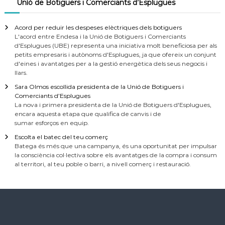
Uníó de Botiguers i Comerciants d’Esplugues
Acord per reduir les despeses elèctriques dels botiguers
L'acord entre Endesa i la Unió de Botiguers i Comerciants
d'Esplugues (UBE) representa una iniciativa molt beneficiosa per als
petits empresaris i autònoms d'Esplugues, ja que ofereix un conjunt
d'eines i avantatges per a la gestió energètica dels seus negocis i
llars.
Sara Olmos escollida presidenta de la Unió de Botiguers i
Comerciants d’Esplugues
La nova i primera presidenta de la Unió de Botiguers d'Esplugues,
encara aquesta etapa que qualifica de canvis i de
sumar esforços en equip.
Escolta el batec del teu comerç
Batega és més que una campanya, és una oportunitat per impulsar
la consciència col·lectiva sobre els avantatges de la compra i consum
al territori, al teu poble o barri, a nivell comerç i restauració.