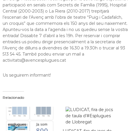
s
m
participació en serials com Secrets de Família (1995), Hospital
a
Central (2000-2003) o La Riera (2010-2017) trepitjarà
d
c
l’escenari de l’Avenç amb l’obra de teatre “Puig i Cadafalch,
e
i
un croquis” que commemora els 150 anys del seu naixement.
L
ó
Apunteu-vos la data a l’agenda i no us quedeu sense la vostra
d
l
entrada! Dissabte 7 d’abril a les 19h. Per reservar i comprar
'
o
E
entrades us podeu dirigir presencialment a la secretaria de
b
s
l’Avenç de dilluns a divendres de 16.30 a 19.30h o trucar al 93
p
r
513 54 45. També podeu enviar un mail a
l
activitats@avencesplugues.cat
e
u
g
g
u
a
Us seguirem informant!
e
t
s
d
e
Relacionado
L
l
o
b
r
e
g