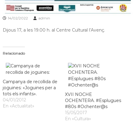
a
t
14/02/2022
admin
Dijous 17, a les 19.00 h. al Centre Cultural l’Avenç.
Relacionado
Campanya de recollida de
joguines: «Joguines per a
tots els infants».
XVII NOCHE
04/01/2012
OCHENTERA. #Esplugues
En «Actualitat»
#80s #Ochenter@s
15/05/2017
En «Cultura»