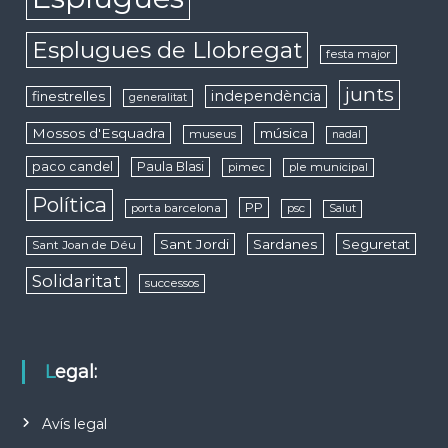
Esplugues de Llobregat
festa major
junts
independència
finestrelles
generalitat
Mossos d'Esquadra
música
museus
nadal
paco candel
Paula Blasi
pimec
ple municipal
Política
PP
porta barcelona
psc
Salut
Sant Jordi
Sardanes
Seguretat
Sant Joan de Déu
Solidaritat
successos
Legal:
Avís legal