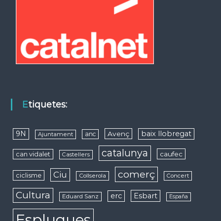
Etiquetes:
9N
baix llobregat
Avenç
anc
Ajuntament
catalunya
caufec
can vidalet
Castellers
comerç
Ciu
ciclisme
Collserola
Concert
Cultura
erc
Esbart
Eduard Sanz
España
Esplugues