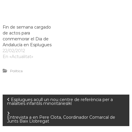
Fin de semana cargado
de actos para
conmemorar el Dia de
Andalucía en Esplugues
22/02/2012
En «Actualitat»
Política
Esplugues acull un nou centre de referència per a
malalties infantils minoritàries￼
Entrevista a en Pere Clota, Coordinador Comarcal de
Junts Baix Llobregat