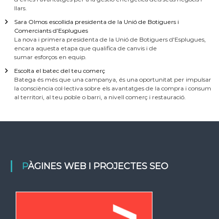
llars.
Sara Olmos escollida presidenta de la Unió de Botiguers i
Comerciants d’Esplugues
La nova i primera presidenta de la Unió de Botiguers d'Esplugues,
encara aquesta etapa que qualifica de canvis i de
sumar esforços en equip.
Escolta el batec del teu comerç
Batega és més que una campanya, és una oportunitat per impulsar
la consciència col·lectiva sobre els avantatges de la compra i consum
al territori, al teu poble o barri, a nivell comerç i restauració.
PÀGINES WEB I PROJECTES SEO