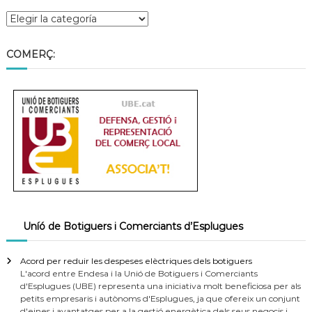
COMERÇ:
Uníó de Botiguers i Comerciants d’Esplugues
Acord per reduir les despeses elèctriques dels botiguers
L'acord entre Endesa i la Unió de Botiguers i Comerciants
d'Esplugues (UBE) representa una iniciativa molt beneficiosa per als
petits empresaris i autònoms d'Esplugues, ja que ofereix un conjunt
d'eines i avantatges per a la gestió energètica dels seus negocis i