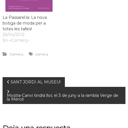
La Passarel·la: La nova
botiga de moda per a
totes les talles!
26/04/2012
En «Comerç»
Comerç
comerç
SANT JORDI AL MUSEU!
Mostra-Canvi tindrà lloc el 3 de juny a la rambla Verge de
la Mercè