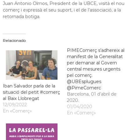
Juan Antonio Olmos, President de la UBCE, visità el nou
a
comerç i expressà el seu suport, i el de l’associació, a la
t
retornada botiga.
Relacionado
PIMEComerç s’adhereix al
manifest de la Generalitat
per demanar al Govern
central mesures urgents
pel comerç.
@UBEsplugues
Iban Salvador parla de la
@PimeComerc
situació del petit #comerç
Barcelona, 01 d’abril de
al Baix Llobregat
2020.
12/09/2022
01/04/2020
En «Comerç»
En «Comerç»