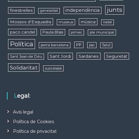
junts
independència
finestrelles
generalitat
Mossos d'Esquadra
música
museus
nadal
paco candel
Paula Blasi
pimec
ple municipal
Política
PP
porta barcelona
psc
Salut
Sant Jordi
Sardanes
Seguretat
Sant Joan de Déu
Solidaritat
successos
Legal:
Avís legal
Política de Cookies
Política de privacitat