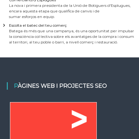
La nova i primera presidenta de la Unió de Botiguers d'Esplugues,
encara aquesta etapa que qualifica de canvis i de
sumar esforços en equip.
Escolta el batec del teu comerç
Batega és més que una campanya, és una oportunitat per impulsar
la consciència col·lectiva sobre els avantatges de la compra i consum
al territori, al teu poble o barri, a nivell comerç i restauració.
PÀGINES WEB I PROJECTES SEO