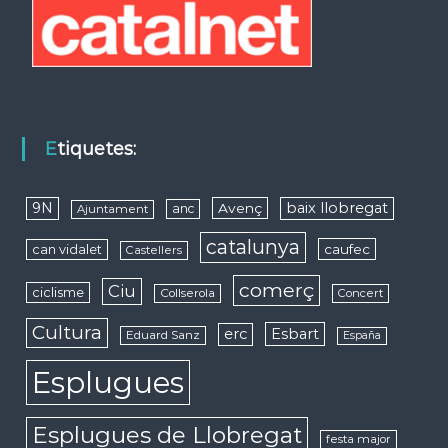
Etiquetes:
9N
baix llobregat
Avenç
anc
Ajuntament
catalunya
caufec
can vidalet
Castellers
comerç
Ciu
ciclisme
Collserola
Concert
Cultura
erc
Esbart
Eduard Sanz
España
Esplugues
Esplugues de Llobregat
festa major