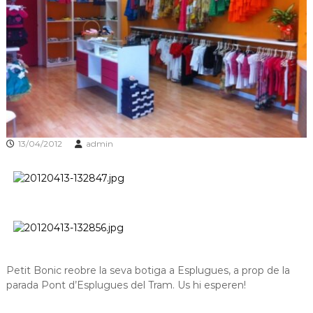
s
m
a
d
c
e
i
L
ó
d
l
'
o
E
b
s
p
r
l
e
13/04/2012
admin
u
g
g
u
a
e
t
s
d
e
L
l
o
Petit Bonic reobre la seva botiga a Esplugues, a prop de la
b
parada Pont d’Esplugues del Tram. Us hi esperen!
r
e
g