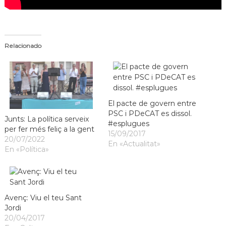
a
t
Relacionado
El pacte de govern entre
PSC i PDeCAT es dissol.
Junts: La política serveix
#esplugues
per fer més feliç a la gent
15/09/2017
20/07/2022
En «Actualitat»
En «Política»
Avenç: Viu el teu Sant
Jordi
20/04/2017