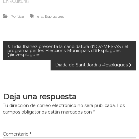
En «Cultura»
,
Política
erc
Esplugues
Lidia Ibáñez presenta la candidatura d’ICV-MES-AS i el
programa per les Eleccions Municipals d’#Esplugues.
@icvesplugues
Diada de Sant Jordi a #Esplugues
Deja una respuesta
Tu dirección de correo electrónico no será publicada.
Los
campos obligatorios están marcados con
*
Comentario
*