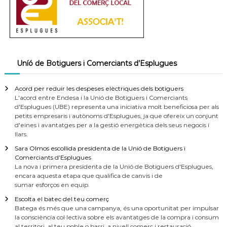
Uníó de Botiguers i Comerciants d’Esplugues
Acord per reduir les despeses elèctriques dels botiguers
L'acord entre Endesa i la Unió de Botiguers i Comerciants
d'Esplugues (UBE) representa una iniciativa molt beneficiosa per als
petits empresaris i autònoms d'Esplugues, ja que ofereix un conjunt
d'eines i avantatges per a la gestió energètica dels seus negocis i
llars.
Sara Olmos escollida presidenta de la Unió de Botiguers i
Comerciants d’Esplugues
La nova i primera presidenta de la Unió de Botiguers d'Esplugues,
encara aquesta etapa que qualifica de canvis i de
sumar esforços en equip.
Escolta el batec del teu comerç
Batega és més que una campanya, és una oportunitat per impulsar
la consciència col·lectiva sobre els avantatges de la compra i consum
al territori, al teu poble o barri, a nivell comerç i restauració.