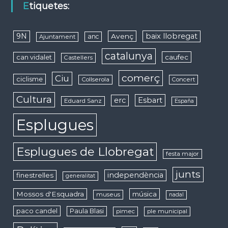
Etiquetes:
9N
baix llobregat
Avenç
anc
Ajuntament
catalunya
caufec
can vidalet
Castellers
comerç
Ciu
ciclisme
Collserola
Concert
Cultura
erc
Esbart
Eduard Sanz
España
Esplugues
Esplugues de Llobregat
festa major
junts
independència
finestrelles
generalitat
Mossos d'Esquadra
música
museus
nadal
paco candel
Paula Blasi
pimec
ple municipal