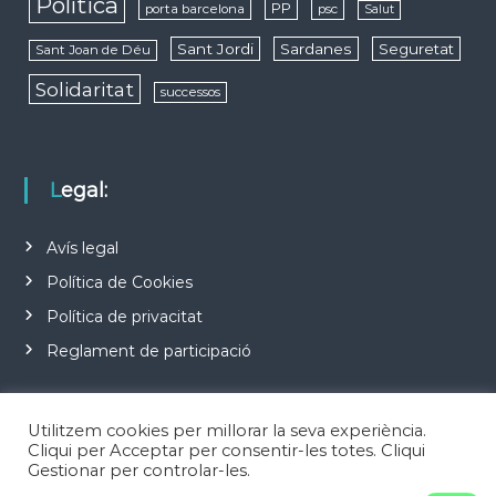
Política
PP
porta barcelona
psc
Salut
Sant Jordi
Sardanes
Seguretat
Sant Joan de Déu
Solidaritat
successos
Legal:
Avís legal
Política de Cookies
Política de privacitat
Reglament de participació
Utilitzem cookies per millorar la seva experiència.
Cliqui per Acceptar per consentir-les totes. Cliqui
Gestionar per controlar-les.