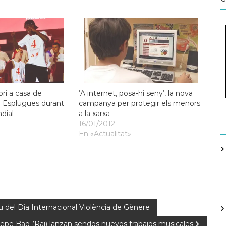
ori a casa de
‘A internet, posa-hi seny’, la nova
 Esplugues durant
campanya per protegir els menors
ndial
a la xarxa
16/01/2012
En «Actualitat»
 del Dia Internacional Violència de Gènere
Pepe Bao (Rai) lanzan sendos nuevos trabajos musicales