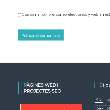
Guarda mi nombre, correo electrónico y web en es
PÀGINES WEB I
Eti
PROJECTES SEO
9N
A
baix ll