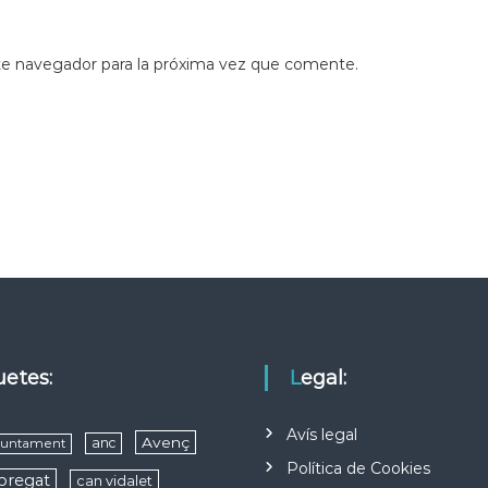
te navegador para la próxima vez que comente.
quetes:
Legal:
Avís legal
Avenç
anc
juntament
Política de Cookies
obregat
can vidalet