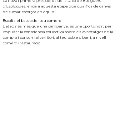
La nova i primera presidenta de la Unió de Botiguers
d'Esplugues, encara aquesta etapa que qualifica de canvis i
de sumar esforços en equip.
Escolta el batec del teu comerç
Batega és més que una campanya, és una oportunitat per
impulsar la consciència col·lectiva sobre els avantatges de la
compra i consum al territori, al teu poble o barri, a nivell
comerç i restauració.