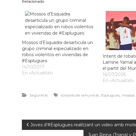
f
Relacionado
d
o
e
r
L
m
l
a
c
o
i
b
Mossos d’Esquadra desarticula un
ó
r
grupo criminal especializado en
d
robos violentos en viviendas de
e
Intent de robat
'
#Esplugues
Lamine Yamal a
g
E
14/10/2017
el partit del Mu
a
s
En «Actualitat»
16/07/2026
t
p
En «Actualitat»
l
u
,
,
Seguretat
consells de sehuretat
Esplugues
mossos
g
u
e
s
d
Joves d’#Esplugues realitzant un video amb motiu
e
L
Juan Reina (Triana) y 