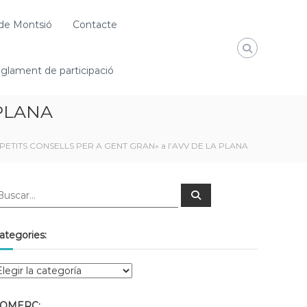
de Montsió
Contacte
glament de participació
 PLANA
PETITS CONSELLS PER A GENT GRAN» a l’AVV DE LA PLANA
ategories:
OMERÇ: