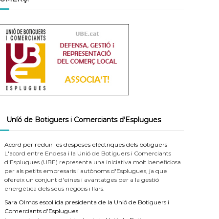
Uníó de Botiguers i Comerciants d’Esplugues
Acord per reduir les despeses elèctriques dels botiguers
L'acord entre Endesa i la Unió de Botiguers i Comerciants
d'Esplugues (UBE) representa una iniciativa molt beneficiosa
per als petits empresaris i autònoms d'Esplugues, ja que
ofereix un conjunt d'eines i avantatges per a la gestió
energètica dels seus negocis i llars.
Sara Olmos escollida presidenta de la Unió de Botiguers i
Comerciants d’Esplugues