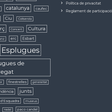
Política de privacitat
catalunya
caufec
s
Reglament de participaci
Ciu
Collserola
rç
Cultura
Concert
erc
Esbart
anz
Esplugues
ugues de
regat
finestrelles
or
generalitat
junts
ndència
d'Esquadra
museus
paco candel
nadal