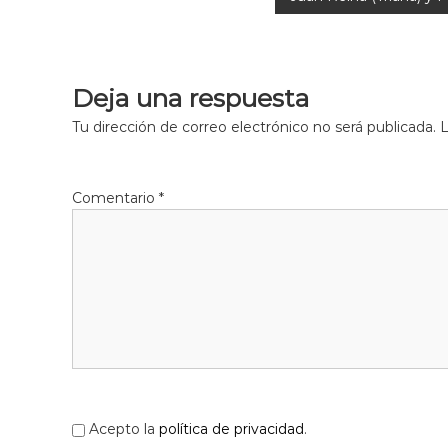
l
o
b
r
Deja una respuesta
e
g
Tu dirección de correo electrónico no será publicada.
L
a
t
Comentario
*
Acepto la
política de privacidad
.