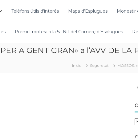
Telèfons útils d’interés
Mapa d’Esplugues
Monestir 
ies
Premi Frontera a la 5a Nit del Comerç d’Esplugues
Re
PER A GENT GRAN» a l’AVV DE LA
Inicio
Seguretat
MOSSOS: «
C
C