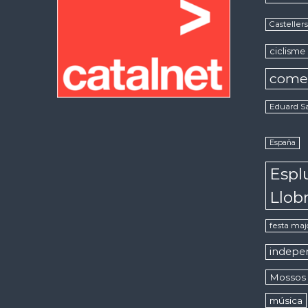
Casteller
ciclisme
come
Eduard S
España
Espl
Llob
festa maj
indepe
Mossos 
música