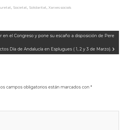
,
,
,
uretat
Societat
Solidaritat
Xarxes socials
r en el Congreso y pone su escaño a disposición de Pere
ctos Día de Andalucía en Esplugues ( 1, 2 y 3 de Marzo).
os campos obligatorios están marcados con
*