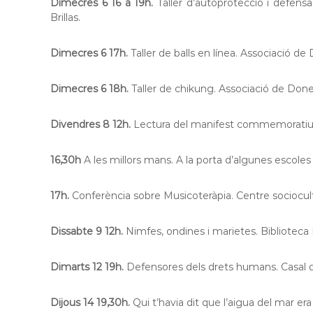
Dimecres 6 16 a 19h.
Taller d’autoprotecció i defensa
Brillas.
Dimecres 6 17h.
Taller de balls en línea. Associació de 
Dimecres 6 18h.
Taller de chikung. Associació de Dones
Divendres 8 12h.
Lectura del manifest commemoratiu d
16,30h
A les millors mans. A la porta d’algunes escoles 
17h.
Conferència sobre Musicoteràpia. Centre sociocult
Dissabte 9 12h.
Nimfes, ondines i marietes. Biblioteca
Dimarts 12 19h.
Defensores dels drets humans. Casal de
Dijous 14 19,30h.
Qui t’havia dit que l’aigua del mar era