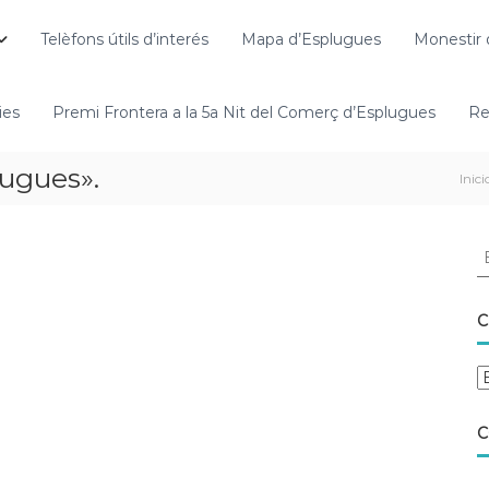
Telèfons útils d’interés
Mapa d’Esplugues
Monestir 
ies
Premi Frontera a la 5a Nit del Comerç d’Esplugues
Re
lugues».
Inici
C
C