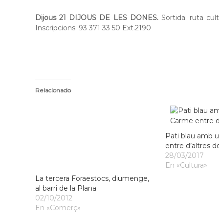
Dijous 21 DIJOUS DE LES DONES.
Sortida: ruta cult
Inscripcions: 93 371 33 50 Ext.2190
Relacionado
Pati blau amb u
entre d’altres 
28/03/2017
En «Cultura»
La tercera Foraestocs, diumenge,
al barri de la Plana
02/10/2012
En «Comerç»