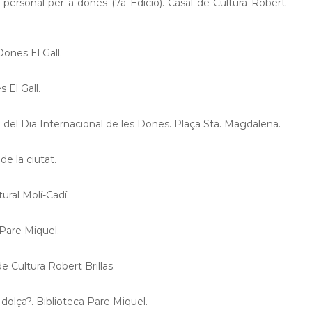
 personal per a dones (7a Edició). Casal de Cultura Robert
Dones El Gall.
 El Gall.
el Dia Internacional de les Dones. Plaça Sta. Magdalena.
de la ciutat.
ural Molí-Cadí.
 Pare Miquel.
 Cultura Robert Brillas.
 dolça?. Biblioteca Pare Miquel.