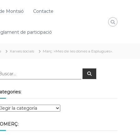
de Montsió
Contacte
glament de participació
o
Xarxes socials
Març: «Mes de les dones a Esplugues».
ategories:
OMERÇ: