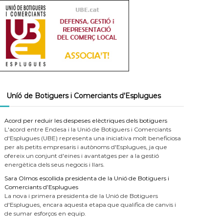
Uníó de Botiguers i Comerciants d’Esplugues
Acord per reduir les despeses elèctriques dels botiguers
L'acord entre Endesa i la Unió de Botiguers i Comerciants
d'Esplugues (UBE) representa una iniciativa molt beneficiosa
per als petits empresaris i autònoms d'Esplugues, ja que
ofereix un conjunt d'eines i avantatges per a la gestió
energètica dels seus negocis i llars.
Sara Olmos escollida presidenta de la Unió de Botiguers i
Comerciants d’Esplugues
La nova i primera presidenta de la Unió de Botiguers
d'Esplugues, encara aquesta etapa que qualifica de canvis i
de sumar esforços en equip.