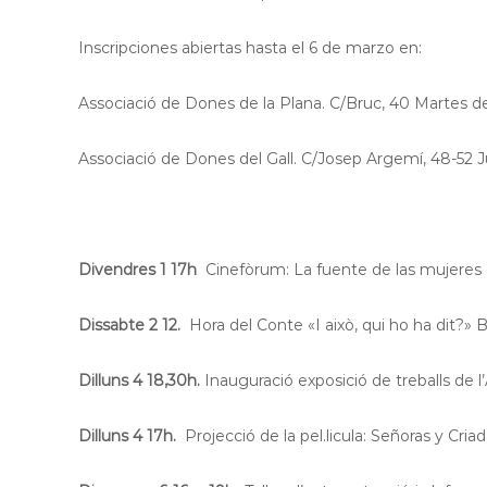
l
o
Inscripciones abiertas hasta el 6 de marzo en:
b
r
Associació de Dones de la Plana. C/Bruc, 40 Martes de
e
g
a
Associació de Dones del Gall. C/Josep Argemí, 48-52 
t
Divendres 1 17h
Cinefòrum: La fuente de las mujeres 
Dissabte 2 12.
Hora del Conte «I això, qui ho ha dit?» 
Dilluns 4 18,30h.
Inauguració exposició de treballs de 
Dilluns 4 17h.
Projecció de la pel.licula: Señoras y Cria