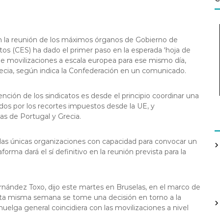
 en la reunión de los máximos órganos de Gobierno de
os (CES) ha dado el primer paso en la esperada ‘hoja de
 de movilizaciones a escala europea para ese mismo día,
recia, según indica la Confederación en un comunicado.
ención de los sindicatos es desde el principio coordinar una
ados por los recortes impuestos desde la UE, y
las de Portugal y Grecia.
s, las únicas organizaciones con capacidad para convocar un
orma dará el sí definitivo en la reunión prevista para la
rnández Toxo, dijo este martes en Bruselas, en el marco de
sta misma semana se tome una decisión en torno a la
huelga general coincidiera con las movilizaciones a nivel