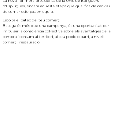
La nova i primera presidenta de la Unió de Botiguers
d'Esplugues, encara aquesta etapa que qualifica de canvis i
de sumar esforços en equip.
Escolta el batec del teu comerç
Batega és més que una campanya, és una oportunitat per
impulsar la consciència col·lectiva sobre els avantatges de la
compra i consum al territori, al teu poble o barri, a nivell
comerç i restauració.