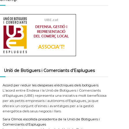
Uníó de Botiguers i Comerciants d’Esplugues
Acord per reduir les despeses elèctriques dels botiguers
L'acord entre Endesa i la Unió de Botiguers i Comerciants
d'Esplugues (UBE) representa una iniciativa molt beneficiosa
per als petits empresaris i autònoms d'Esplugues, ja que
ofereix un conjunt d'eines i avantatges per a la gestió
energètica dels seus negocis i llars.
Sara Olmos escollida presidenta de la Unió de Botiguers i
Comerciants d’Esplugues