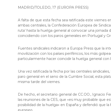
f
d
o
MADRID/TOLEDO, 17 (EUROPA PRESS)
e
r
L
m
A falta de que esta fecha sea ratificada este viernes
l
a
ambas centrales, la Confederación Europea de Sindicat
c
o
ruta’ hasta la huelga general al convocar una jornada
i
b
coincidiendo con los paros generales en Portugal y G
ó
r
d
e
'
Fuentes sindicales indicaron a Europa Press que la int
g
E
movilización con los países periféricos, los más golpe
a
s
particularmente hacer coincidir la huelga general con 
t
p
l
Una vez ratificada la fecha por las centrales sindicale
u
paro general en el seno de la Cumbre Social, esta plataf
g
misma tarde del viernes.
u
e
De hecho, el secretario general de CC.OO., Ignacio Fe
s
las reuniones de la CES, que «es muy probable que e
d
posibilidad de la huelga» en España y defendió que la 
e
europeo.
L