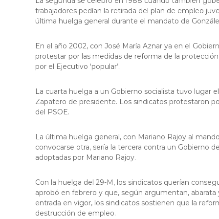
La segunda se celebró en 1988 cuando también gober
trabajadores pedían la retirada del plan de empleo juve
última huelga general durante el mandato de Gonzále
En el año 2002, con José María Aznar ya en el Gobier
protestar por las medidas de reforma de la protecci
por el Ejecutivo ‘popular’.
La cuarta huelga a un Gobierno socialista tuvo lugar 
Zapatero de presidente. Los sindicatos protestaron por 
del PSOE.
La última huelga general, con Mariano Rajoy al mando
convocarse otra, sería la tercera contra un Gobierno d
adoptadas por Mariano Rajoy.
Con la huelga del 29-M, los sindicatos querían consegu
aprobó en febrero y que, según argumentan, abarata y
entrada en vigor, los sindicatos sostienen que la refor
destrucción de empleo.