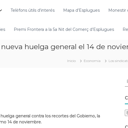
Telèfons útils d’interés
Mapa d’Esplugues
Monestir 
ies
Premi Frontera a la 5a Nit del Comerç d’Esplugues
Re
 nueva huelga general el 14 de novi
Inicio
Economia
Los sindic
C
elga general contra los recortes del Gobierno, la
ximo 14 de noviembre.
C