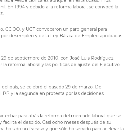
naba Felipe González aunque, en esta ocasión, los
nil. En 1994 y debido a la reforma laboral, se convocó la
z.
no, CC.OO. y UGT convocaron un paro general para
ón por desempleo y de la Ley Básica de Empleo aprobadas
el 29 de septiembre de 2010, con José Luis Rodríguez
la reforma laboral y las políticas de ajuste del Ejecutivo
 del país, se celebró el pasado 29 de marzo. De
el PP y la segunda en protesta por las decisiones
ir echar para atrás la reforma del mercado laboral que se
 facilita el despido. Casi ocho meses después de su
ma ha sido un fracaso y que sólo ha servido para acelerar la