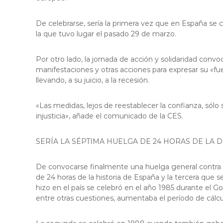
l
o
De celebrarse, sería la primera vez que en España s
b
la que tuvo lugar el pasado 29 de marzo.
r
e
Por otro lado, la jornada de acción y solidaridad convo
g
manifestaciones y otras acciones para expresar su «fu
a
llevando, a su juicio, a la recesión.
t
«Las medidas, lejos de reestablecer la confianza, sólo 
injusticia», añade el comunicado de la CES.
SERÍA LA SÉPTIMA HUELGA DE 24 HORAS DE LA 
De convocarse finalmente una huelga general contra lo
de 24 horas de la historia de España y la tercera que
hizo en el país se celebró en el año 1985 durante el G
entre otras cuestiones, aumentaba el período de cálcu