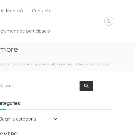
de Montsió
Contacte
glament de participació
embre
atos convocarán una nueva huelga general el 14 de noviembre
ategories:
OMERÇ: