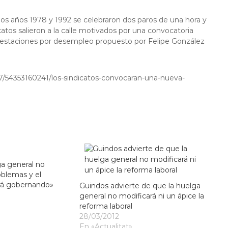
os años 1978 y 1992 se celebraron dos paros de una hora y
atos salieron a la calle motivados por una convocatoria
prestaciones por desempleo propuesto por Felipe González
7/54353160241/los-sindicatos-convocaran-una-nueva-
ga general no
oblemas y el
rá gobernando»
Guindos advierte de que la huelga
general no modificará ni un ápice la
reforma laboral
28/03/2012
En «Actualitat»