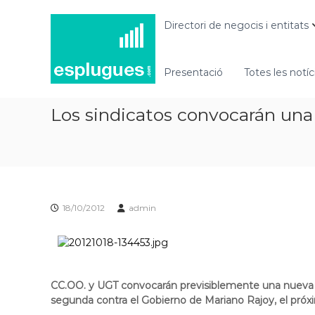
N
P
o
o
Directori de negocis i entitats
r
t
t
í
a
Presentació
Totes les notíc
c
l
i
d
e
Los sindicatos convocarán una
'
s
a
d
c
t
'
u
E
a
s
l
p
18/10/2012
admin
i
l
t
u
a
g
t
i
u
CC.OO. y UGT convocarán previsiblemente una nueva hu
i
e
segunda contra el Gobierno de Mariano Rajoy, el pró
n
s