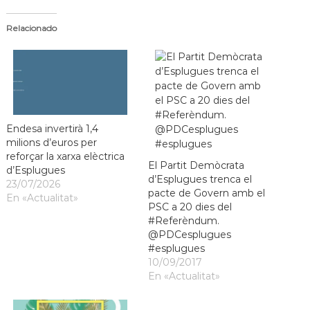
Relacionado
Endesa invertirà 1,4
milions d’euros per
reforçar la xarxa elèctrica
El Partit Demòcrata
d’Esplugues
d’Esplugues trenca el
23/07/2026
pacte de Govern amb el
En «Actualitat»
PSC a 20 dies del
#Referèndum.
@PDCesplugues
#esplugues
10/09/2017
En «Actualitat»