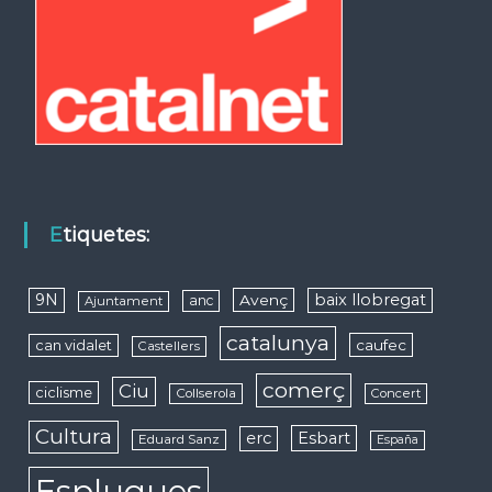
Etiquetes:
9N
baix llobregat
Avenç
anc
Ajuntament
catalunya
caufec
can vidalet
Castellers
comerç
Ciu
ciclisme
Collserola
Concert
Cultura
erc
Esbart
Eduard Sanz
España
Esplugues