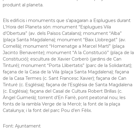
produint al planeta.
Els edificis i monuments que s’apagaran a Esplugues durant
L’Hora del Planeta són: monument “Esplugues Vila
d’Obertura” (av. dels Països Catalans); monument “Alba”
(plaça Santa Magdalena); monument “Baix Llobregat” (av.
Cornellà); monument “Homenatge a Marcel Martí” (plaça
Jacinto Benavente); monument “A la Constitució” (plaça de la
Constitució); escultura de Xavier Corberò (jardins de Can
Tinturé); monument “Porta Llibertatis” (parc de la Solidaritat);
façana de la Casa de la Vila (plaça Santa Magdalena); façana
de la Casa Termes (c. Sant Francesc Xavier); façana de Can
Tinturé (c. Església); façana de l’Església de Santa Magdalena
(c. Església); façana del Casal de Cultura Robert Brillas (c.
Àngel Guimerà); torrent d’En Farrè, pont peatonal nou; les
fonts de la rambla Verge de la Mercè; la font de la plaça
Catalunya; i la font del parc Pou d’en Fèlix.
Font: Ajuntament