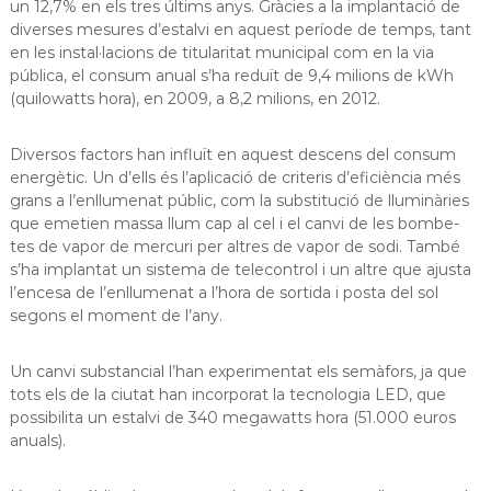
un 12,7% en els tres últims anys. Gràcies a la implantació de
a
diverses mesures d’estalvi en aquest període de temps, tant
t
en les instal·lacions de titularitat municipal com en la via
pública, el consum anual s’ha reduït de 9,4 milions de kWh
(quilowatts hora), en 2009, a 8,2 milions, en 2012.
Diversos factors han influït en aquest descens del consum
energètic. Un d’ells és l’aplicació de criteris d’eficiència més
grans a l’enllumenat públic, com la substitució de lluminàries
que emetien massa llum cap al cel i el canvi de les bombe-
tes de vapor de mercuri per altres de vapor de sodi. També
s’ha implantat un sistema de telecontrol i un altre que ajusta
l’encesa de l’enllumenat a l’hora de sortida i posta del sol
segons el moment de l’any.
Un canvi substancial l’han experimentat els semàfors, ja que
tots els de la ciutat han incorporat la tecnologia LED, que
possibilita un estalvi de 340 megawatts hora (51.000 euros
anuals).