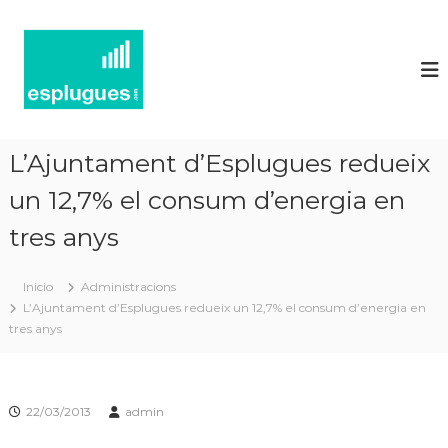
N
P
o
o
r
t
t
í
a
l
c
d
i
'
L’Ajuntament d’Esplugues redueix
e
a
c
un 12,7% el consum d’energia en
s
t
d
u
tres anys
'
a
l
E
i
Inicio
Administracions
s
t
L’Ajuntament d’Esplugues redueix un 12,7% el consum d’energia en
p
a
tres anys
t
l
i
u
i
g
n
f
22/03/2013
admin
u
o
e
r