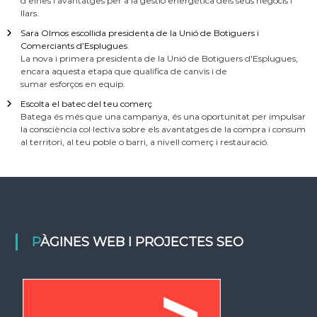
d'eines i avantatges per a la gestió energètica dels seus negocis i
llars.
Sara Olmos escollida presidenta de la Unió de Botiguers i
Comerciants d’Esplugues
La nova i primera presidenta de la Unió de Botiguers d'Esplugues,
encara aquesta etapa que qualifica de canvis i de
sumar esforços en equip.
Escolta el batec del teu comerç
Batega és més que una campanya, és una oportunitat per impulsar
la consciència col·lectiva sobre els avantatges de la compra i consum
al territori, al teu poble o barri, a nivell comerç i restauració.
PÀGINES WEB I PROJECTES SEO