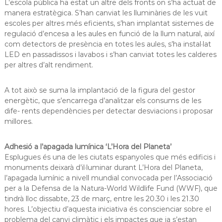
L’escola pública ha estat un altre dels fronts on s’ha actuat de
manera estratègica. S’han canviat les lluminàries de les vuit
escoles per altres més eficients, s’han implantat sistemes de
regulació d’encesa a les aules en funció de la llum natural, així
com detectors de presència en totes les aules, s’ha instal·lat
LED en passadissos i lavabos i s’han canviat totes les calderes
per altres d’alt rendiment.
A tot això se suma la implantació de la figura del gestor
energètic, que s’encarrega d’analitzar els consums de les
dife- rents dependències per detectar desviacions i proposar
millores.
Adhesió a l’apagada lumínica ‘L’Hora del Planeta’
Esplugues és una de les ciutats espanyoles que més edificis i
monuments deixarà d’il·luminar durant L’Hora del Planeta,
l’apagada lumínic a nivell mundial convocada per l’Associació
per a la Defensa de la Natura-World Wildlife Fund (WWF), que
tindrà lloc dissabte, 23 de març, entre les 20.30 i les 21.30
hores. L’objectiu d’aquesta iniciativa és conscienciar sobre el
problema del canvi climàtic i els impactes que ja s’estan