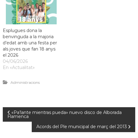
Esplugues dona la
benvinguda a la majoria
d’edat amb una festa per
als joves que fan 18 anys
el 2026
04/06/2026
En «Actualitat»
Administracions
«Pa’lante mientras pueda» nuevo disco de Alborada
Flamenca
Acords del Ple municipal de març del 2013