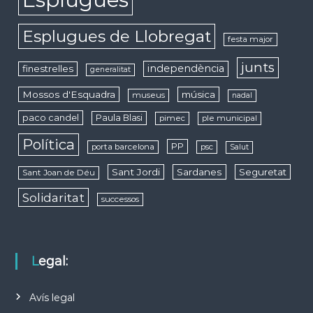
Esplugues de Llobregat
festa major
junts
independència
finestrelles
generalitat
Mossos d'Esquadra
música
museus
nadal
paco candel
Paula Blasi
pimec
ple municipal
Política
PP
porta barcelona
psc
Salut
Sant Jordi
Sardanes
Seguretat
Sant Joan de Déu
Solidaritat
successos
Legal:
Avís legal