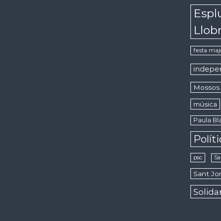
Espl
Llob
festa maj
indepe
Mossos 
música
Paula Bla
Polít
psc
Sa
Sant Jor
Solida