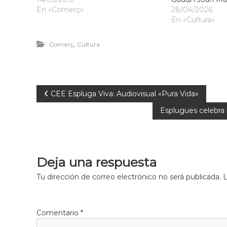
En «Comerç»
28/04/2026
En «Cultura»
,
Comerç
Cultura
CEE Espluga Viva: Audiovisual «Pura Vida»
Esplugues celebra 
Deja una respuesta
Tu dirección de correo electrónico no será publicada.
L
Comentario
*