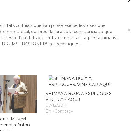
 entitats culturals que van proveïr-se de les roses que
l comerç local, després del prec a la conscienciació que
a la resta d’entitats presents a sumar-se a aquesta iniciativa
ció de DRUMS i BASTONERS a Firesplugues.
SETMANA BOJA A ESPLUGUES.
VINE CAP AQUÍ!
07/12/2011
En «Comerç»
ètic i Musical
menatja Antoni
ragall