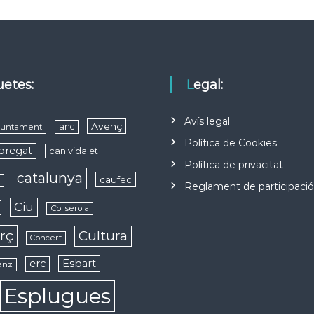
quetes:
Legal:
Avís legal
Avenç
anc
juntament
Política de Cookies
obregat
can vidalet
Política de privacitat
catalunya
caufec
s
Reglament de participaci
Ciu
Collserola
rç
Cultura
Concert
erc
Esbart
anz
Esplugues