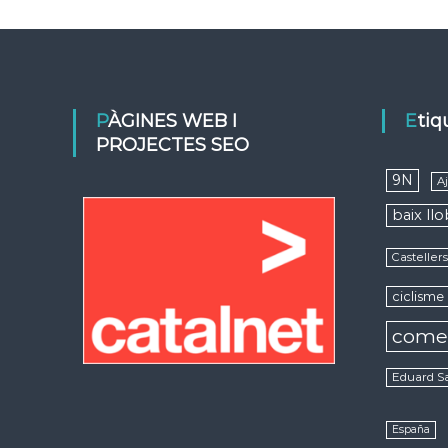
PÀGINES WEB I
Eti
PROJECTES SEO
9N
A
baix ll
Casteller
ciclisme
come
Eduard S
España