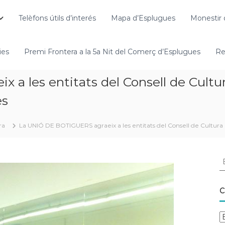
Telèfons útils d’interés
Mapa d’Esplugues
Monestir 
ies
Premi Frontera a la 5a Nit del Comerç d’Esplugues
Re
 les entitats del Consell de Cultura 
es
ra
La UNIÓ DE BOTIGUERS agraeix a les entitats del Consell de Cultura la 
C