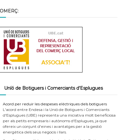
OMERÇ:
Uníó de Botiguers i Comerciants d’Esplugues
Acord per reduir les despeses elèctriques dels botiguers
L'acord entre Endesa i la Unió de Botiguers i Comerciants
d'Esplugues (UBE) representa una iniciativa molt beneficiosa
per als petits empresaris i autònoms d'Esplugues, ja que
ofereix un conjunt d'eines i avantatges per a la gestió
energètica dels seus negocis i llars.