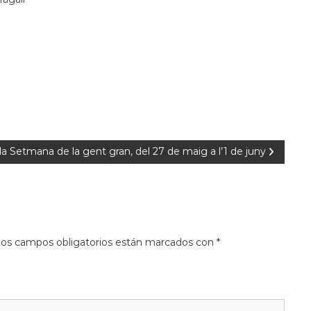
la Setmana de la gent gran, del 27 de maig a l’1 de juny
os campos obligatorios están marcados con
*