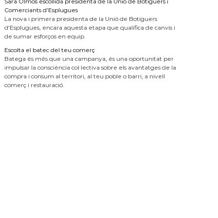
Sara Olmos escollida presidenta de la Unió de Botiguers i
Comerciants d’Esplugues
La nova i primera presidenta de la Unió de Botiguers
d'Esplugues, encara aquesta etapa que qualifica de canvis i
de sumar esforços en equip.
Escolta el batec del teu comerç
Batega és més que una campanya, és una oportunitat per
impulsar la consciència col·lectiva sobre els avantatges de la
compra i consum al territori, al teu poble o barri, a nivell
comerç i restauració.