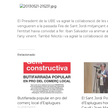
l
o
b
r
El President de la UBE va agraïr la col.laboració de les
e
vengueren a la passada Fira de Sant Jordi mitjançant e
g
l’entitat havia convidat a fer. Iban Salvador va animar 
a
l’any vinent. També felicità i va agraïr la col.labora
t
Relacionado
Butifarrada popular en pro del
El Sant Jordi Po
comerç local d’Esplugues
d’Esplugues ho
14/03/2012
Gaudí i Joan Ma