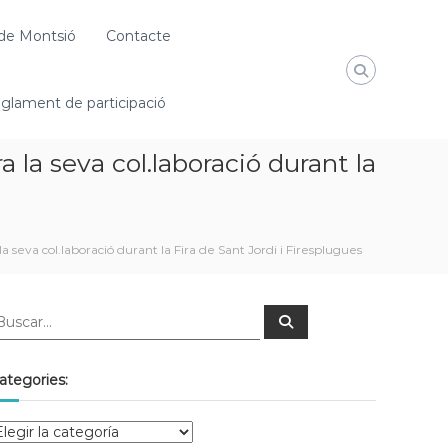
de Montsió
Contacte
glament de participació
la seva col.laboració durant la
seva col.laboració durant la Fira de Sant Jordi i Firesplugues
ategories: