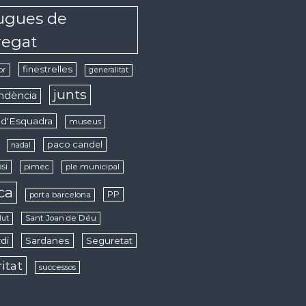
ugues de
regat
finestrelles
or
generalitat
junts
ndència
d'Esquadra
museus
paco candel
nadal
si
pimec
ple municipal
ica
PP
porta barcelona
Sant Joan de Déu
lut
di
Sardanes
Seguretat
ritat
successos