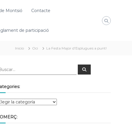
de Montsió
Contacte
glament de participació
Inicio
Oci
La Festa Major d’Esplugues a punt!
ategories:
OMERÇ: