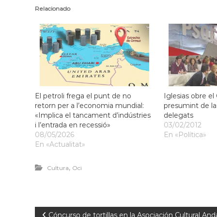
l
Relacionado
o
b
r
e
g
a
t
El petroli frega el punt de no
Iglesias obre e
retorn per a l’economia mundial:
presumint de la 
«Implica el tancament d’indústries
delegats
i l’entrada en recessió»
03/02/2012
08/05/2026
En «Política»
En «Actualitat»
,
Cultura
Oci
Cóncurso de tortillas en la Asociación Cultural A