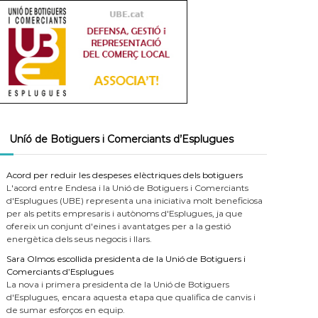
Uníó de Botiguers i Comerciants d’Esplugues
Acord per reduir les despeses elèctriques dels botiguers
L'acord entre Endesa i la Unió de Botiguers i Comerciants
d'Esplugues (UBE) representa una iniciativa molt beneficiosa
per als petits empresaris i autònoms d'Esplugues, ja que
ofereix un conjunt d'eines i avantatges per a la gestió
energètica dels seus negocis i llars.
Sara Olmos escollida presidenta de la Unió de Botiguers i
Comerciants d’Esplugues
La nova i primera presidenta de la Unió de Botiguers
d'Esplugues, encara aquesta etapa que qualifica de canvis i
de sumar esforços en equip.