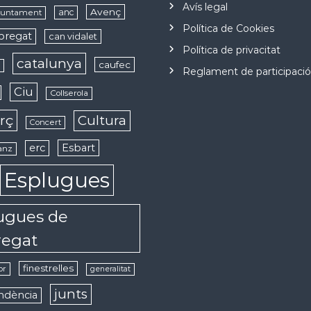
Avís legal
Avenç
anc
juntament
Política de Cookies
obregat
can vidalet
Política de privacitat
catalunya
caufec
s
Reglament de participaci
Ciu
Collserola
rç
Cultura
Concert
erc
Esbart
anz
Esplugues
ugues de
regat
finestrelles
or
generalitat
junts
ndència