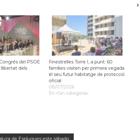
l Congrés del PSOE
Finestrelles Torre I, a punt: 60
llibertat dels
famílies visiten per primera vegada
el seu futur habitatge de protecció
oficial
08/07/2026
En «Sin categoría»
ndaluza de Esplugues este sábado