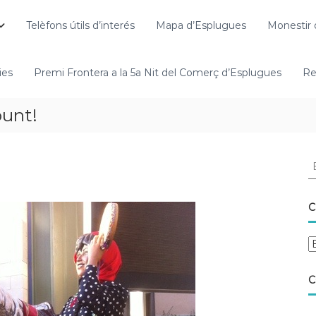
Telèfons útils d’interés
Mapa d’Esplugues
Monestir 
ies
Premi Frontera a la 5a Nit del Comerç d’Esplugues
Re
punt!
C
C