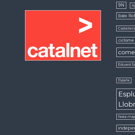
9N
A
baix ll
Casteller
ciclisme
come
Eduard S
España
Espl
Llob
festa maj
indepe