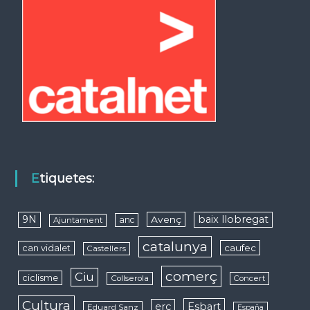
Etiquetes:
9N
baix llobregat
Avenç
anc
Ajuntament
catalunya
caufec
can vidalet
Castellers
comerç
Ciu
ciclisme
Collserola
Concert
Cultura
erc
Esbart
Eduard Sanz
España