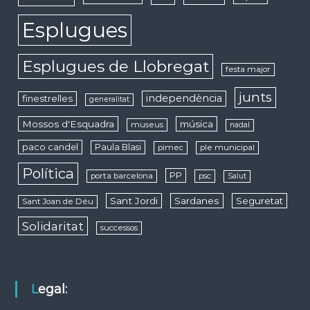
Esplugues
Esplugues de Llobregat
festa major
junts
independència
finestrelles
generalitat
Mossos d'Esquadra
música
museus
nadal
paco candel
Paula Blasi
pimec
ple municipal
Política
PP
porta barcelona
psc
Salut
Sant Jordi
Sardanes
Seguretat
Sant Joan de Déu
Solidaritat
successos
Legal: