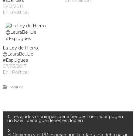
españolas”
En «Política»
15/12/2011
En «Política»
La Ley de Hierro.
@LauraBe_Lle
#Esplugues
07/03/2017
En «Política»
Política
Les ajudes municipals per a beques menjador pugen
un 82% i per a guarderies es doblen
El Gobierno y el PP esperan que la Infanta no deba pasar