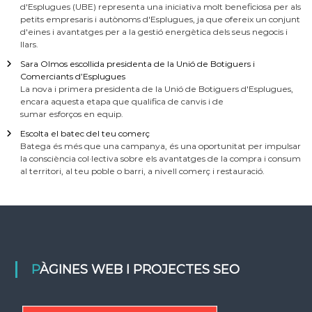
d'Esplugues (UBE) representa una iniciativa molt beneficiosa per als
petits empresaris i autònoms d'Esplugues, ja que ofereix un conjunt
d'eines i avantatges per a la gestió energètica dels seus negocis i
llars.
Sara Olmos escollida presidenta de la Unió de Botiguers i
Comerciants d’Esplugues
La nova i primera presidenta de la Unió de Botiguers d'Esplugues,
encara aquesta etapa que qualifica de canvis i de
sumar esforços en equip.
Escolta el batec del teu comerç
Batega és més que una campanya, és una oportunitat per impulsar
la consciència col·lectiva sobre els avantatges de la compra i consum
al territori, al teu poble o barri, a nivell comerç i restauració.
PÀGINES WEB I PROJECTES SEO