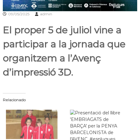
a
t
09/05/2025
admin
El proper 5 de juliol vine a
participar a la jornada que
organitzem a l’Avenç
d’impressió 3D.
Relacionado