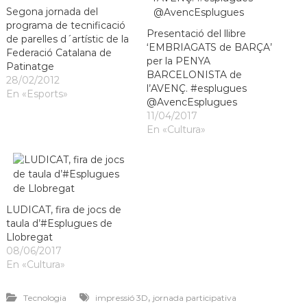
Segona jornada del
programa de tecnificació
Presentació del llibre
de parelles d´artístic de la
‘EMBRIAGATS de BARÇA’
Federació Catalana de
per la PENYA
Patinatge
BARCELONISTA de
28/02/2012
l’AVENÇ. #esplugues
En «Esports»
@AvencEsplugues
11/04/2017
En «Cultura»
LUDICAT, fira de jocs de
taula d’#Esplugues de
Llobregat
08/06/2017
En «Cultura»
,
Tecnologia
impressió 3D
jornada participativa