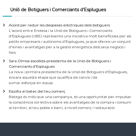
Uníó de Botiguers i Comerciants d’Esplugues
Acord per reduir les despeses elèctriques dels botiguers
L'acord entre Endesa i la Unió de Botiguers i Comerciants
d'Esplugues (UBE) representa una iniciativa molt beneficiosa per als
petits empresaris i autònoms d'Esplugues, ja que ofereix un conjunt
d'eines i avantatges per a la gestió energètica dels seus negocis i
llars.
Sara Olmos escollida presidenta de la Unió de Botiguers i
Comerciants d’Esplugues
La nova i primera presidenta de la Unió de Botiguers d'Esplugues,
encara aquesta etapa que qualifica de canvis i de
sumar esforços en equip.
Escolta el batec del teu comerç
Batega és més que una campanya, és una oportunitat per impulsar
la consciència col·lectiva sobre els avantatges de la compra i consum
al territori, al teu poble o barri, a nivell comerç i restauració.