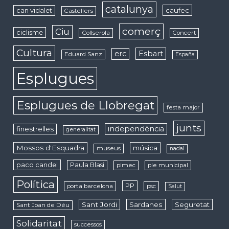
catalunya
caufec
can vidalet
Castellers
comerç
Ciu
ciclisme
Collserola
Concert
Cultura
erc
Esbart
Eduard Sanz
España
Esplugues
Esplugues de Llobregat
festa major
junts
independència
finestrelles
generalitat
Mossos d'Esquadra
música
museus
nadal
paco candel
Paula Blasi
pimec
ple municipal
Política
PP
porta barcelona
psc
Salut
Sant Jordi
Sardanes
Seguretat
Sant Joan de Déu
Solidaritat
successos