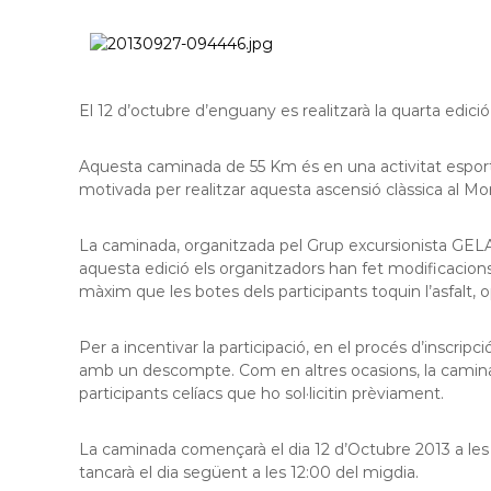
l
o
b
r
El 12 d’octubre d’enguany es realitzarà la quarta edic
e
g
a
Aquesta caminada de 55 Km és en una activitat esport
t
motivada per realitzar aquesta ascensió clàssica al Mo
La caminada, organitzada pel Grup excursionista GELA
aquesta edició els organitzadors han fet modificacions
màxim que les botes dels participants toquin l’asfalt,
Per a incentivar la participació, en el procés d’inscripci
amb un descompte. Com en altres ocasions, la caminad
participants celíacs que ho sol·licitin prèviament.
La caminada començarà el dia 12 d’Octubre 2013 a les 18
tancarà el dia següent a les 12:00 del migdia.