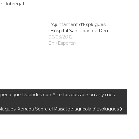
e Llobregat
L’Ajuntament d’Esplugues i
l’Hospital Sant Joan de Déu
06/03/2012
En «Esports»
at per a que Duendes con Arte fos possible un any més.
lugues; Xerrada Sobre el Paisatge agrícola d’Esplugues