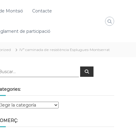
de Montsió
Contacte
glament de participació
orized
IVª caminada de resistència Esplugues-Montserrat
ategories:
OMERÇ: