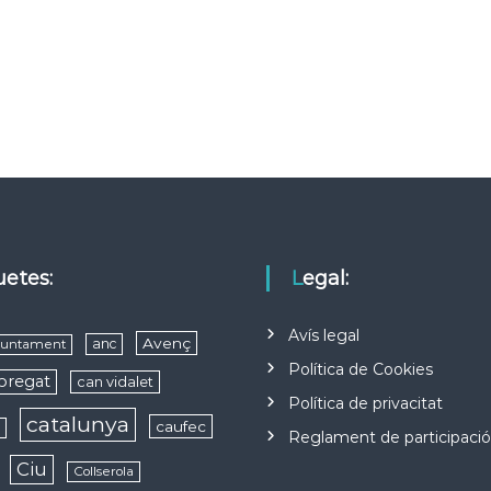
quetes:
Legal:
Avís legal
Avenç
anc
juntament
Política de Cookies
obregat
can vidalet
Política de privacitat
catalunya
caufec
s
Reglament de participaci
Ciu
Collserola