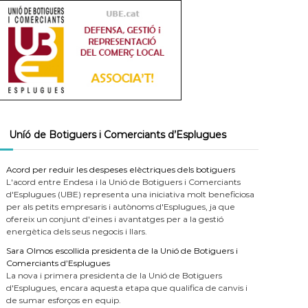
Uníó de Botiguers i Comerciants d’Esplugues
Acord per reduir les despeses elèctriques dels botiguers
L'acord entre Endesa i la Unió de Botiguers i Comerciants
d'Esplugues (UBE) representa una iniciativa molt beneficiosa
per als petits empresaris i autònoms d'Esplugues, ja que
ofereix un conjunt d'eines i avantatges per a la gestió
energètica dels seus negocis i llars.
Sara Olmos escollida presidenta de la Unió de Botiguers i
Comerciants d’Esplugues
La nova i primera presidenta de la Unió de Botiguers
d'Esplugues, encara aquesta etapa que qualifica de canvis i
de sumar esforços en equip.