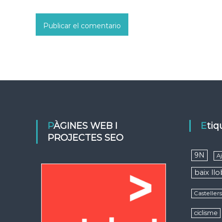
PÀGINES WEB I
Eti
PROJECTES SEO
9N
A
baix ll
Casteller
ciclisme