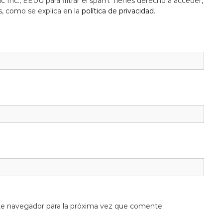
c Inc., EEUU para filtrar el spam. Tienes derecho a acceder,
s, como se explica en la
política de privacidad
.
te navegador para la próxima vez que comente.