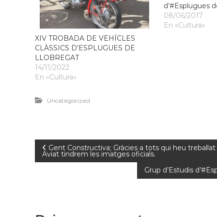
d’#Esplugues d
08/06/2017
En «Cultura»
XIV TROBADA DE VEHÍCLES
CLÀSSICS D’ESPLUGUES DE
LLOBREGAT
14/11/2022
En «Cultura»
Uncategorized
Gent Constructiva; Gràcies a tots qui heu treball
Aviat tindrem les imatges oficials.
Grup d’Estudis d’#Esp