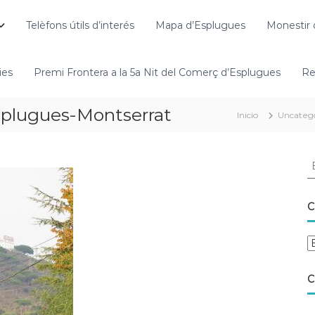
Telèfons útils d’interés
Mapa d’Esplugues
Monestir 
ies
Premi Frontera a la 5a Nit del Comerç d’Esplugues
Re
splugues-Montserrat
Inicio
Uncateg
C
C