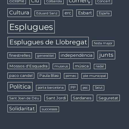
comerç
Ciu
ciclisme
Collserola
Concert
Cultura
erc
Esbart
Eduard Sanz
España
Esplugues
Esplugues de Llobregat
festa major
junts
independència
finestrelles
generalitat
Mossos d'Esquadra
música
museus
nadal
paco candel
Paula Blasi
pimec
ple municipal
Política
PP
porta barcelona
psc
Salut
Sant Jordi
Sardanes
Seguretat
Sant Joan de Déu
Solidaritat
successos