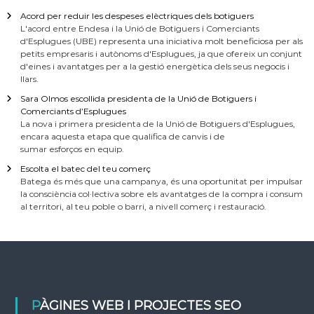
Acord per reduir les despeses elèctriques dels botiguers
L'acord entre Endesa i la Unió de Botiguers i Comerciants
d'Esplugues (UBE) representa una iniciativa molt beneficiosa per als
petits empresaris i autònoms d'Esplugues, ja que ofereix un conjunt
d'eines i avantatges per a la gestió energètica dels seus negocis i
llars.
Sara Olmos escollida presidenta de la Unió de Botiguers i
Comerciants d’Esplugues
La nova i primera presidenta de la Unió de Botiguers d'Esplugues,
encara aquesta etapa que qualifica de canvis i de
sumar esforços en equip.
Escolta el batec del teu comerç
Batega és més que una campanya, és una oportunitat per impulsar
la consciència col·lectiva sobre els avantatges de la compra i consum
al territori, al teu poble o barri, a nivell comerç i restauració.
PÀGINES WEB I PROJECTES SEO