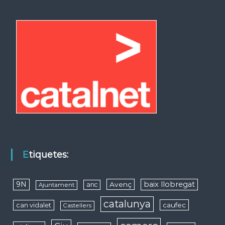
Etiquetes:
9N
baix llobregat
Avenç
anc
Ajuntament
catalunya
caufec
can vidalet
Castellers