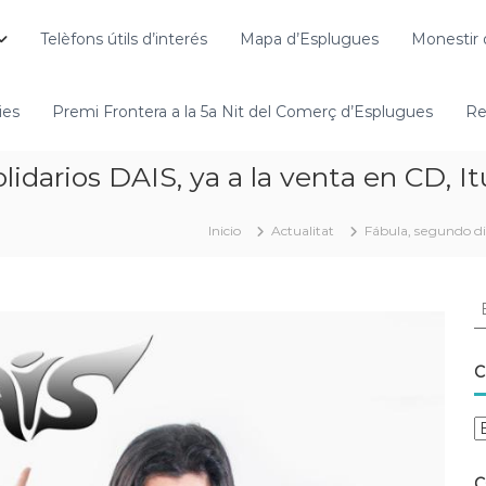
Telèfons útils d’interés
Mapa d’Esplugues
Monestir 
ies
Premi Frontera a la 5a Nit del Comerç d’Esplugues
Re
lidarios DAIS, ya a la venta en CD, I
Inicio
Actualitat
Fábula, segundo dis
C
C