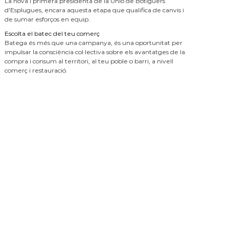
La nova i primera presidenta de la Unió de Botiguers
d'Esplugues, encara aquesta etapa que qualifica de canvis i
de sumar esforços en equip.
Escolta el batec del teu comerç
Batega és més que una campanya, és una oportunitat per
impulsar la consciència col·lectiva sobre els avantatges de la
compra i consum al territori, al teu poble o barri, a nivell
comerç i restauració.