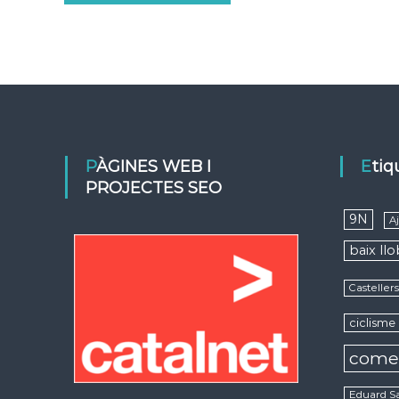
PÀGINES WEB I
Eti
PROJECTES SEO
9N
A
baix ll
Casteller
ciclisme
come
Eduard S