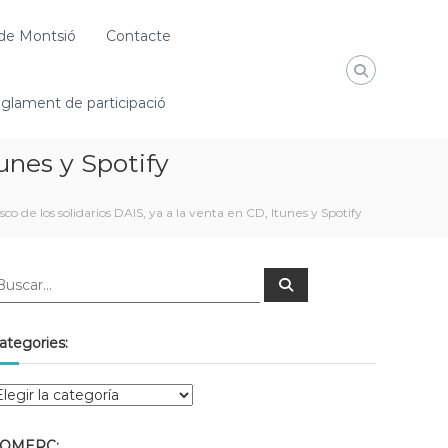
de Montsió
Contacte
glament de participació
tunes y Spotify
co de los solidarios DAIS, ya a la venta en CD, Itunes y Spotify
ategories:
OMERÇ: