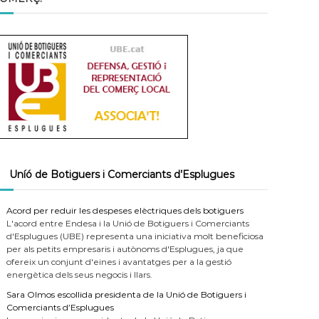
Uníó de Botiguers i Comerciants d’Esplugues
Acord per reduir les despeses elèctriques dels botiguers
L'acord entre Endesa i la Unió de Botiguers i Comerciants
d'Esplugues (UBE) representa una iniciativa molt beneficiosa
per als petits empresaris i autònoms d'Esplugues, ja que
ofereix un conjunt d'eines i avantatges per a la gestió
energètica dels seus negocis i llars.
Sara Olmos escollida presidenta de la Unió de Botiguers i
Comerciants d’Esplugues