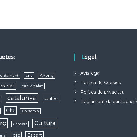
quetes:
Legal:
Avís legal
Avenç
anc
juntament
Política de Cookies
obregat
can vidalet
Política de privacitat
catalunya
caufec
s
Reglament de participaci
Ciu
Collserola
rç
Cultura
Concert
erc
Esbart
anz