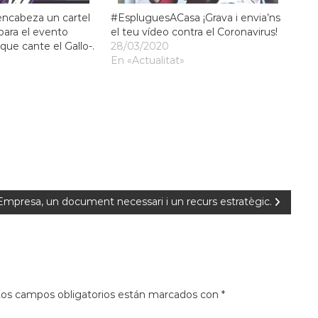
ncabeza un cartel
#EspluguesACasa ¡Grava i envia’ns
para el evento
el teu vídeo contra el Coronavirus!
 que cante el Gallo-.
28/03/2020
En «Actualitat»
’Empresa, un document necessari i un recurs estratègic.
os campos obligatorios están marcados con
*