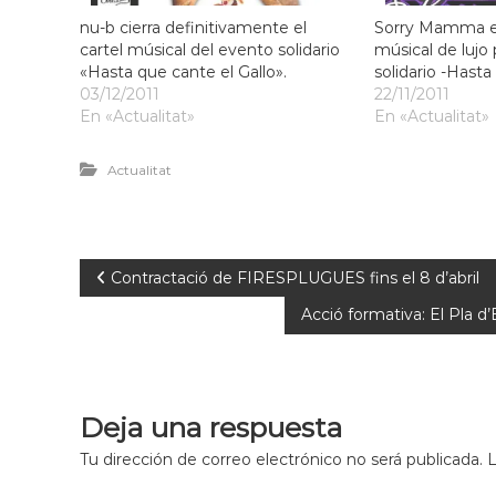
nu-b cierra definitivamente el
Sorry Mamma e
cartel músical del evento solidario
músical de lujo 
«Hasta que cante el Gallo».
solidario -Hasta
03/12/2011
22/11/2011
En «Actualitat»
En «Actualitat»
Actualitat
Contractació de FIRESPLUGUES fins el 8 d’abril
Acció formativa: El Pla d
Deja una respuesta
Tu dirección de correo electrónico no será publicada.
L