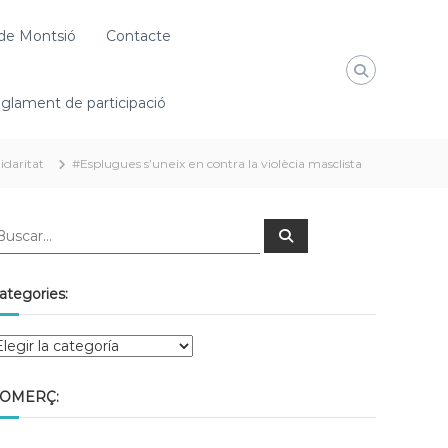
de Montsió
Contacte
glament de participació
lidaritat
#Esplugues s’uneix en contra la violècia masclista
ategories:
OMERÇ: