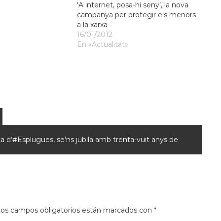
‘A internet, posa-hi seny’, la nova
campanya per protegir els menors
a la xarxa
16/01/2012
En «Actualitat»
a d’#Esplugues, se’ns jubila amb trenta-vuit anys de
os campos obligatorios están marcados con
*