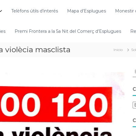
Telèfons útils d’interés
Mapa d’Esplugues
Monestir 
ies
Premi Frontera a la 5a Nit del Comerç d’Esplugues
Re
a violècia masclista
Inicio
So
C
C