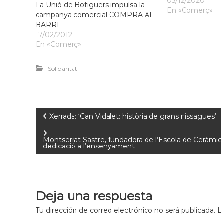
05/12/2020
La Unió de Botiguers impulsa la
En «Comerç»
campanya comercial COMPRA AL
BARRI
17/02/2012
En «Comerç»
Solidaritat
Xerrada: ‘Can Vidalet: història de grans nissagues’
Montserrat Sastre, fundadora de l’Escola de Ceràmic
dedicació a l’ensenyament
Deja una respuesta
Tu dirección de correo electrónico no será publicada.
L