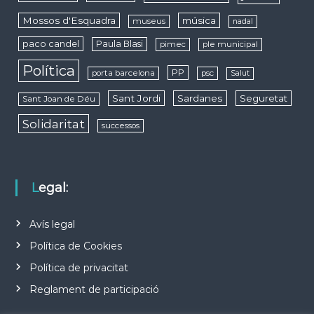
Mossos d'Esquadra
música
museus
nadal
paco candel
Paula Blasi
pimec
ple municipal
Política
PP
porta barcelona
psc
Salut
Sant Jordi
Sardanes
Seguretat
Sant Joan de Déu
Solidaritat
successos
Legal:
Avís legal
Política de Cookies
Política de privacitat
Reglament de participació