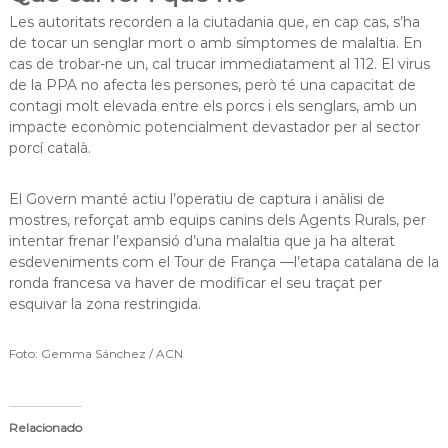
Les autoritats recorden a la ciutadania que, en cap cas, s’ha
de tocar un senglar mort o amb símptomes de malaltia. En
cas de trobar-ne un, cal trucar immediatament al 112. El virus
de la PPA no afecta les persones, però té una capacitat de
contagi molt elevada entre els porcs i els senglars, amb un
impacte econòmic potencialment devastador per al sector
porcí català.
El Govern manté actiu l’operatiu de captura i anàlisi de
mostres, reforçat amb equips canins dels Agents Rurals, per
intentar frenar l’expansió d’una malaltia que ja ha alterat
esdeveniments com el Tour de França —l’etapa catalana de la
ronda francesa va haver de modificar el seu traçat per
esquivar la zona restringida.
Foto: Gemma Sánchez / ACN
Relacionado