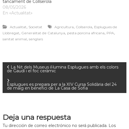
tancament de Collserola
08/05/2026
En «Actualitat»
,
,
,
Actualitat
Societat
Agricultura
Collserola
Esplugues de
,
,
,
,
Llobregat
Generalitat de Catalunya
pesta porcina africana
PPA
,
sanitat animal
senglars
La Nit dels Museus il·lumina Esplugues amb els colors
de Gaudí i el foc ceràmic
Esplugues es prepara per a la XIV Cursa Solidària del 24
de maig en benefici de La Casa de Sofia
Deja una respuesta
Tu dirección de correo electrónico no será publicada.
Los