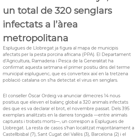
a
un total de 320 senglars
t
infectats a l’àrea
metropolitana
Esplugues de Llobregat ja figura al mapa de municipis
afectats per la pesta porcina africana (PPA). El Departament
d’Agricultura, Ramaderia i Pesca de la Generalitat ha
confirmat aquesta setmana el primer positiu dins del terme
municipal espluguenc, que es converteix així en la tretzena
població catalana on s’ha detectat el virus en senglars.
El conseller Òscar Ordeig va anunciar dimecres 14 nous
positius que eleven el balanç global a 320 animals infectats
des que es va declarar el brot, el novembre passat. Dels 395
exemplars analitzats en la darrera tongada —entre animals
capturats i trobats morts—, un correspon a Esplugues de
Llobregat. La resta de casos s’han localitzat majoritàriament a
Castellbisbal (7), Sant Cugat del Vallès (3), Barcelona (2) i el