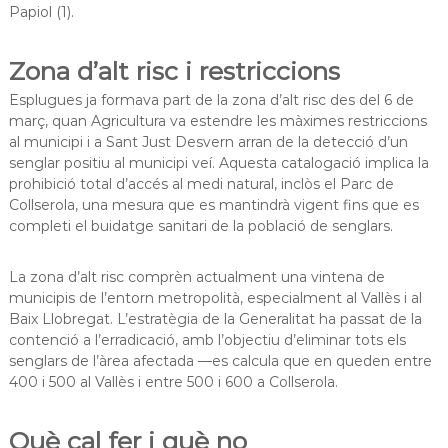
Papiol (1).
Zona d’alt risc i restriccions
Esplugues ja formava part de la zona d’alt risc des del 6 de
març, quan Agricultura va estendre les màximes restriccions
al municipi i a Sant Just Desvern arran de la detecció d’un
senglar positiu al municipi veí. Aquesta catalogació implica la
prohibició total d’accés al medi natural, inclòs el Parc de
Collserola, una mesura que es mantindrà vigent fins que es
completi el buidatge sanitari de la població de senglars.
La zona d’alt risc comprèn actualment una vintena de
municipis de l’entorn metropolità, especialment al Vallès i al
Baix Llobregat. L’estratègia de la Generalitat ha passat de la
contenció a l’erradicació, amb l’objectiu d’eliminar tots els
senglars de l’àrea afectada —es calcula que en queden entre
400 i 500 al Vallès i entre 500 i 600 a Collserola.
Què cal fer i què no