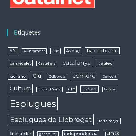
Etiquetes:
9N
baix llobregat
Avenç
anc
Ajuntament
catalunya
caufec
can vidalet
Castellers
comerç
Ciu
ciclisme
Collserola
Concert
Cultura
erc
Esbart
Eduard Sanz
España
Esplugues
Esplugues de Llobregat
festa major
junts
independència
finestrelles
generalitat