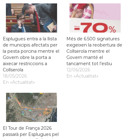
Esplugues entra a la llista
Més de 6.500 signatures
de municipis afectats per
exigeixen la reobertura de
la pesta porcina mentre el
Collserola mentre el
Govern obre la porta a
Govern manté el
aixecar restriccions a
tancament tot l’estiu
Collserola
12/06/2026
18/05/2026
En «Actualitat»
En «Actualitat»
El Tour de França 2026
passarà per Esplugues pel