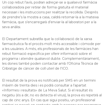
Un cop rebut l’avís, podran adreçar-se a qualsevol farmàcia
col·laboradora per retirar de forma gratuïta el material
necessari i les instruccions per realitzar la recollida. Després
de prendre’s la mostra a casa, caldrà retornar-la a la mateixa
farmàcia, que s’encarregarà d’enviar-la al laboratori per a la
seva anàlisi.
El Departament subratlla que la col·laboració de la xarxa
farmacèutica fa el procés molt més accessible i còmode per
a les usuàries. A més, els professionals de les farmàcies han
rebut formació específica per oferir informació sobre el
programa i atendre qualsevol dubte. Complementàriament,
les dones també poden contactar amb l’Oficina Tècnica de
Cribratge de càncer de coll uterí de l’ICO.
El resultat de la prova es notificarà per SMS en un termini
màxim de trenta dies i es podrà consultar a l’apartat
«Informes i resultats» de La Meva Salut. Si el resultat és
negatiu (és a dir, no es detecta el virus), la prova es repetirà al
cap de cinc anys. En cas que sigui positiu, un professional