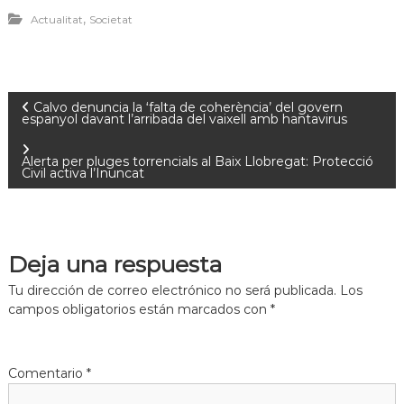
,
Actualitat
Societat
Calvo denuncia la ‘falta de coherència’ del govern
espanyol davant l’arribada del vaixell amb hantavirus
Alerta per pluges torrencials al Baix Llobregat: Protecció
Civil activa l’Inuncat
Deja una respuesta
Tu dirección de correo electrónico no será publicada.
Los
campos obligatorios están marcados con
*
Comentario
*