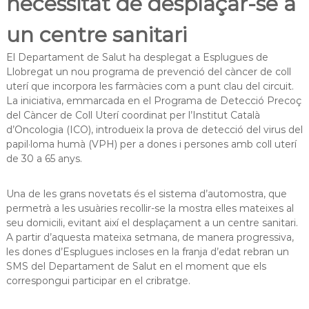
necessitat de desplaçar-se a
a
t
un centre sanitari
El Departament de Salut ha desplegat a Esplugues de
Llobregat un nou programa de prevenció del càncer de coll
uterí que incorpora les farmàcies com a punt clau del circuit.
La iniciativa, emmarcada en el Programa de Detecció Precoç
del Càncer de Coll Uterí coordinat per l’Institut Català
d’Oncologia (ICO), introdueix la prova de detecció del virus del
papil·loma humà (VPH) per a dones i persones amb coll uterí
de 30 a 65 anys.
Una de les grans novetats és el sistema d’automostra, que
permetrà a les usuàries recollir-se la mostra elles mateixes al
seu domicili, evitant així el desplaçament a un centre sanitari.
A partir d’aquesta mateixa setmana, de manera progressiva,
les dones d’Esplugues incloses en la franja d’edat rebran un
SMS del Departament de Salut en el moment que els
correspongui participar en el cribratge.