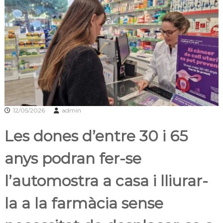
s
m
a
d
c
e
i
L
ó
d
l
'
o
E
b
s
p
r
l
e
u
12/05/2026
admin
g
g
u
a
Les dones d’entre 30 i 65
e
t
s
d
anys podran fer-se
e
L
l’automostra a casa i lliurar-
l
o
b
la a la farmàcia sense
r
e
g