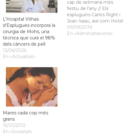
cap de setmana més
festiu de l’any // Els
espluguins Carlos Right i
L’Hospital Vithas
Joan Isaac, així com Hotel
d’Esplugues incorpora la
Cochambre i Decai, entre
09/09/2019
cirurgia de Mohs, una
l’oferta musical del 2019, //
En «Administracions»
tècnica que cura el 98%
El segon Fòrum
dels càncers de pell
Tecnològic, que vol
12/06/2026
apropar les novetats
En «Actualitat»
tecnològiques a tothom,
s’inclou enguany al.
Mares cada cop més
grans
15/02/2012
En «Societat»