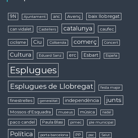
9N
baix llobregat
Avenç
anc
Ajuntament
catalunya
caufec
can vidalet
Castellers
comerç
Ciu
ciclisme
Collserola
Concert
Cultura
erc
Esbart
Eduard Sanz
España
Esplugues
Esplugues de Llobregat
festa major
junts
independència
finestrelles
generalitat
Mossos d'Esquadra
música
museus
nadal
paco candel
Paula Blasi
pimec
ple municipal
Política
PP
porta barcelona
psc
Salut