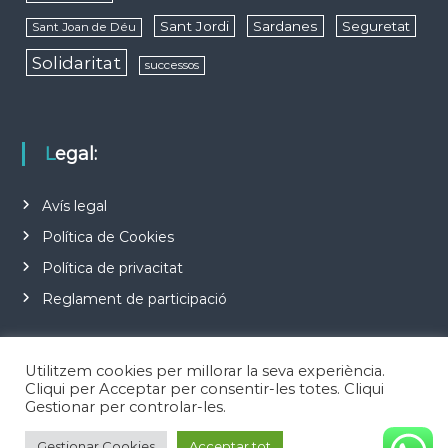
Sant Jordi
Sardanes
Seguretat
Sant Joan de Déu
Solidaritat
successos
Legal:
Avís legal
Política de Cookies
Política de privacitat
Reglament de participació
Utilitzem cookies per millorar la seva experiència.
Cliqui per Acceptar per consentir-les totes. Cliqui
Gestionar per controlar-les.
Copyright © 2026
Notícies d'Esplugues de Llobregat
Todos los derechos
Gestionar Cookies
Acceptar tot