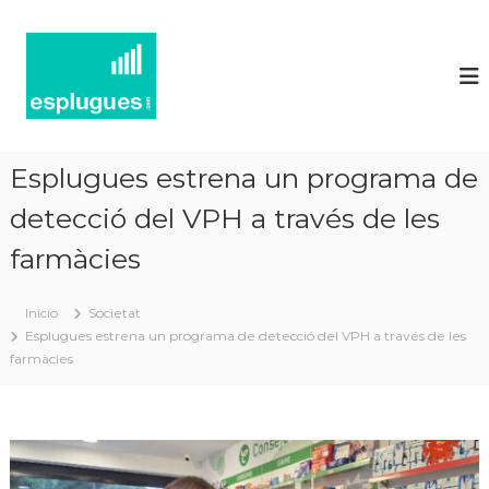
N
P
o
o
r
t
t
í
a
l
c
d
i
'
Esplugues estrena un programa de
e
a
c
detecció del VPH a través de les
s
t
d
u
farmàcies
'
a
l
E
i
Inicio
Societat
s
t
Esplugues estrena un programa de detecció del VPH a través de les
p
a
farmàcies
t
l
i
u
i
g
n
f
u
o
e
r