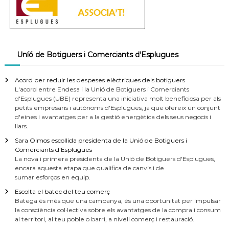
Uníó de Botiguers i Comerciants d’Esplugues
Acord per reduir les despeses elèctriques dels botiguers
L'acord entre Endesa i la Unió de Botiguers i Comerciants
d'Esplugues (UBE) representa una iniciativa molt beneficiosa per als
petits empresaris i autònoms d'Esplugues, ja que ofereix un conjunt
d'eines i avantatges per a la gestió energètica dels seus negocis i
llars.
Sara Olmos escollida presidenta de la Unió de Botiguers i
Comerciants d’Esplugues
La nova i primera presidenta de la Unió de Botiguers d'Esplugues,
encara aquesta etapa que qualifica de canvis i de
sumar esforços en equip.
Escolta el batec del teu comerç
Batega és més que una campanya, és una oportunitat per impulsar
la consciència col·lectiva sobre els avantatges de la compra i consum
al territori, al teu poble o barri, a nivell comerç i restauració.