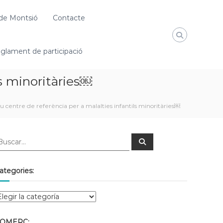
de Montsió
Contacte
glament de participació
ls minoritàries￼
u centre de referència per a malalties infantils minoritàries￼
ategories:
OMERÇ: