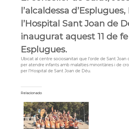
l
l’alcaldessa d’Esplugues, P
o
b
l’Hospital Sant Joan de D
r
e
inaugurat aquest 11 de fe
g
a
Esplugues.
t
Ubicat al centre sociosanitari que l’orde de Sant Joan 
per atendre infants amb malalties minoritàries i de c
per l’Hospital de Sant Joan de Déu.
Relacionado