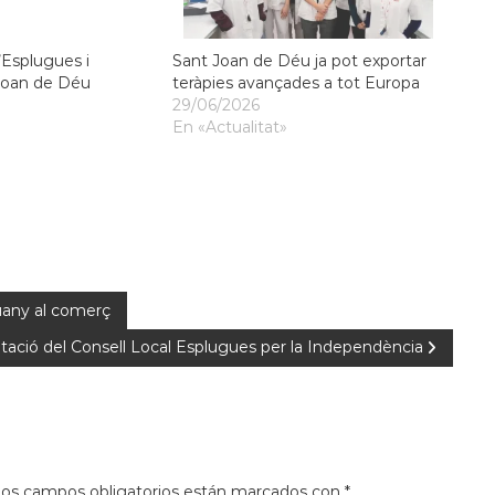
’Esplugues i
Sant Joan de Déu ja pot exportar
 Joan de Déu
teràpies avançades a tot Europa
29/06/2026
En «Actualitat»
uany al comerç
tació del Consell Local Esplugues per la Independència
os campos obligatorios están marcados con
*