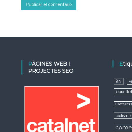
PÀGINES WEB I
Eti
PROJECTES SEO
9N
A
baix ll
Casteller
ciclisme
come