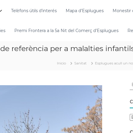
Telèfons útils d’interés
Mapa d’Esplugues
Monestir 
ies
Premi Frontera a la 5a Nit del Comerç d’Esplugues
Re
de referència per a malalties infanti
Inicio
Sanitat
Esplugues acull un no
C
C