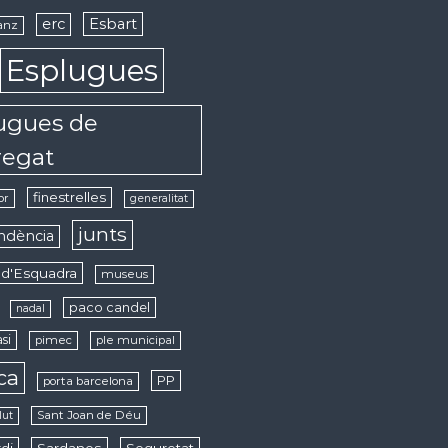
erc
Esbart
anz
Esplugues
ugues de
regat
finestrelles
or
generalitat
junts
ndència
d'Esquadra
museus
paco candel
nadal
si
pimec
ple municipal
ica
PP
porta barcelona
Sant Joan de Déu
lut