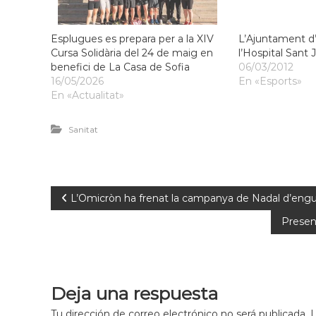
Esplugues es prepara per a la XIV
L’Ajuntament d
Cursa Solidària del 24 de maig en
l’Hospital Sant
benefici de La Casa de Sofia
06/03/2012
16/05/2026
En «Esports»
En «Actualitat»
Sanitat
L’Omicròn ha frenat la campanya de Nadal d’eng
Presen
Deja una respuesta
Tu dirección de correo electrónico no será publicada.
L