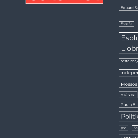
Eduard S
España
Espl
Llob
festa maj
indepe
Mossos 
música
Paula Bla
Polít
psc
Sa