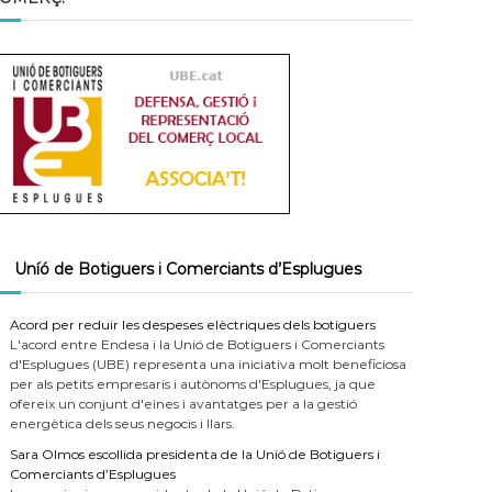
Uníó de Botiguers i Comerciants d’Esplugues
Acord per reduir les despeses elèctriques dels botiguers
L'acord entre Endesa i la Unió de Botiguers i Comerciants
d'Esplugues (UBE) representa una iniciativa molt beneficiosa
per als petits empresaris i autònoms d'Esplugues, ja que
ofereix un conjunt d'eines i avantatges per a la gestió
energètica dels seus negocis i llars.
Sara Olmos escollida presidenta de la Unió de Botiguers i
Comerciants d’Esplugues