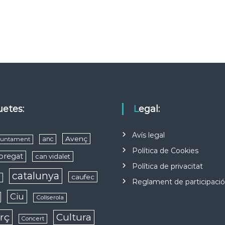
quetes:
Legal:
Avís legal
Avenç
anc
juntament
Política de Cookies
obregat
can vidalet
Política de privacitat
catalunya
caufec
s
Reglament de participaci
Ciu
Collserola
rç
Cultura
Concert