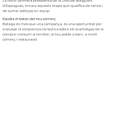
La nova i primera presidenta de la Unió de Botiguers
d'Esplugues, encara aquesta etapa que qualifica de canvis i
de sumar esforços en equip.
Escolta el batec del teu comerç
Batega és més que una campanya, és una oportunitat per
impulsar la consciència col·lectiva sobre els avantatges de la
compra i consum al territori, al teu poble o barri, a nivell
comerç i restauració.