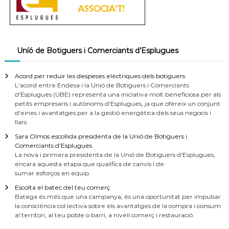
Uníó de Botiguers i Comerciants d’Esplugues
Acord per reduir les despeses elèctriques dels botiguers
L'acord entre Endesa i la Unió de Botiguers i Comerciants
d'Esplugues (UBE) representa una iniciativa molt beneficiosa per als
petits empresaris i autònoms d'Esplugues, ja que ofereix un conjunt
d'eines i avantatges per a la gestió energètica dels seus negocis i
llars.
Sara Olmos escollida presidenta de la Unió de Botiguers i
Comerciants d’Esplugues
La nova i primera presidenta de la Unió de Botiguers d'Esplugues,
encara aquesta etapa que qualifica de canvis i de
sumar esforços en equip.
Escolta el batec del teu comerç
Batega és més que una campanya, és una oportunitat per impulsar
la consciència col·lectiva sobre els avantatges de la compra i consum
al territori, al teu poble o barri, a nivell comerç i restauració.