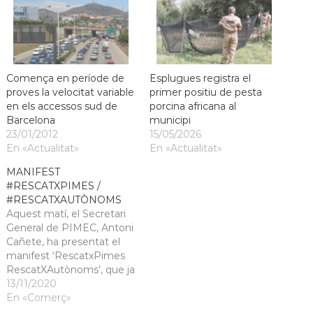
Comença en període de
Esplugues registra el
proves la velocitat variable
primer positiu de pesta
en els accessos sud de
porcina africana al
Barcelona
municipi
23/01/2012
15/05/2026
En «Actualitat»
En «Actualitat»
MANIFEST
#RESCATXPIMES /
#RESCATXAUTÒNOMS
Aquest matí, el Secretari
General de PIMEC, Antoni
Cañete, ha presentat el
manifest ‘RescatxPimes
RescatXAutònoms’, que ja
compta amb el
13/11/2020
compromís d’adhesió de
En «Comerç»
més de 220 associacions