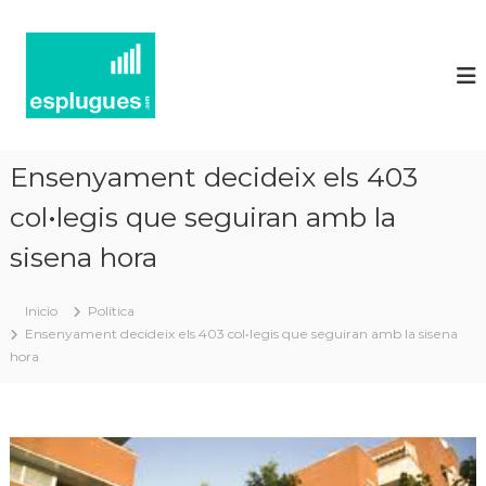
N
P
o
o
r
t
t
í
a
l
c
d
i
'
Ensenyament decideix els 403
e
a
c
col•legis que seguiran amb la
s
t
d
u
sisena hora
'
a
l
E
i
Inicio
Política
s
t
Ensenyament decideix els 403 col•legis que seguiran amb la sisena
p
a
hora
t
l
i
u
i
g
n
f
u
o
e
r