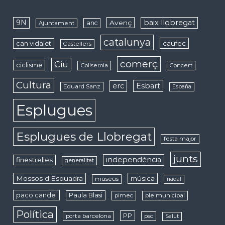
9N
baix llobregat
Avenç
anc
Ajuntament
catalunya
caufec
can vidalet
Castellers
comerç
Ciu
ciclisme
Collserola
Concert
Cultura
erc
Esbart
Eduard Sanz
España
Esplugues
Esplugues de Llobregat
festa major
junts
independència
finestrelles
generalitat
Mossos d'Esquadra
música
museus
nadal
paco candel
Paula Blasi
pimec
ple municipal
Política
PP
porta barcelona
psc
Salut