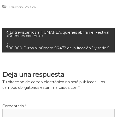
empresarials, entre elles,
,
Educació
Política
la FIHRT, i les 43
Associacions, Col.
Entrevistamos a HUMAREA, quienes abrirán el Festival
«Duendes con Arte»
300.000 Euros al número 96.472 de la fracción 1 y serie 5
Deja una respuesta
Tu dirección de correo electrónico no será publicada.
Los
campos obligatorios están marcados con
*
Comentario
*