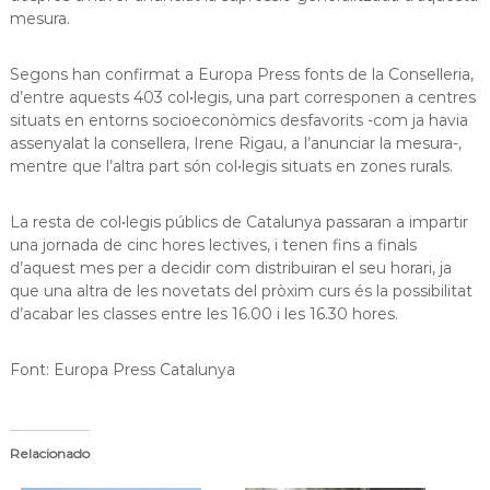
a
mesura.
t
Segons han confirmat a Europa Press fonts de la Conselleria,
d’entre aquests 403 col•legis, una part corresponen a centres
situats en entorns socioeconòmics desfavorits -com ja havia
assenyalat la consellera, Irene Rigau, a l’anunciar la mesura-,
mentre que l’altra part són col•legis situats en zones rurals.
La resta de col•legis públics de Catalunya passaran a impartir
una jornada de cinc hores lectives, i tenen fins a finals
d’aquest mes per a decidir com distribuiran el seu horari, ja
que una altra de les novetats del pròxim curs és la possibilitat
d’acabar les classes entre les 16.00 i les 16.30 hores.
Font: Europa Press Catalunya
Relacionado