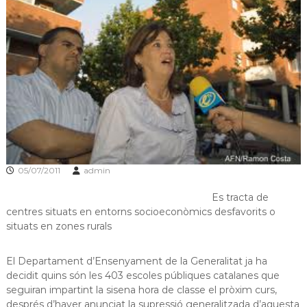
s
m
a
d
c
e
i
L
ó
d
l
'
o
E
b
s
p
r
l
e
u
g
g
u
05/07/2011
admin
a
e
t
s
Es tracta de
d
centres situats en entorns socioeconòmics desfavorits o
e
situats en zones rurals
L
l
o
El Departament d’Ensenyament de la Generalitat ja ha
b
decidit quins són les 403 escoles públiques catalanes que
r
seguiran impartint la sisena hora de classe el pròxim curs,
e
després d’haver anunciat la supressió generalitzada d’aquesta
g