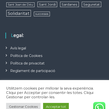
Sant Jordi
Sardanes
Seguretat
Sant Joan de Déu
Solidaritat
successos
Legal:
Avís legal
Política de Cookies
Política de privacitat
Reglament de participació
Utilitzem cookies per millorar la seva experiència.
Cliqui per Acceptar per consentir-les totes. Cliqui
Gestionar per controlar-les.
Copyright © 2026
Notícies d'Esplugues de Llobregat
Todos los derechos
Gestionar Cookies
Acceptar tot