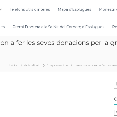
Telèfons útils d’interés
Mapa d’Esplugues
Monestir 
ies
Premi Frontera a la 5a Nit del Comerç d’Esplugues
Re
 a fer les seves donacions per la gra
Inicio
Actualitat
Empreses i particulars comencen a fer les seve
C