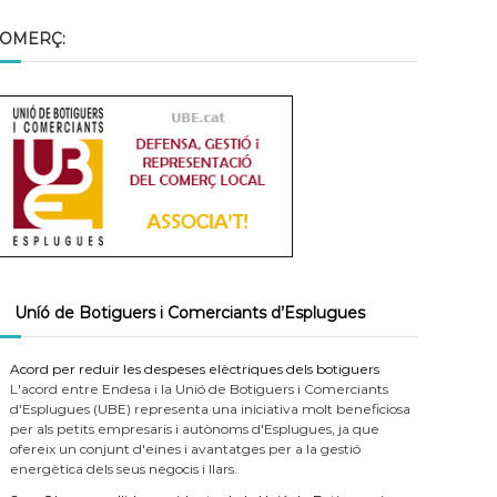
OMERÇ:
Uníó de Botiguers i Comerciants d’Esplugues
Acord per reduir les despeses elèctriques dels botiguers
L'acord entre Endesa i la Unió de Botiguers i Comerciants
d'Esplugues (UBE) representa una iniciativa molt beneficiosa
per als petits empresaris i autònoms d'Esplugues, ja que
ofereix un conjunt d'eines i avantatges per a la gestió
energètica dels seus negocis i llars.