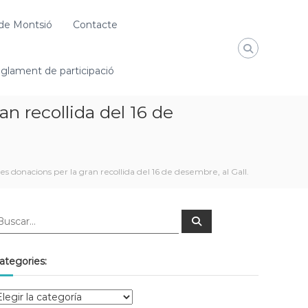
de Montsió
Contacte
glament de participació
n recollida del 16 de
s donacions per la gran recollida del 16 de desembre, al Gall.
ategories: