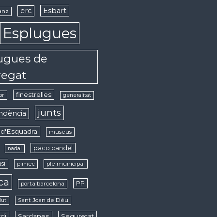
erc
Esbart
anz
Esplugues
ugues de
regat
finestrelles
or
generalitat
junts
ndència
d'Esquadra
museus
paco candel
nadal
si
pimec
ple municipal
ica
PP
porta barcelona
Sant Joan de Déu
lut
di
Sardanes
Seguretat