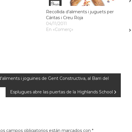
Recollida d’aliments i juguets per
Cáritas i Creu Roja
04/11/2011
En «Comerç»
iments i joguines de Gent Constructiva, al Barri del
Esplugues abre las puertas de la Highlands School
os campos obligatorios están marcados con
*