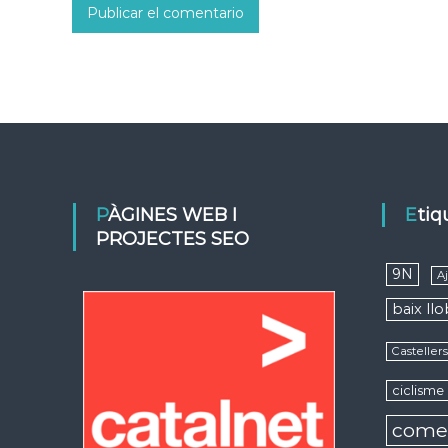
PÀGINES WEB I
Eti
PROJECTES SEO
9N
A
baix ll
Casteller
ciclisme
come