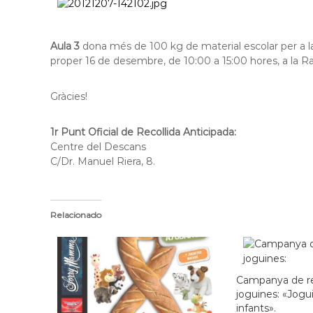
f
d
o
e
r
L
Aula 3
dona més de 100 kg de material escolar per a la
m
proper 16 de desembre, de 10:00 a 15:00 hores, a la 
l
a
c
o
i
b
Gràcies!
ó
r
d
e
1r Punt Oficial de Recollida Anticipada:
'
g
Centre del Descans
E
C/Dr. Manuel Riera, 8.
a
s
t
p
l
u
Relacionado
g
u
e
s
Campanya de re
d
joguines: «Jogui
e
infants».
L