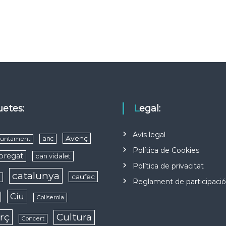
quetes:
Legal:
Avís legal
Avenç
anc
juntament
Política de Cookies
obregat
can vidalet
Política de privacitat
catalunya
caufec
s
Reglament de participaci
Ciu
Collserola
rç
Cultura
Concert