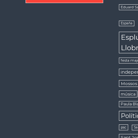
Eduard S
España
Espl
Llob
festa maj
indepe
Mossos 
música
Paula Bla
Polít
psc
Sa
Sant Jor