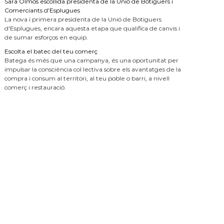
Sara Olmos escollida presidenta de la Unió de Botiguers i
Comerciants d’Esplugues
La nova i primera presidenta de la Unió de Botiguers
d'Esplugues, encara aquesta etapa que qualifica de canvis i
de sumar esforços en equip.
Escolta el batec del teu comerç
Batega és més que una campanya, és una oportunitat per
impulsar la consciència col·lectiva sobre els avantatges de la
compra i consum al territori, al teu poble o barri, a nivell
comerç i restauració.