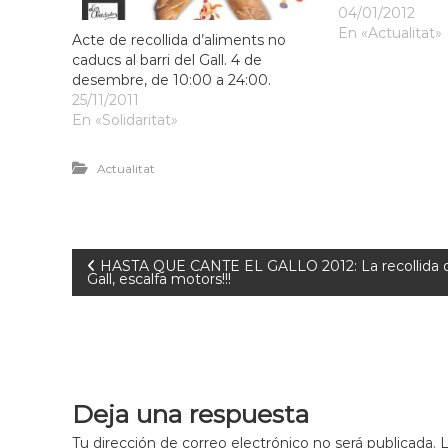
04/01/2012
l
En «Actualitat»
o
Acte de recollida d’aliments no
b
caducs al barri del Gall. 4 de
r
desembre, de 10:00 a 24:00.
25/11/2011
e
En «Solidaritat»
g
a
t
Actualitat
HASTA QUE CANTE EL GALLO 2012: La recollida d’al
Gall, escalfa motors!!!
Deja una respuesta
Tu dirección de correo electrónico no será publicada.
L