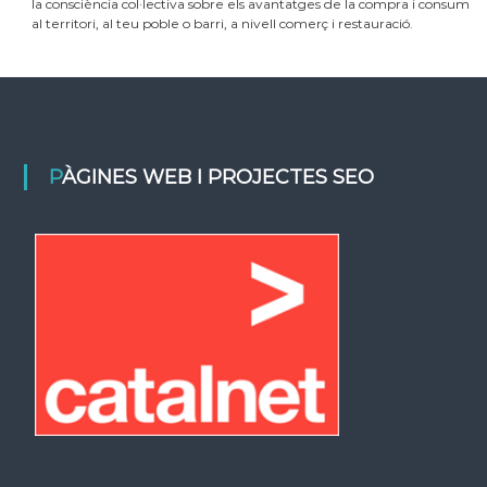
la consciència col·lectiva sobre els avantatges de la compra i consum
al territori, al teu poble o barri, a nivell comerç i restauració.
PÀGINES WEB I PROJECTES SEO