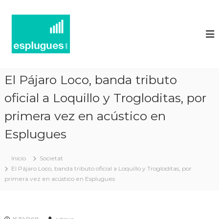
N
P
o
o
r
t
t
í
a
l
c
d
i
'
El Pájaro Loco, banda tributo
e
a
c
oficial a Loquillo y Trogloditas, por
s
t
d
u
primera vez en acústico en
'
a
l
Esplugues
E
i
s
t
p
a
Inicio
Societat
t
l
El Pájaro Loco, banda tributo oficial a Loquillo y Trogloditas, por
i
u
primera vez en acústico en Esplugues
i
g
n
f
u
o
e
r