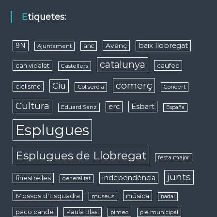
Etiquetes:
9N
baix llobregat
Avenç
anc
Ajuntament
catalunya
caufec
can vidalet
Castellers
comerç
Ciu
ciclisme
Collserola
Concert
Cultura
erc
Esbart
Eduard Sanz
España
Esplugues
Esplugues de Llobregat
festa major
junts
independència
finestrelles
generalitat
Mossos d'Esquadra
música
museus
nadal
paco candel
Paula Blasi
pimec
ple municipal