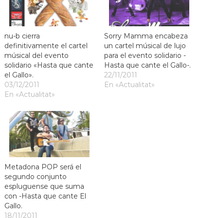
nu-b cierra
Sorry Mamma encabeza
definitivamente el cartel
un cartel músical de lujo
músical del evento
para el evento solidario -
solidario «Hasta que cante
Hasta que cante el Gallo-.
el Gallo».
22/11/2011
03/12/2011
En «Actualitat»
En «Actualitat»
Metadona POP será el
segundo conjunto
espluguense que suma
con -Hasta que cante El
Gallo.
18/11/2011