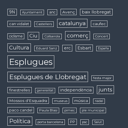
9N
baix llobregat
Avenç
anc
Ajuntament
catalunya
caufec
can vidalet
Castellers
comerç
Ciu
ciclisme
Collserola
Concert
Cultura
erc
Esbart
Eduard Sanz
España
Esplugues
Esplugues de Llobregat
festa major
junts
independència
finestrelles
generalitat
Mossos d'Esquadra
música
museus
nadal
paco candel
Paula Blasi
pimec
ple municipal
Política
PP
porta barcelona
psc
Salut