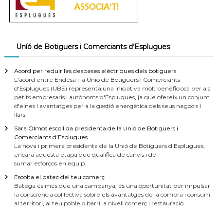
Uníó de Botiguers i Comerciants d’Esplugues
Acord per reduir les despeses elèctriques dels botiguers
L'acord entre Endesa i la Unió de Botiguers i Comerciants
d'Esplugues (UBE) representa una iniciativa molt beneficiosa per als
petits empresaris i autònoms d'Esplugues, ja que ofereix un conjunt
d'eines i avantatges per a la gestió energètica dels seus negocis i
llars.
Sara Olmos escollida presidenta de la Unió de Botiguers i
Comerciants d’Esplugues
La nova i primera presidenta de la Unió de Botiguers d'Esplugues,
encara aquesta etapa que qualifica de canvis i de
sumar esforços en equip.
Escolta el batec del teu comerç
Batega és més que una campanya, és una oportunitat per impulsar
la consciència col·lectiva sobre els avantatges de la compra i consum
al territori, al teu poble o barri, a nivell comerç i restauració.