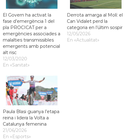
El Govern ha activat la
Derrota amarga al Molí: el
fase d’emergència 1 del
Can Vidalet perd la
pla PROCICAT per a
categoria en l’últim sospir
emergències associades a
12/05/2026
malalties transmissibles
En «Actualitat»
emergents amb potencial
alt risc
12/03/2020
En «Sanitat»
Paula Blasi guanya l’etapa
reina i lidera la Volta a
Catalunya femenina
21/06/2026
En «Esports»