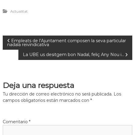
Actualitat
Empleats de l’Ajuntament composen la seva particular
nadala reivindicativa
La UBE us desitgem bon Nadal, feliç Any Nou i…
Deja una respuesta
Tu dirección de correo electrónico no será publicada.
Los
campos obligatorios están marcados con
*
Comentario
*