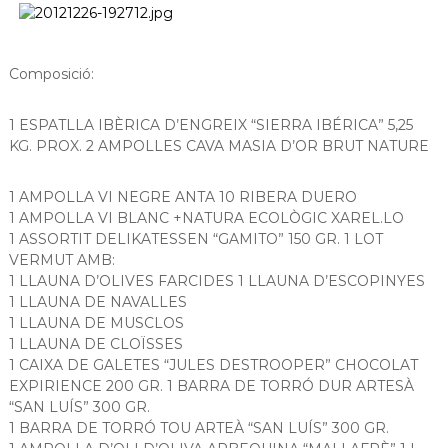
s
m
a
d
c
e
i
Composició:
L
ó
d
l
'
1 ESPATLLA IBÈRICA D’ENGREIX “SIERRA IBÉRICA” 5,25
o
E
KG. PROX. 2 AMPOLLES CAVA MASIA D’OR BRUT NATURE
b
s
p
r
l
1 AMPOLLA VI NEGRE ANTA 10 RIBERA DUERO
e
u
1 AMPOLLA VI BLANC +NATURA ECOLÒGIC XAREL.LO
g
g
1 ASSORTIT DELIKATESSEN “GAMITO” 150 GR. 1 LOT
u
a
VERMUT AMB:
e
t
1 LLAUNA D’OLIVES FARCIDES 1 LLAUNA D’ESCOPINYES
s
1 LLAUNA DE NAVALLES
d
e
1 LLAUNA DE MUSCLOS
L
1 LLAUNA DE CLOÏSSES
l
1 CAIXA DE GALETES “JULES DESTROOPER” CHOCOLAT
o
EXPIRIENCE 200 GR. 1 BARRA DE TORRÓ DUR ARTESÀ
b
“SAN LUÍS” 300 GR.
r
1 BARRA DE TORRÓ TOU ARTEÀ “SAN LUÍS” 300 GR.
e
g