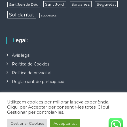
Sant Jordi
Sardanes
Seguretat
Sant Joan de Déu
Solidaritat
successos
Legal:
Avís legal
Política de Cookies
Política de privacitat
Reglament de participació
Utilitzem cookies per millorar la seva experiència.
Cliqui per Acceptar per consentir-les totes. Cliqui
Gestionar per controlar-les.
Copyright © 2026
Notícies d'Esplugues de Llobregat
Todos los derechos
Gestionar Cookies
Acceptar tot