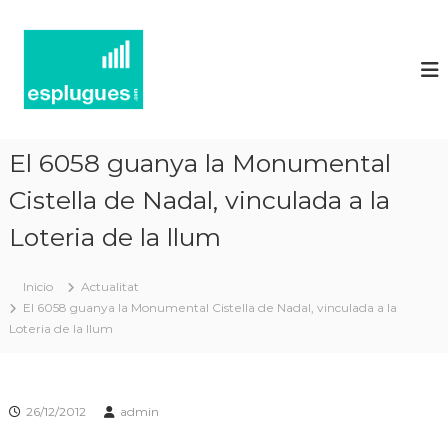
N
P
o
o
r
t
t
í
a
l
c
d
i
'
El 6058 guanya la Monumental
e
a
c
Cistella de Nadal, vinculada a la
s
t
d
u
Loteria de la llum
'
a
l
E
i
Inicio
Actualitat
s
t
El 6058 guanya la Monumental Cistella de Nadal, vinculada a la
p
a
Loteria de la llum
t
l
i
u
i
g
n
f
26/12/2012
admin
u
o
e
r