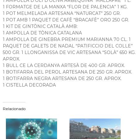
1 AMPOLLA D’OLI D’OLIVA ARBEQUINA “MALLAFRÈ” 1 L.
a
1 FORMATGE DE LA MANXA “FLOR DE PALENCIA” 1 KG.
t
1 POT MELMELADA ARTESANA “NATURCAT” 250 GR.
1 POT AMB 1 PAQUET DE CAFÈ “BRACAFÈ” ORO 250 GR.
1 KIT DE GINTÒNIC CATALÀ AMB:
1 AMPOLLA DE TÒNICA CATALANA
1 AMPOLLA DE GINEBRA PREMIUM MARIANNA 70 CL. 1
PAQUET DE GALETS DE NADAL “PATIFICCIO DEL COLLE”
500 GR. 1 LLONGANISSA DE VIC ARTESANA “SOLÀ” 650 KG.
APROX.
1 BULL CE LA CERDANYA ARTESÀ DE 400 GR. APROX.
1 BOTIFARRA DEL PEROL ARTESANA DE 250 GR. APROX.
1 BOTIFARRA NEGRA ARTESANA DE 250 GR. APROX.
1 CISTELLA DECORADA
Relacionado