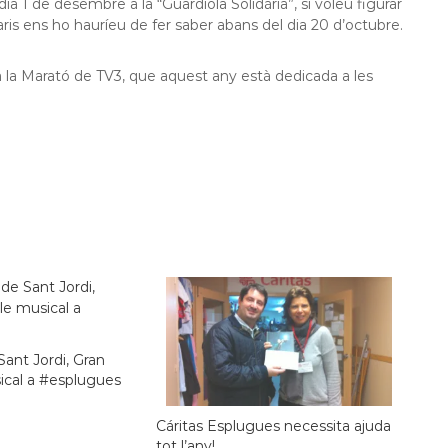
a 1 de desembre a la “Guardiola Solidària”, si voleu figurar
citaris ens ho hauríeu de fer saber abans del dia 20 d’octubre.
 la Marató de TV3, que aquest any està dedicada a les
Sant Jordi, Gran
ical a #esplugues
Cáritas Esplugues necessita ajuda
tot l’any!