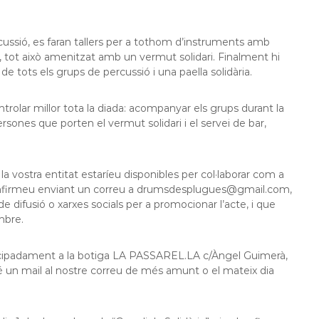
ussió, es faran tallers per a tothom d’instruments amb
es, tot això amenitzat amb un vermut solidari. Finalment hi
e tots els grups de percussió i una paella solidària.
trolar millor tota la diada: acompanyar els grups durant la
persones que porten el vermut solidari i el servei de bar,
 vostra entitat estaríeu disponibles per col·laborar com a
confirmeu enviant un correu a drumsdesplugues@gmail.com,
difusió o xarxes socials per a promocionar l’acte, i que
mbre.
 anticipadament a la botiga LA PASSAREL.LA c/Àngel Guimerà,
bé un mail al nostre correu de més amunt o el mateix dia