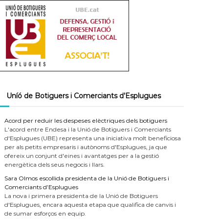
Uníó de Botiguers i Comerciants d’Esplugues
Acord per reduir les despeses elèctriques dels botiguers
L'acord entre Endesa i la Unió de Botiguers i Comerciants
d'Esplugues (UBE) representa una iniciativa molt beneficiosa
per als petits empresaris i autònoms d'Esplugues, ja que
ofereix un conjunt d'eines i avantatges per a la gestió
energètica dels seus negocis i llars.
Sara Olmos escollida presidenta de la Unió de Botiguers i
Comerciants d’Esplugues
La nova i primera presidenta de la Unió de Botiguers
d'Esplugues, encara aquesta etapa que qualifica de canvis i
de sumar esforços en equip.