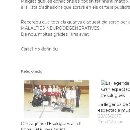
Malgrat que les donacions es poden fer fins al mateix di
a la llista d’adhesions que sortirà en els cartells publi
Recordeu que tots els guanys d’aquest dia seran per a
MALALTIES NEURODEGENERATIVES.
De nou, moltes gràcies i fins aviat.
Cartell no definitiu
Relacionado
La llegenda de 
espectacle mus
28/03/2017
En «Cultura»
Cinc equips d’Esplugues a la II
Copa Catalunya Grups