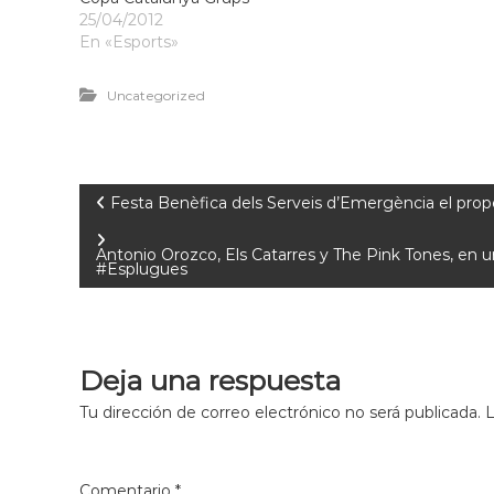
25/04/2012
En «Esports»
Uncategorized
Festa Benèfica dels Serveis d’Emergència el prope
Antonio Orozco, Els Catarres y The Pink Tones, en 
#Esplugues
Deja una respuesta
Tu dirección de correo electrónico no será publicada.
L
Comentario
*