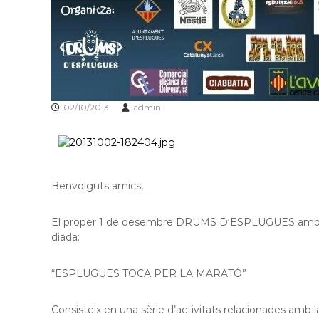
l
o
b
r
e
g
a
02/10/2013
admin
t
Benvolguts amics,
El proper 1 de desembre DRUMS D‘ESPLUGUES amb el
diada:
“ESPLUGUES TOCA PER LA MARATÓ”
Consisteix en una sèrie d’activitats relacionades amb l