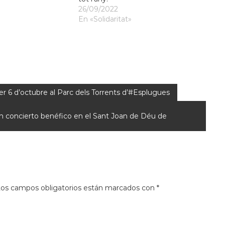
26/09/2022
En «Solidaritat»
r 6 d’octubre al Parc dels Torrents d’#Esplugues
un concierto benéfico en el Sant Joan de Déu de
os campos obligatorios están marcados con
*