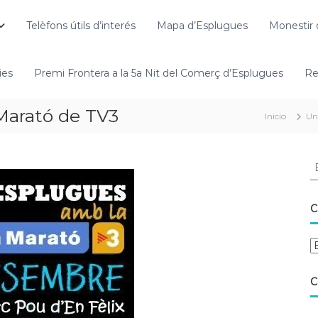
Telèfons útils d’interés
Mapa d’Esplugues
Monestir 
ies
Premi Frontera a la 5a Nit del Comerç d’Esplugues
Re
Marató de TV3
Inicio
Un
C
C