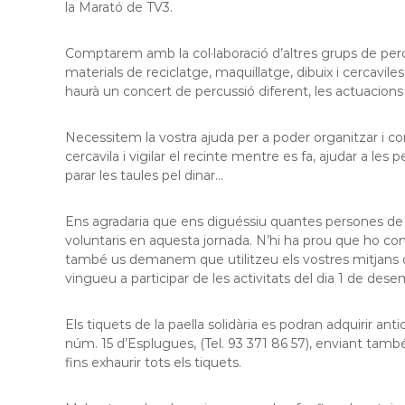
la Marató de TV3.
Comptarem amb la col·laboració d’altres grups de perc
materials de reciclatge, maquillatge, dibuix i cercavil
haurà un concert de percussió diferent, les actuacions d
Necessitem la vostra ajuda per a poder organitzar i con
cercavila i vigilar el recinte mentre es fa, ajudar a les 
parar les taules pel dinar…
Ens agradaria que ens diguéssiu quantes persones de la
voluntaris en aquesta jornada. N’hi ha prou que ho 
també us demanem que utilitzeu els vostres mitjans de 
vingueu a participar de les activitats del dia 1 de dese
Els tiquets de la paella solidària es podran adquirir
núm. 15 d’Esplugues, (Tel. 93 371 86 57), enviant tam
fins exhaurir tots els tiquets.