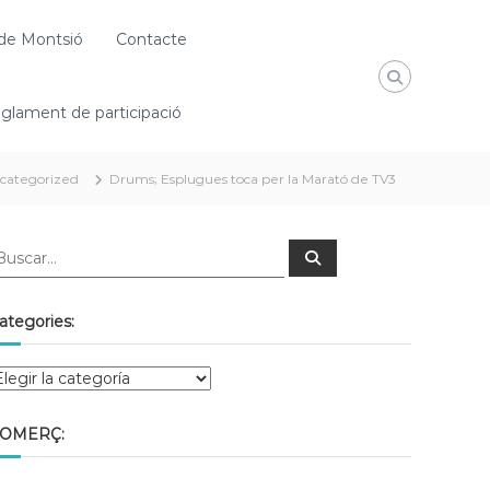
de Montsió
Contacte
glament de participació
categorized
Drums; Esplugues toca per la Marató de TV3
ategories:
OMERÇ: