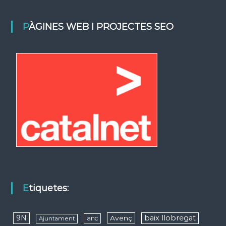
PÀGINES WEB I PROJECTES SEO
Etiquetes:
9N
baix llobregat
Avenç
anc
Ajuntament