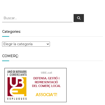
a
t
Categories:
COMERÇ: