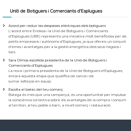
Uníó de Botiguers i Comerciants d’Esplugues
Acord per reduir les despeses elèctriques dels botiguers
L'acord entre Endesa i la Unió de Botiguers i Comerciants
d'Esplugues (UBE) representa una iniciativa molt beneficiosa per als
petits empresaris i autònoms d'Esplugues, ja que ofereix un conjunt
d'eines i avantatges per a la gestió energètica dels seus negocis i
llars.
Sara Olmos escollida presidenta de la Unió de Botiguers i
Comerciants d’Esplugues
La nova i primera presidenta de la Unió de Botiguers d'Esplugues,
encara aquesta etapa que qualifica de canvis i de
sumar esforços en equip.
Escolta el batec del teu comerç
Batega és més que una campanya, és una oportunitat per impulsar
la consciència col·lectiva sobre els avantatges de la compra i consum
al territori, al teu poble o barri, a nivell comerç i restauració.