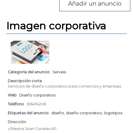
Añadir un anuncio
s
m
a
d
c
e
i
Imagen corporativa
L
ó
d
l
'
o
E
b
s
p
r
l
e
u
g
g
Categoría del anuncio
Serveis
u
a
e
Descripción corta
t
s
Servicios de diseño corporativo para comercios y empresas
d
e
Web
Diseño corporativo
L
Teléfono
616474208
l
o
Etiquetas del anuncio
diseño
,
diseño corporativo
,
logotipos
b
r
Dirección
e
c/Mestre Joan Corrales 60
g