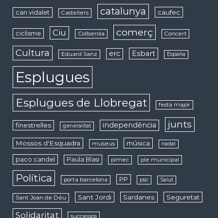
catalunya
caufec
can vidalet
Castellers
comerç
Ciu
ciclisme
Collserola
Concert
Cultura
erc
Esbart
Eduard Sanz
España
Esplugues
Esplugues de Llobregat
festa major
junts
independència
finestrelles
generalitat
Mossos d'Esquadra
música
museus
nadal
paco candel
Paula Blasi
pimec
ple municipal
Política
PP
porta barcelona
psc
Salut
Sant Jordi
Sardanes
Seguretat
Sant Joan de Déu
Solidaritat
successos