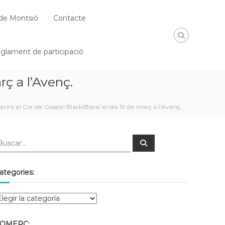
de Montsió
Contacte
glament de participació
rç a l’Avenç.
rirà el Cor de Gospel BlackiBlanc el dia 19 de març a l’Avenç.
ategories:
OMERÇ: