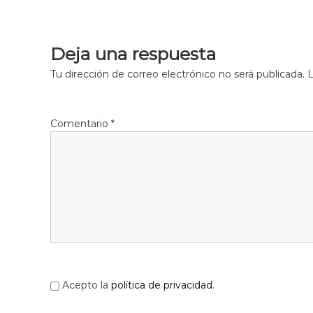
l
o
b
Deja una respuesta
r
e
Tu dirección de correo electrónico no será publicada.
L
g
a
t
Comentario
*
Acepto la
política de privacidad
.