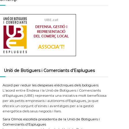
Uníó de Botiguers i Comerciants d’Esplugues
Acord per reduir les despeses elèctriques dels botiguers
L'acord entre Endesa i la Unió de Botiguers i Comerciants
d'Esplugues (UBE) representa una iniciativa molt beneficiosa
per als petits empresaris i autònoms d'Esplugues, ja que
ofereix un conjunt d'eines i avantatges per a la gestió
energètica dels seus negocis i llars.
Sara Olmos escollida presidenta de la Unió de Botiguers i
Comerciants d’Esplugues