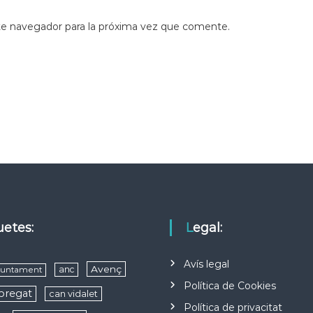
te navegador para la próxima vez que comente.
quetes:
Legal:
Avís legal
Avenç
anc
juntament
Política de Cookies
obregat
can vidalet
Política de privacitat