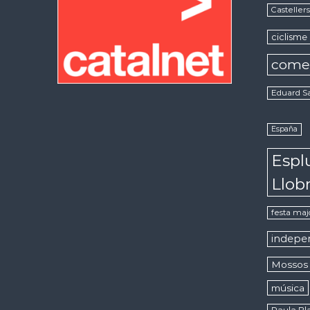
Casteller
ciclisme
come
Eduard S
España
Espl
Llob
festa maj
indepe
Mossos 
música