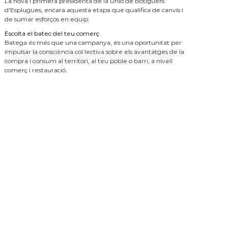
La nova i primera presidenta de la Unió de Botiguers
d'Esplugues, encara aquesta etapa que qualifica de canvis i
de sumar esforços en equip.
Escolta el batec del teu comerç
Batega és més que una campanya, és una oportunitat per
impulsar la consciència col·lectiva sobre els avantatges de la
compra i consum al territori, al teu poble o barri, a nivell
comerç i restauració.