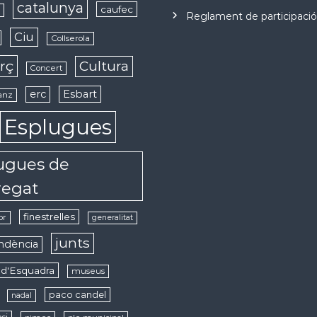
catalunya
caufec
s
Reglament de participaci
Ciu
Collserola
rç
Cultura
Concert
erc
Esbart
anz
Esplugues
ugues de
regat
finestrelles
or
generalitat
junts
ndència
d'Esquadra
museus
paco candel
nadal