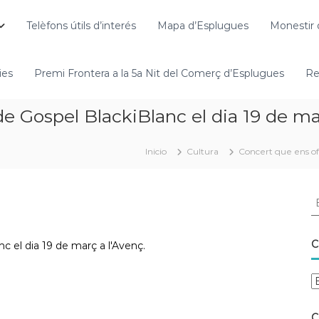
Telèfons útils d’interés
Mapa d’Esplugues
Monestir 
ies
Premi Frontera a la 5a Nit del Comerç d’Esplugues
Re
de Gospel BlackiBlanc el dia 19 de ma
Inicio
Cultura
Concert que ens ofe
C
C