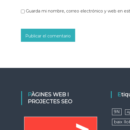
Guarda mi nombre, correo electrónico y web en es
PÀGINES WEB I
Eti
PROJECTES SEO
9N
A
baix ll