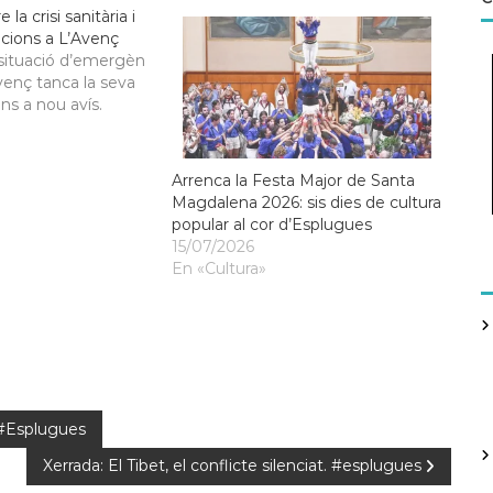
a crisi sanitària i
acions a L’Avenç
 situació d’emergèn
Avenç tanca la seva
fins a nou avís.
Arrenca la Festa Major de Santa
Magdalena 2026: sis dies de cultura
popular al cor d’Esplugues
15/07/2026
En «Cultura»
 #Esplugues
Xerrada: El Tibet, el conflicte silenciat. #esplugues