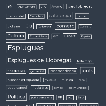
9N
baix llobregat
Avenç
anc
Ajuntament
catalunya
caufec
can vidalet
Castellers
comerç
Ciu
ciclisme
Collserola
Concert
Cultura
erc
Esbart
Eduard Sanz
España
Esplugues
Esplugues de Llobregat
festa major
junts
independència
finestrelles
generalitat
Mossos d'Esquadra
música
museus
nadal
paco candel
Paula Blasi
pimec
ple municipal
Política
PP
porta barcelona
psc
Salut
Sant Jordi
Sardanes
Seguretat