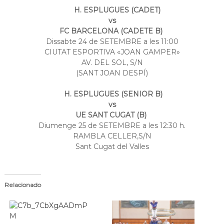
a
H. ESPLUGUES (CADET)
t
vs
FC BARCELONA (CADETE B)
Dissabte 24 de SETEMBRE a les 11:00
CIUTAT ESPORTIVA «JOAN GAMPER»
AV. DEL SOL, S/N
(SANT JOAN DESPÍ)
H. ESPLUGUES (SENIOR B)
vs
UE SANT CUGAT (B)
Diumenge 25 de SETEMBRE a les 12:30 h.
RAMBLA CELLER,S/N
Sant Cugat del Valles
Relacionado