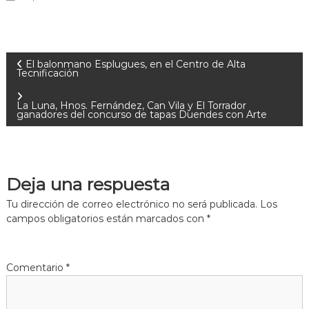
El balonmano Esplugues, en el Centro de Alta
Tecnificación
La Luna, Hnos. Fernández, Can Vila y El Torrador
ganadores del concurso de tapas Duendes con Arte
Deja una respuesta
Tu dirección de correo electrónico no será publicada.
Los
campos obligatorios están marcados con
*
Comentario
*