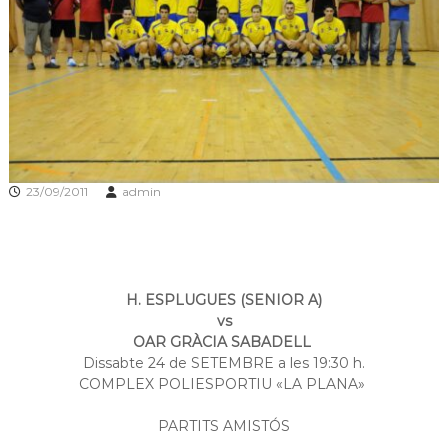
s
m
a
d
c
e
i
L
ó
d
l
'
o
E
b
s
p
r
23/09/2011
admin
l
e
u
g
g
u
a
e
t
s
H. ESPLUGUES (SENIOR A)
d
e
vs
L
OAR GRÀCIA SABADELL
l
Dissabte 24 de SETEMBRE a les 19:30 h.
o
COMPLEX POLIESPORTIU «LA PLANA»
b
r
PARTITS AMISTÓS
e
g