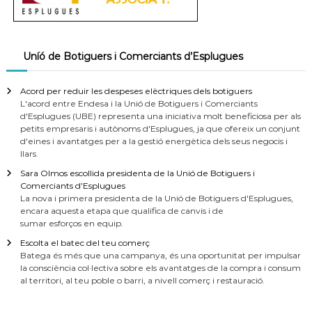
Uníó de Botiguers i Comerciants d’Esplugues
Acord per reduir les despeses elèctriques dels botiguers
L'acord entre Endesa i la Unió de Botiguers i Comerciants
d'Esplugues (UBE) representa una iniciativa molt beneficiosa per als
petits empresaris i autònoms d'Esplugues, ja que ofereix un conjunt
d'eines i avantatges per a la gestió energètica dels seus negocis i
llars.
Sara Olmos escollida presidenta de la Unió de Botiguers i
Comerciants d’Esplugues
La nova i primera presidenta de la Unió de Botiguers d'Esplugues,
encara aquesta etapa que qualifica de canvis i de
sumar esforços en equip.
Escolta el batec del teu comerç
Batega és més que una campanya, és una oportunitat per impulsar
la consciència col·lectiva sobre els avantatges de la compra i consum
al territori, al teu poble o barri, a nivell comerç i restauració.