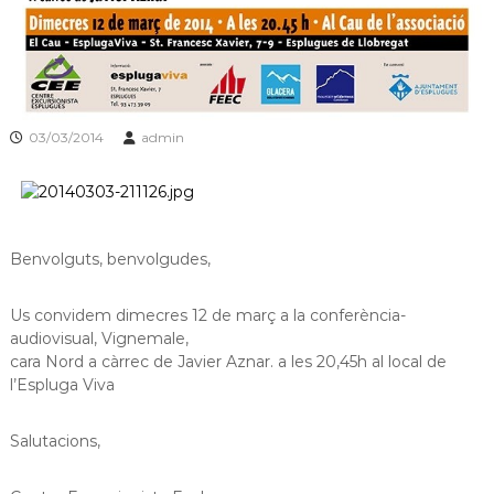
a
t
03/03/2014
admin
Benvolguts, benvolgudes,
Us convidem dimecres 12 de març a la conferència-
audiovisual, Vignemale,
cara Nord a càrrec de Javier Aznar. a les 20,45h al local de
l’Espluga Viva
Salutacions,