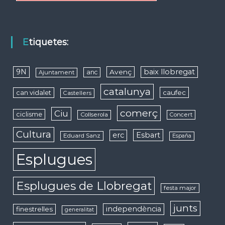
Etiquetes:
9N
baix llobregat
Avenç
anc
Ajuntament
catalunya
caufec
can vidalet
Castellers
comerç
Ciu
ciclisme
Collserola
Concert
Cultura
erc
Esbart
Eduard Sanz
España
Esplugues
Esplugues de Llobregat
festa major
junts
independència
finestrelles
generalitat