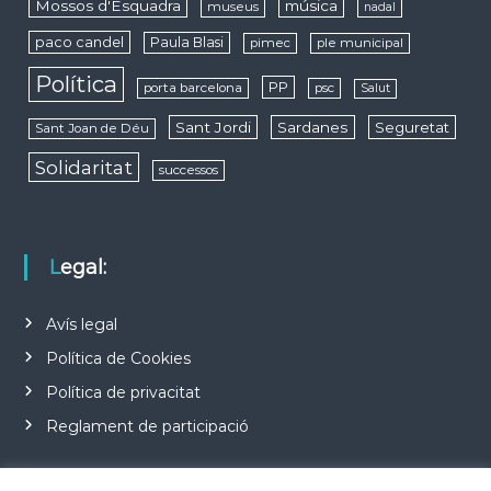
Mossos d'Esquadra
música
museus
nadal
paco candel
Paula Blasi
pimec
ple municipal
Política
PP
porta barcelona
psc
Salut
Sant Jordi
Sardanes
Seguretat
Sant Joan de Déu
Solidaritat
successos
Legal:
Avís legal
Política de Cookies
Política de privacitat
Reglament de participació