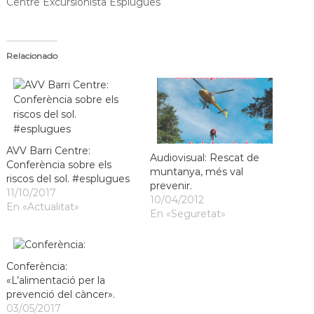
Centre Excursionista Esplugues
Relacionado
AVV Barri Centre:
Audiovisual: Rescat de
Conferència sobre els
muntanya, més val
riscos del sol. #esplugues
prevenir.
11/10/2017
10/04/2012
En «Actualitat»
En «Seguretat»
Conferència:
«L’alimentació per la
prevenció del càncer».
03/05/2017