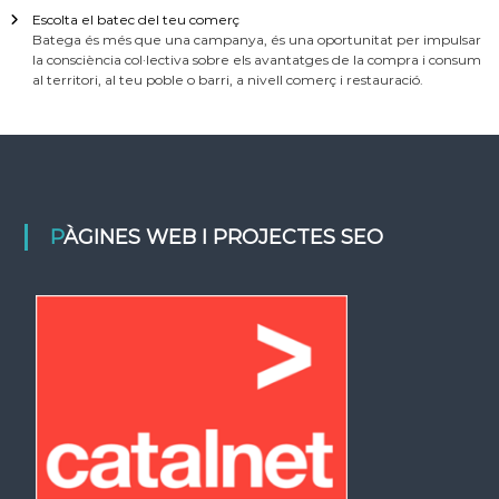
Escolta el batec del teu comerç
Batega és més que una campanya, és una oportunitat per impulsar
la consciència col·lectiva sobre els avantatges de la compra i consum
al territori, al teu poble o barri, a nivell comerç i restauració.
PÀGINES WEB I PROJECTES SEO