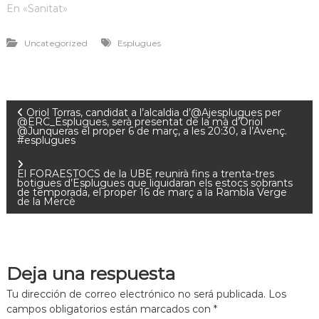
En «Sanitat»
Uncategorized
Esplugues
Oriol Torras, candidat a l’alcaldia d’@Ajesplugues per
@ERC_Esplugues, serà presentat de la mà d’Oriol
@Junqueras el proper 6 de març, a les 20:30, a l’Avenç.
#esplugues
El FORAESTOCS de la UBE reunirà fins a trenta-tres
botigues d’Esplugues que liquidaran els estocs sobrants
de temporada, el proper 16 de març a la Rambla Verge
de la Mercè
Deja una respuesta
Tu dirección de correo electrónico no será publicada.
Los
campos obligatorios están marcados con
*