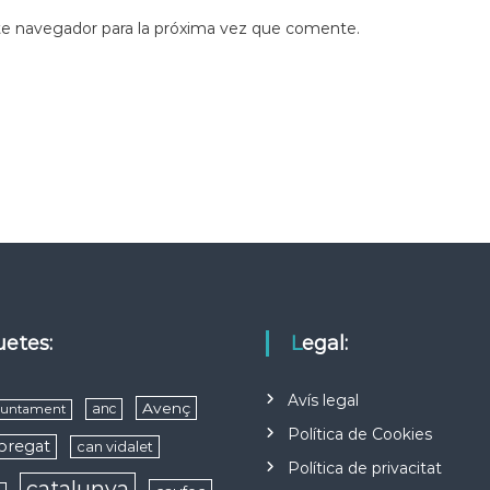
te navegador para la próxima vez que comente.
quetes:
Legal:
Avís legal
Avenç
anc
juntament
Política de Cookies
obregat
can vidalet
Política de privacitat
catalunya