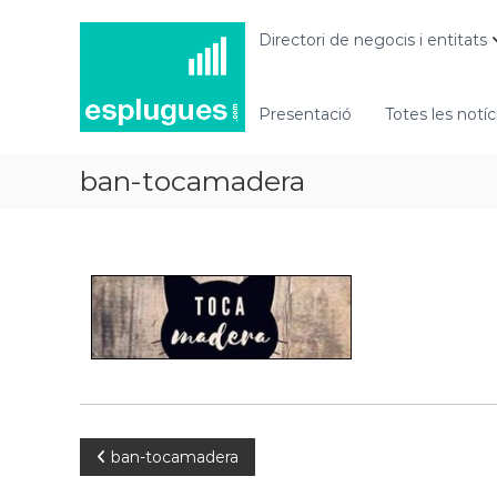
N
P
o
o
Directori de negocis i entitats
r
t
t
í
a
Presentació
Totes les notíc
c
l
i
d
e
ban-tocamadera
'
s
a
d
c
t
'
u
E
a
s
l
p
i
l
t
u
a
g
t
i
u
i
ban-tocamadera
e
n
s