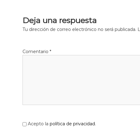
f
d
o
e
r
Deja una respuesta
L
m
l
a
Tu dirección de correo electrónico no será publicada.
L
c
o
i
b
ó
r
Comentario
*
d
e
'
g
E
a
s
t
p
l
u
g
u
e
s
Acepto la
política de privacidad
.
d
e
L