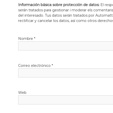
l
Información básica sobre protección de datos:
El resp
o
serán tratados para gestionar i moderar els comentari
b
del interesado. Tus datos serán tratados por Automatti
r
rectificar y cancelar los datos, así como otros derecho
e
g
a
Nombre
*
t
Correo electrónico
*
Web