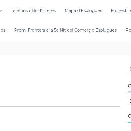
Telèfons útils d’interés
Mapa d’Esplugues
Monestir 
ies
Premi Frontera a la 5a Nit del Comerç d’Esplugues
Re
C
C