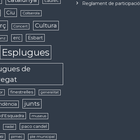
caufec
s
Reglament de participaci
Ciu
Collserola
rç
Cultura
Concert
erc
Esbart
anz
Esplugues
ugues de
regat
finestrelles
or
generalitat
junts
ndència
d'Esquadra
museus
paco candel
nadal
si
pimec
ple municipal