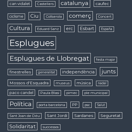
catalunya
caufec
can vidalet
Castellers
comerç
Ciu
ciclisme
Collserola
Concert
Cultura
erc
Esbart
Eduard Sanz
España
Esplugues
Esplugues de Llobregat
festa major
junts
independència
finestrelles
generalitat
Mossos d'Esquadra
música
museus
nadal
paco candel
Paula Blasi
pimec
ple municipal
Política
PP
porta barcelona
psc
Salut
Sant Jordi
Sardanes
Seguretat
Sant Joan de Déu
Solidaritat
successos