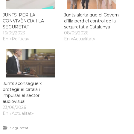
JUNTS: PER LA
Junts alerta que el Govern
CONVIVÈNCIA I LA
d’Illa perd el control de la
SEGURETAT
seguretat a Catalunya
16/05/2023
08/05/2026
En «Política»
En «Actualitat»
Junts aconsegueix
protegir el català i
impulsar el sector
audiovisual
23/06/2026
En «Actualitat»
Seguretat