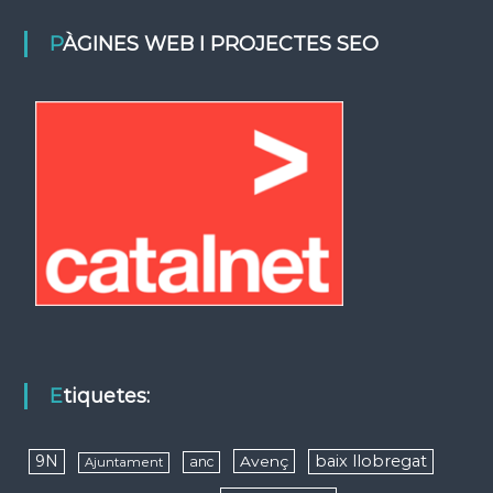
PÀGINES WEB I PROJECTES SEO
Etiquetes:
9N
baix llobregat
Avenç
anc
Ajuntament