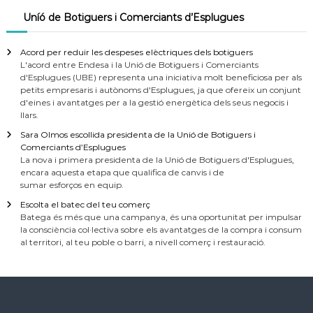
Uníó de Botiguers i Comerciants d’Esplugues
Acord per reduir les despeses elèctriques dels botiguers
L'acord entre Endesa i la Unió de Botiguers i Comerciants
d'Esplugues (UBE) representa una iniciativa molt beneficiosa per als
petits empresaris i autònoms d'Esplugues, ja que ofereix un conjunt
d'eines i avantatges per a la gestió energètica dels seus negocis i
llars.
Sara Olmos escollida presidenta de la Unió de Botiguers i
Comerciants d’Esplugues
La nova i primera presidenta de la Unió de Botiguers d'Esplugues,
encara aquesta etapa que qualifica de canvis i de
sumar esforços en equip.
Escolta el batec del teu comerç
Batega és més que una campanya, és una oportunitat per impulsar
la consciència col·lectiva sobre els avantatges de la compra i consum
al territori, al teu poble o barri, a nivell comerç i restauració.