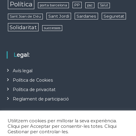
Política
PP
porta barcelona
psc
Salut
Sant Jordi
Sardanes
Seguretat
Sant Joan de Déu
Solidaritat
successos
Legal:
Avís legal
Política de Cookies
Política de privacitat
Reglament de participació
Utilitzem cookies per millorar la seva experiència.
Cliqui per Acceptar per consentir-les totes. Cliqui
Gestionar per controlar-les.