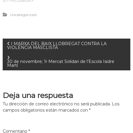
En «Actualitat»
Uncategorized
I MARXA DEL BAIX LLOBREGAT CONTRA LA
VIOLÉNCIA MASCLISTA
30 de novembre; 1r Mercat Solidari de l’Escola Isidre
Martí
Deja una respuesta
Tu dirección de correo electrónico no será publicada.
Los
campos obligatorios están marcados con
*
Comentario
*