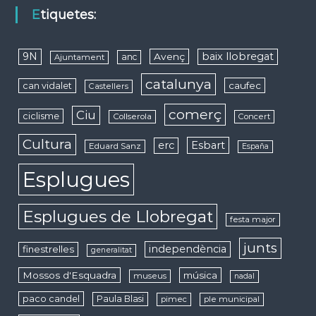
Etiquetes:
9N
baix llobregat
Avenç
anc
Ajuntament
catalunya
caufec
can vidalet
Castellers
comerç
Ciu
ciclisme
Collserola
Concert
Cultura
erc
Esbart
Eduard Sanz
España
Esplugues
Esplugues de Llobregat
festa major
junts
independència
finestrelles
generalitat
Mossos d'Esquadra
música
museus
nadal
paco candel
Paula Blasi
pimec
ple municipal