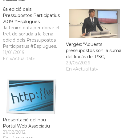
a
6a edició dels
t
Pressupostos Participatius
2019 #Esplugues.
Ja tenim data per donar el
tret de sortida a la 6ena
edició dels Pressupostos
Vergés: “Aquests
Participatius #Esplugues.
pressupostos són la suma
11/01/2019
del fracàs del PSC,
En «Actualitat»
29/05/2026
En «Actualitat»
Presentació del nou
Portal Web Associatiu
21/02/2012