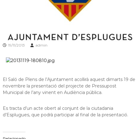
s
m
a
d
c
e
i
L
ó
d
l
'
o
E
19/11/2013
admin
b
s
p
r
l
e
u
g
g
u
a
El Saló de Plens de l’Ajuntament acollirà aquest dimarts 19 de
e
novembre la presentació del projecte de Pressupost
t
s
Municipal de l’any vinent en Audiència pública.
d
e
L
Es tracta d’un acte obert al conjunt de la ciutadania
l
d’Esplugues, que podrà participar al final de la presentació.
o
b
r
e
g
Relacionado