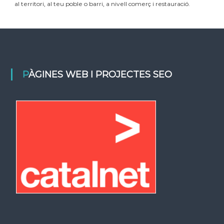
al territori, al teu poble o barri, a nivell comerç i restauració.
PÀGINES WEB I PROJECTES SEO