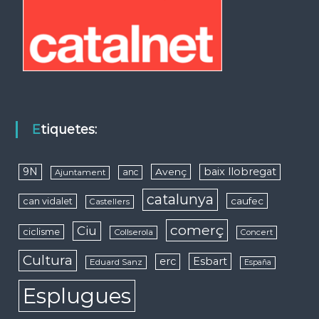
Etiquetes:
9N
baix llobregat
Avenç
anc
Ajuntament
catalunya
caufec
can vidalet
Castellers
comerç
Ciu
ciclisme
Collserola
Concert
Cultura
erc
Esbart
Eduard Sanz
España
Esplugues