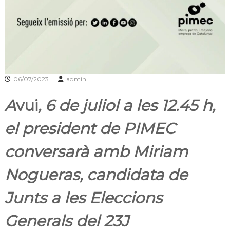
a
t
06/07/2023
admin
A
vui
, 6 de juliol a les 12.45 h,
el president de PIMEC
conversarà amb Miriam
Nogueras, candidata de
Junts a les Eleccions
Generals del 23J