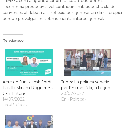
PIMEC, com a agent econòmic i social que defensa
l’economia productiva, vol contribuir amb aquest cicle de
converses al debat i a la reflexió per generar un clima propici
perquè prevalgui, en tot moment, l’interès general.
Relacionado
Acte de Junts amb Jordi
Junts: La política serveix
Turull i Miriam Nogueres a
per fer més feliç a la gent
Can Tinturé
20/07/2022
14/07/2022
En «Política»
En «Política»