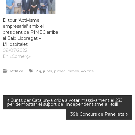
El tour ‘Activisme
empresarial’ amb el
president de PIMEC arriba
al Baix Llobregat –
L’Hospitalet
08/07/2022
En «Comerç»
,
,
,
,
Política
23j
junts
pimec
pimes
Política
Junts per Catalunya crida a votar massivament el 23J
per demostrar el suport de l’independentisme a l’exili
39è Concurs de Panellets