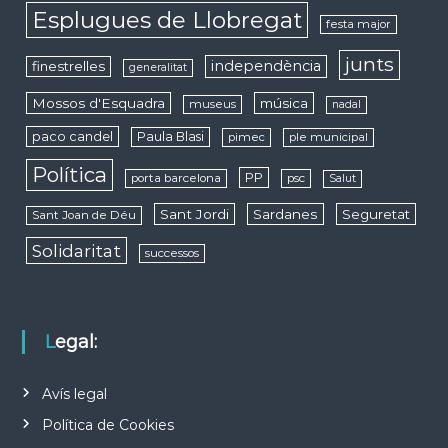
Esplugues de Llobregat
festa major
junts
independència
finestrelles
generalitat
Mossos d'Esquadra
música
museus
nadal
paco candel
Paula Blasi
pimec
ple municipal
Política
PP
porta barcelona
psc
Salut
Sant Jordi
Sardanes
Seguretat
Sant Joan de Déu
Solidaritat
successos
Legal:
Avís legal
Política de Cookies