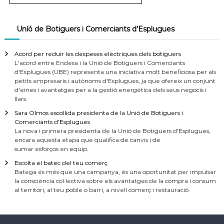
Uníó de Botiguers i Comerciants d’Esplugues
Acord per reduir les despeses elèctriques dels botiguers
L'acord entre Endesa i la Unió de Botiguers i Comerciants
d'Esplugues (UBE) representa una iniciativa molt beneficiosa per als
petits empresaris i autònoms d'Esplugues, ja que ofereix un conjunt
d'eines i avantatges per a la gestió energètica dels seus negocis i
llars.
Sara Olmos escollida presidenta de la Unió de Botiguers i
Comerciants d’Esplugues
La nova i primera presidenta de la Unió de Botiguers d'Esplugues,
encara aquesta etapa que qualifica de canvis i de
sumar esforços en equip.
Escolta el batec del teu comerç
Batega és més que una campanya, és una oportunitat per impulsar
la consciència col·lectiva sobre els avantatges de la compra i consum
al territori, al teu poble o barri, a nivell comerç i restauració.