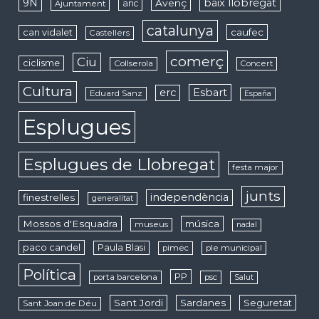
9N
baix llobregat
Avenç
anc
Ajuntament
catalunya
caufec
can vidalet
Castellers
comerç
Ciu
ciclisme
Collserola
Concert
Cultura
erc
Esbart
Eduard Sanz
España
Esplugues
Esplugues de Llobregat
festa major
junts
independència
finestrelles
generalitat
Mossos d'Esquadra
música
museus
nadal
paco candel
Paula Blasi
pimec
ple municipal
Política
PP
porta barcelona
psc
Salut
Sant Jordi
Sardanes
Seguretat
Sant Joan de Déu