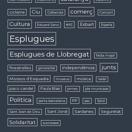
comerç
Ciu
ciclisme
Collserola
Concert
Cultura
erc
Esbart
Eduard Sanz
España
Esplugues
Esplugues de Llobregat
festa major
junts
independència
finestrelles
generalitat
Mossos d'Esquadra
música
museus
nadal
paco candel
Paula Blasi
pimec
ple municipal
Política
PP
porta barcelona
psc
Salut
Sant Jordi
Sardanes
Seguretat
Sant Joan de Déu
Solidaritat
successos