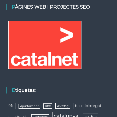
PÀGINES WEB I PROJECTES SEO
Etiquetes:
9N
baix llobregat
Avenç
anc
Ajuntament
catalunya
caufec
can vidalet
Castellers