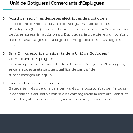
Uníó de Botiguers i Comerciants d’Esplugues
Acord per reduir les despeses elèctriques dels botiguers
L'acord entre Endesa i la Unió de Botiguers i Comerciants
d'Esplugues (UBE) representa una iniciativa molt beneficiosa per als
petits empresaris i autònoms d'Esplugues, ja que ofereix un conjunt
d'eines i avantatges per a la gestió energètica dels seus negocis i
llars.
Sara Olmos escollida presidenta de la Unió de Botiguers i
Comerciants d’Esplugues
La nova i primera presidenta de la Unió de Botiguers d'Esplugues,
encara aquesta etapa que qualifica de canvis i de
sumar esforços en equip.
Escolta el batec del teu comerç
Batega és més que una campanya, és una oportunitat per impulsar
la consciència col·lectiva sobre els avantatges de la compra i consum
al territori, al teu poble o barri, a nivell comerç i restauració.