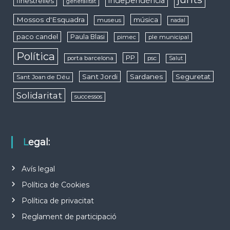
independència
finestrelles
generalitat
Mossos d'Esquadra
música
museus
nadal
paco candel
Paula Blasi
pimec
ple municipal
Política
PP
porta barcelona
psc
Salut
Sant Jordi
Sardanes
Seguretat
Sant Joan de Déu
Solidaritat
successos
Legal:
Avís legal
Política de Cookies
Política de privacitat
Reglament de participació