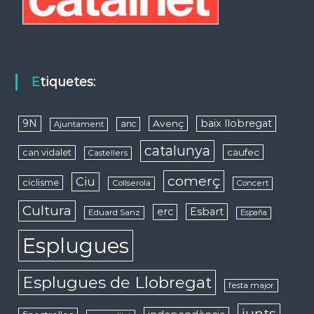
Etiquetes:
9N
baix llobregat
Avenç
anc
Ajuntament
catalunya
caufec
can vidalet
Castellers
comerç
Ciu
ciclisme
Collserola
Concert
Cultura
erc
Esbart
Eduard Sanz
España
Esplugues
Esplugues de Llobregat
festa major
junts