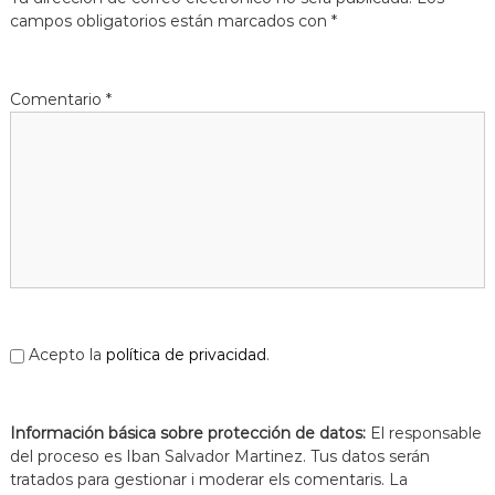
s
m
campos obligatorios están marcados con
*
a
d
c
e
i
L
ó
Comentario
*
d
l
'
o
E
b
s
p
r
l
e
u
g
g
u
a
e
t
s
d
e
Acepto la
política de privacidad
.
L
l
o
Información básica sobre protección de datos:
b
El responsable
r
del proceso es Iban Salvador Martinez. Tus datos serán
e
tratados para gestionar i moderar els comentaris. La
g