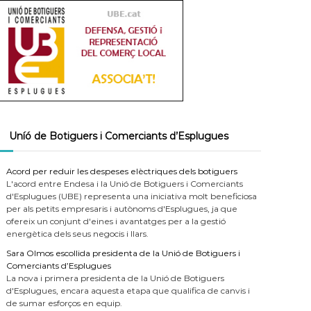
Uníó de Botiguers i Comerciants d’Esplugues
Acord per reduir les despeses elèctriques dels botiguers
L'acord entre Endesa i la Unió de Botiguers i Comerciants
d'Esplugues (UBE) representa una iniciativa molt beneficiosa
per als petits empresaris i autònoms d'Esplugues, ja que
ofereix un conjunt d'eines i avantatges per a la gestió
energètica dels seus negocis i llars.
Sara Olmos escollida presidenta de la Unió de Botiguers i
Comerciants d’Esplugues
La nova i primera presidenta de la Unió de Botiguers
d'Esplugues, encara aquesta etapa que qualifica de canvis i
de sumar esforços en equip.