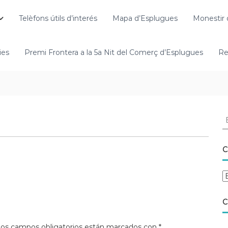
Telèfons útils d’interés
Mapa d’Esplugues
Monestir 
ies
Premi Frontera a la 5a Nit del Comerç d’Esplugues
Re
C
C
os campos obligatorios están marcados con
*