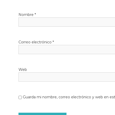
l
o
Nombre
*
b
r
e
g
a
Correo electrónico
*
t
Web
Guarda mi nombre, correo electrónico y web en es