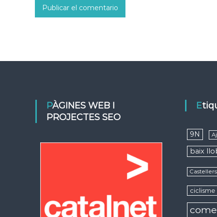
PÀGINES WEB I
Eti
PROJECTES SEO
9N
A
baix ll
Casteller
ciclisme
come