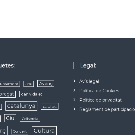
quetes:
Legal:
Avís legal
Avenç
anc
juntament
Política de Cookies
obregat
can vidalet
Política de privacitat
catalunya
caufec
s
Reglament de participaci
Ciu
Collserola
rç
Cultura
Concert