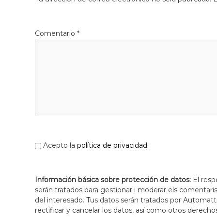
f
d
o
e
r
L
m
Comentario
*
l
a
c
o
i
b
ó
r
d
e
'
g
E
a
s
t
p
l
u
Acepto la
política de privacidad
.
g
u
e
Información básica sobre protección de datos:
El resp
s
serán tratados para gestionar i moderar els comentari
d
del interesado. Tus datos serán tratados por Automatti
e
rectificar y cancelar los datos, así como otros derecho
L