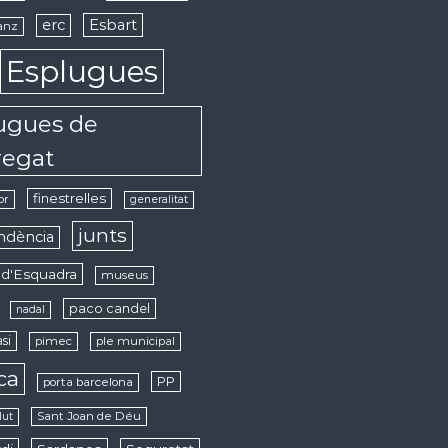
erc
Esbart
anz
Esplugues
ugues de
regat
finestrelles
or
generalitat
junts
ndència
d'Esquadra
museus
paco candel
nadal
si
pimec
ple municipal
ica
PP
porta barcelona
Sant Joan de Déu
lut