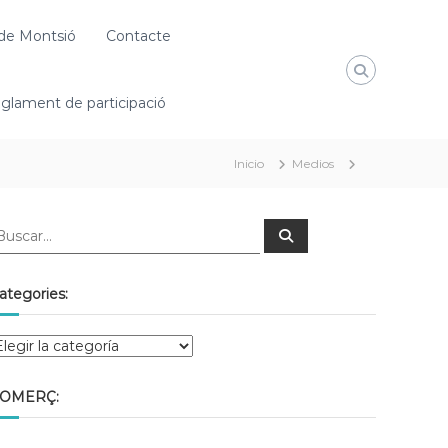
de Montsió
Contacte
glament de participació
Inicio
Medios
ategories:
OMERÇ: