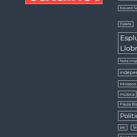
Eduard S
España
Espl
Llob
festa maj
indepe
Mossos 
música
Paula Bla
Polít
psc
Sa