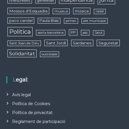
independència
finestrelles
generalitat
Mossos d'Esquadra
música
museus
nadal
paco candel
Paula Blasi
pimec
ple municipal
Política
PP
porta barcelona
psc
Salut
Sant Jordi
Sardanes
Seguretat
Sant Joan de Déu
Solidaritat
successos
Legal:
Avís legal
Política de Cookies
Política de privacitat
Reglament de participació