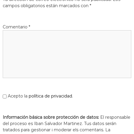
s
m
campos obligatorios están marcados con
*
a
d
c
e
i
L
ó
Comentario
*
d
l
'
o
E
b
s
p
r
l
e
u
g
g
u
a
e
t
s
d
e
Acepto la
política de privacidad
.
L
l
o
Información básica sobre protección de datos:
b
El responsable
r
del proceso es Iban Salvador Martinez. Tus datos serán
e
tratados para gestionar i moderar els comentaris. La
g