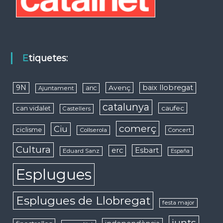
Etiquetes:
9N
baix llobregat
Avenç
anc
Ajuntament
catalunya
caufec
can vidalet
Castellers
comerç
Ciu
ciclisme
Collserola
Concert
Cultura
erc
Esbart
Eduard Sanz
España
Esplugues
Esplugues de Llobregat
festa major
junts