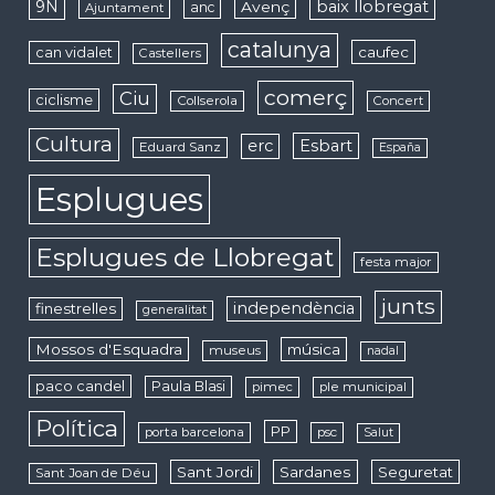
9N
baix llobregat
Avenç
anc
Ajuntament
catalunya
caufec
can vidalet
Castellers
comerç
Ciu
ciclisme
Collserola
Concert
Cultura
erc
Esbart
Eduard Sanz
España
Esplugues
Esplugues de Llobregat
festa major
junts
independència
finestrelles
generalitat
Mossos d'Esquadra
música
museus
nadal
paco candel
Paula Blasi
pimec
ple municipal
Política
PP
porta barcelona
psc
Salut
Sant Jordi
Sardanes
Seguretat
Sant Joan de Déu