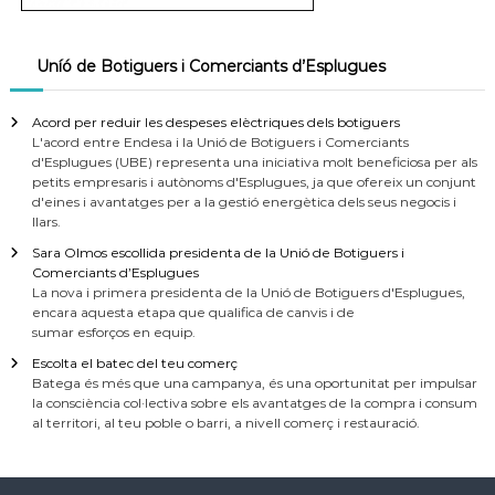
Uníó de Botiguers i Comerciants d’Esplugues
Acord per reduir les despeses elèctriques dels botiguers
L'acord entre Endesa i la Unió de Botiguers i Comerciants
d'Esplugues (UBE) representa una iniciativa molt beneficiosa per als
petits empresaris i autònoms d'Esplugues, ja que ofereix un conjunt
d'eines i avantatges per a la gestió energètica dels seus negocis i
llars.
Sara Olmos escollida presidenta de la Unió de Botiguers i
Comerciants d’Esplugues
La nova i primera presidenta de la Unió de Botiguers d'Esplugues,
encara aquesta etapa que qualifica de canvis i de
sumar esforços en equip.
Escolta el batec del teu comerç
Batega és més que una campanya, és una oportunitat per impulsar
la consciència col·lectiva sobre els avantatges de la compra i consum
al territori, al teu poble o barri, a nivell comerç i restauració.