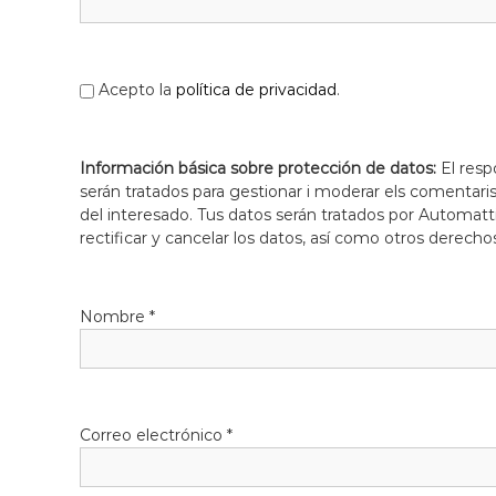
l
o
b
r
Acepto la
política de privacidad
.
e
g
a
Información básica sobre protección de datos:
El resp
t
serán tratados para gestionar i moderar els comentari
del interesado. Tus datos serán tratados por Automatti
rectificar y cancelar los datos, así como otros derecho
Nombre
*
Correo electrónico
*