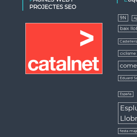
PROJECTES SEO
9N
A
baix ll
Casteller
ciclisme
come
Eduard S
España
Espl
Llob
festa maj