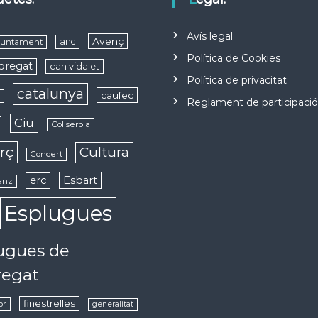
Avís legal
Avenç
anc
juntament
Política de Cookies
obregat
can vidalet
Política de privacitat
catalunya
caufec
s
Reglament de participaci
Ciu
Collserola
rç
Cultura
Concert
erc
Esbart
anz
Esplugues
ugues de
regat
finestrelles
or
generalitat