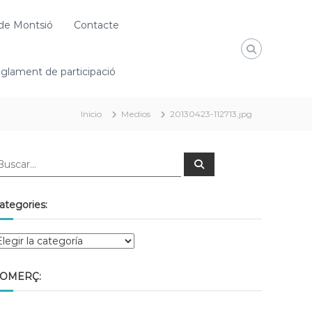
de Montsió
Contacte
glament de participació
Inicio
Medios
20130423-112713.jpg
ategories:
OMERÇ: