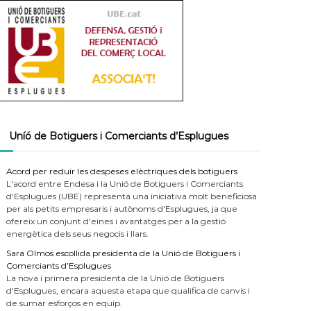
Uníó de Botiguers i Comerciants d’Esplugues
Acord per reduir les despeses elèctriques dels botiguers
L'acord entre Endesa i la Unió de Botiguers i Comerciants
d'Esplugues (UBE) representa una iniciativa molt beneficiosa
per als petits empresaris i autònoms d'Esplugues, ja que
ofereix un conjunt d'eines i avantatges per a la gestió
energètica dels seus negocis i llars.
Sara Olmos escollida presidenta de la Unió de Botiguers i
Comerciants d’Esplugues
La nova i primera presidenta de la Unió de Botiguers
d'Esplugues, encara aquesta etapa que qualifica de canvis i
de sumar esforços en equip.