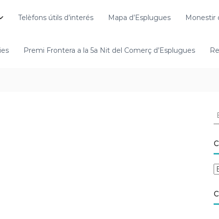
Telèfons útils d’interés
Mapa d’Esplugues
Monestir 
ies
Premi Frontera a la 5a Nit del Comerç d’Esplugues
Re
C
C