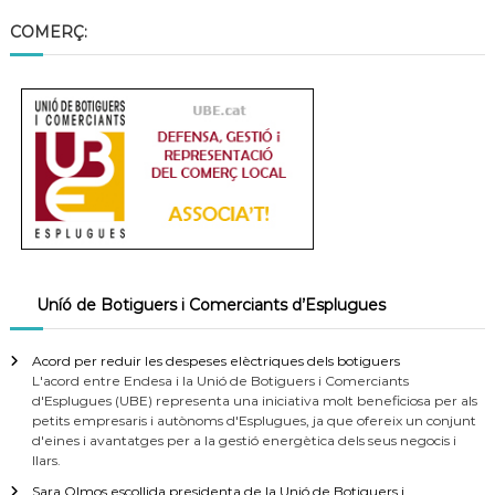
COMERÇ:
Uníó de Botiguers i Comerciants d’Esplugues
Acord per reduir les despeses elèctriques dels botiguers
L'acord entre Endesa i la Unió de Botiguers i Comerciants
d'Esplugues (UBE) representa una iniciativa molt beneficiosa per als
petits empresaris i autònoms d'Esplugues, ja que ofereix un conjunt
d'eines i avantatges per a la gestió energètica dels seus negocis i
llars.
Sara Olmos escollida presidenta de la Unió de Botiguers i