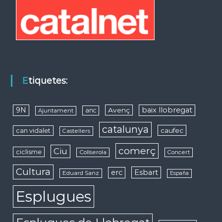
Etiquetes:
9N
baix llobregat
Avenç
anc
Ajuntament
catalunya
caufec
can vidalet
Castellers
comerç
Ciu
ciclisme
Collserola
Concert
Cultura
erc
Esbart
Eduard Sanz
España
Esplugues