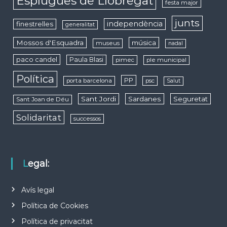
Esplugues de Llobregat
festa major
junts
independència
finestrelles
generalitat
Mossos d'Esquadra
música
museus
nadal
paco candel
Paula Blasi
pimec
ple municipal
Política
PP
porta barcelona
psc
Salut
Sant Jordi
Sardanes
Seguretat
Sant Joan de Déu
Solidaritat
successos
Legal:
Avís legal
Política de Cookies
Política de privacitat