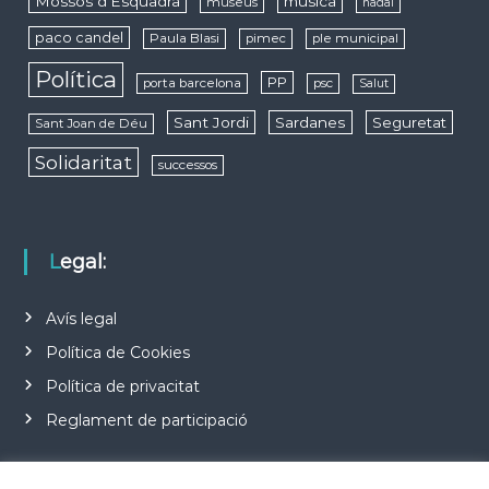
Mossos d'Esquadra
música
museus
nadal
paco candel
Paula Blasi
pimec
ple municipal
Política
PP
porta barcelona
psc
Salut
Sant Jordi
Sardanes
Seguretat
Sant Joan de Déu
Solidaritat
successos
Legal:
Avís legal
Política de Cookies
Política de privacitat
Reglament de participació