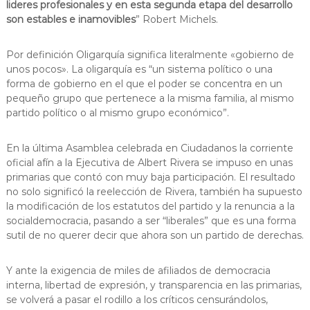
lideres profesionales y en esta segunda etapa del desarrollo
s
m
son estables e inamovibles
” Robert Michels.
a
d
c
e
i
Por definición Oligarquía significa literalmente «gobierno de
L
ó
unos pocos». La oligarquía es “un sistema político o una
d
l
forma de gobierno en el que el poder se concentra en un
'
o
E
pequeño grupo que pertenece a la misma familia, al mismo
b
s
partido político o al mismo grupo económico”.
p
r
l
e
u
En la última Asamblea celebrada en Ciudadanos la corriente
g
g
oficial afín a la Ejecutiva de Albert Rivera se impuso en unas
u
a
primarias que contó con muy baja participación. El resultado
e
no solo significó la reelección de Rivera, también ha supuesto
t
s
la modificación de los estatutos del partido y la renuncia a la
d
socialdemocracia, pasando a ser “liberales” que es una forma
e
L
sutil de no querer decir que ahora son un partido de derechas.
l
o
Y ante la exigencia de miles de afiliados de democracia
b
r
interna, libertad de expresión, y transparencia en las primarias,
e
se volverá a pasar el rodillo a los críticos censurándolos,
g