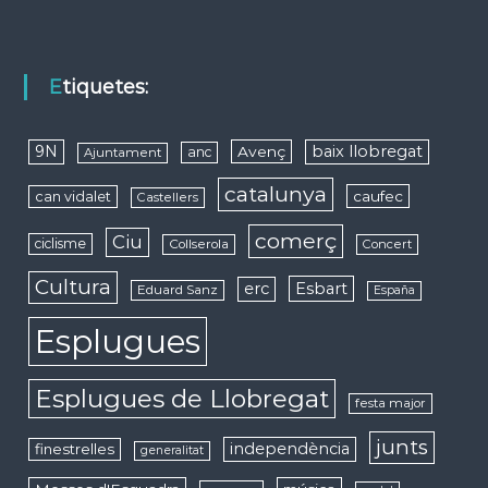
Etiquetes:
9N
baix llobregat
Avenç
anc
Ajuntament
catalunya
caufec
can vidalet
Castellers
comerç
Ciu
ciclisme
Collserola
Concert
Cultura
erc
Esbart
Eduard Sanz
España
Esplugues
Esplugues de Llobregat
festa major
junts
independència
finestrelles
generalitat