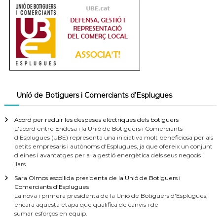
Uníó de Botiguers i Comerciants d’Esplugues
Acord per reduir les despeses elèctriques dels botiguers
L'acord entre Endesa i la Unió de Botiguers i Comerciants
d'Esplugues (UBE) representa una iniciativa molt beneficiosa per als
petits empresaris i autònoms d'Esplugues, ja que ofereix un conjunt
d'eines i avantatges per a la gestió energètica dels seus negocis i
llars.
Sara Olmos escollida presidenta de la Unió de Botiguers i
Comerciants d’Esplugues
La nova i primera presidenta de la Unió de Botiguers d'Esplugues,
encara aquesta etapa que qualifica de canvis i de
sumar esforços en equip.