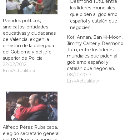
Partidos políticos,
sindicatos, entidades
educativas y ciudadanas
Kofi Annan, Ban Ki-Moon,
de Valencia, exigen la
Jimmy Carter y Desmond
dimisión de la delegada
Tutu, entre los líderes
del Gobierno y del jefe
mundiales que piden al
superior de Policía
gobierno español y
22/02/2012
catalán que negocien.
En «Actualitat»
08/10/2017
En «Actualitat»
Alfredo Pérez Rubalcaba,
elegido secretario general
del PSOE en el congreso