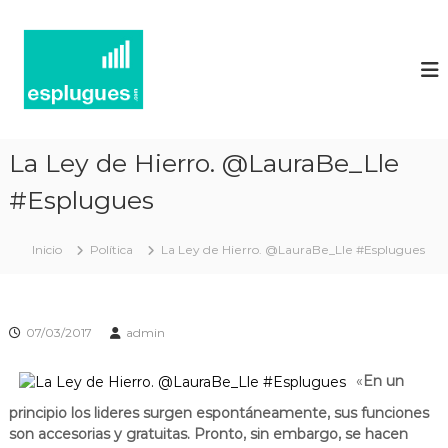
N
P
o
o
r
t
t
í
a
l
c
d
i
'
La Ley de Hierro. @LauraBe_Lle
e
a
c
#Esplugues
s
t
d
u
'
a
Inicio
Política
La Ley de Hierro. @LauraBe_Lle #Esplugues
l
E
i
s
t
p
a
07/03/2017
admin
t
l
i
u
i
«
En un
g
n
f
principio los lideres surgen espontáneamente, sus funciones
u
o
son accesorias y gratuitas. Pronto, sin embargo, se hacen
e
r