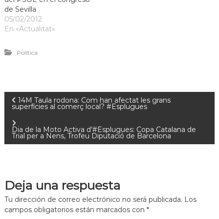
de Sevilla
05/02/2012
En «Actualitat»
Política
14M Taula rodona: Com han afectat les grans
superfícies al comerç local? #Esplugues
Dia de la Moto Activa d’#Esplugues: Copa Catalana de
Trial per a Nens, Trofeu Diputació de Barcelona
Deja una respuesta
Tu dirección de correo electrónico no será publicada.
Los
campos obligatorios están marcados con
*