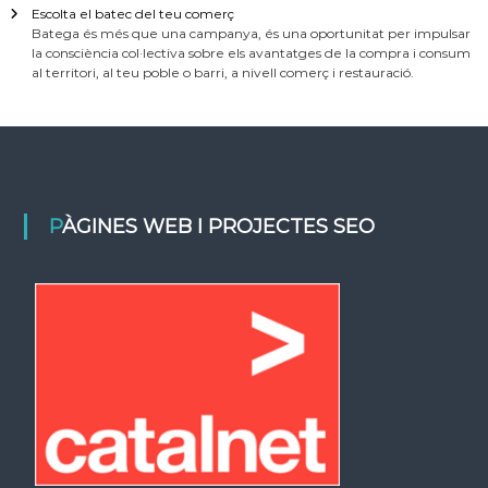
Escolta el batec del teu comerç
Batega és més que una campanya, és una oportunitat per impulsar
la consciència col·lectiva sobre els avantatges de la compra i consum
al territori, al teu poble o barri, a nivell comerç i restauració.
PÀGINES WEB I PROJECTES SEO