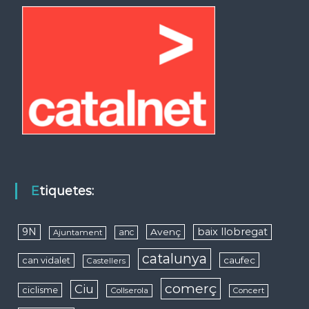
Etiquetes:
9N
baix llobregat
Avenç
anc
Ajuntament
catalunya
caufec
can vidalet
Castellers
comerç
Ciu
ciclisme
Collserola
Concert