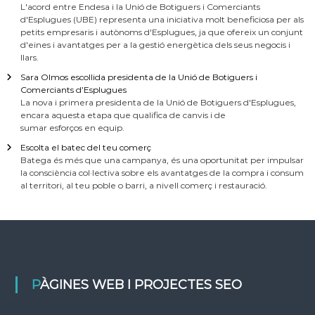
L'acord entre Endesa i la Unió de Botiguers i Comerciants
d'Esplugues (UBE) representa una iniciativa molt beneficiosa per als
petits empresaris i autònoms d'Esplugues, ja que ofereix un conjunt
d'eines i avantatges per a la gestió energètica dels seus negocis i
llars.
Sara Olmos escollida presidenta de la Unió de Botiguers i
Comerciants d’Esplugues
La nova i primera presidenta de la Unió de Botiguers d'Esplugues,
encara aquesta etapa que qualifica de canvis i de
sumar esforços en equip.
Escolta el batec del teu comerç
Batega és més que una campanya, és una oportunitat per impulsar
la consciència col·lectiva sobre els avantatges de la compra i consum
al territori, al teu poble o barri, a nivell comerç i restauració.
PÀGINES WEB I PROJECTES SEO