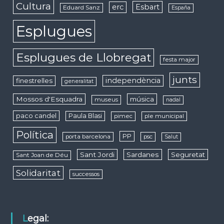
Cultura
erc
Esbart
Eduard Sanz
España
Esplugues
Esplugues de Llobregat
festa major
junts
independència
finestrelles
generalitat
Mossos d'Esquadra
música
museus
nadal
paco candel
Paula Blasi
pimec
ple municipal
Política
PP
porta barcelona
psc
Salut
Sant Jordi
Sardanes
Seguretat
Sant Joan de Déu
Solidaritat
successos
Legal: