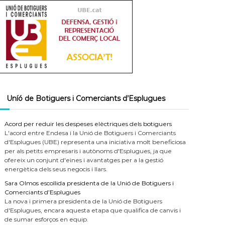
Uníó de Botiguers i Comerciants d’Esplugues
Acord per reduir les despeses elèctriques dels botiguers
L'acord entre Endesa i la Unió de Botiguers i Comerciants
d'Esplugues (UBE) representa una iniciativa molt beneficiosa
per als petits empresaris i autònoms d'Esplugues, ja que
ofereix un conjunt d'eines i avantatges per a la gestió
energètica dels seus negocis i llars.
Sara Olmos escollida presidenta de la Unió de Botiguers i
Comerciants d’Esplugues
La nova i primera presidenta de la Unió de Botiguers
d'Esplugues, encara aquesta etapa que qualifica de canvis i
de sumar esforços en equip.