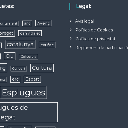
quetes:
Legal:
Avís legal
Avenç
anc
juntament
Política de Cookies
obregat
can vidalet
Política de privacitat
catalunya
caufec
s
Reglament de participaci
Ciu
Collserola
rç
Cultura
Concert
erc
Esbart
anz
Esplugues
ugues de
regat