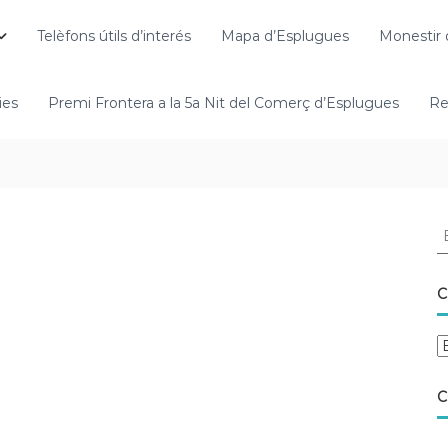
Telèfons útils d’interés
Mapa d’Esplugues
Monestir 
ies
Premi Frontera a la 5a Nit del Comerç d’Esplugues
Re
C
C