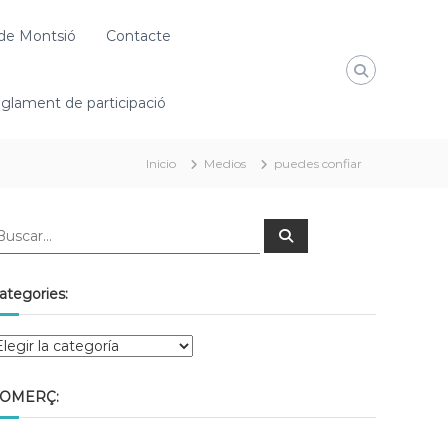
de Montsió
Contacte
glament de participació
Inicio
Medios
puedes confiar
ategories:
OMERÇ: