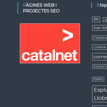
PÀGINES WEB I
Eti
PROJECTES SEO
9N
A
baix ll
Casteller
ciclisme
come
Eduard S
España
Espl
Llob