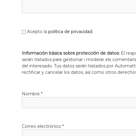
l
o
b
r
e
Acepto la
política de privacidad
.
g
a
t
Información básica sobre protección de datos:
El resp
serán tratados para gestionar i moderar els comentari
del interesado. Tus datos serán tratados por Automatti
rectificar y cancelar los datos, así como otros derecho
Nombre
*
Correo electrónico
*