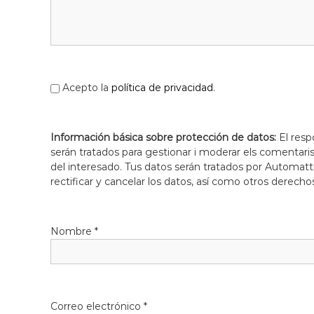
l
o
b
r
e
g
Acepto la
política de privacidad
.
a
t
Información básica sobre protección de datos:
El resp
serán tratados para gestionar i moderar els comentari
del interesado. Tus datos serán tratados por Automatti
rectificar y cancelar los datos, así como otros derecho
Nombre
*
Correo electrónico
*