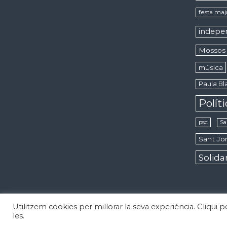
festa maj
indepe
Mossos 
música
Paula Bla
Polít
psc
Sa
Sant Jor
Solida
Utilitzem cookies per millorar la seva experiència. Cliqui 
Copyright © 2026
Notícies d'Esplugues de Llobregat
Todos los 
les.