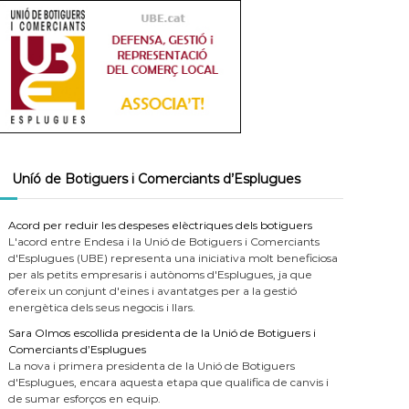
Uníó de Botiguers i Comerciants d’Esplugues
Acord per reduir les despeses elèctriques dels botiguers
L'acord entre Endesa i la Unió de Botiguers i Comerciants
d'Esplugues (UBE) representa una iniciativa molt beneficiosa
per als petits empresaris i autònoms d'Esplugues, ja que
ofereix un conjunt d'eines i avantatges per a la gestió
energètica dels seus negocis i llars.
Sara Olmos escollida presidenta de la Unió de Botiguers i
Comerciants d’Esplugues
La nova i primera presidenta de la Unió de Botiguers
d'Esplugues, encara aquesta etapa que qualifica de canvis i
de sumar esforços en equip.