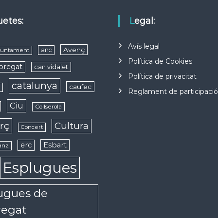
quetes:
Legal:
Avís legal
Avenç
anc
juntament
Política de Cookies
obregat
can vidalet
Política de privacitat
catalunya
caufec
s
Reglament de participaci
Ciu
Collserola
rç
Cultura
Concert
erc
Esbart
anz
Esplugues
ugues de
regat