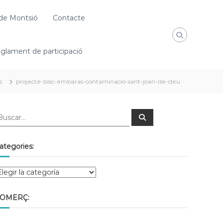
de Montsió
Contacte
glament de participació
s
projecte-bisc-embaras-contaminacio-sant-joan-de-deu
ategories:
OMERÇ: