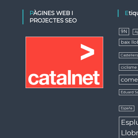
PÀGINES WEB I
Eti
PROJECTES SEO
9N
A
baix ll
Casteller
ciclisme
come
Eduard S
España
Espl
Llob