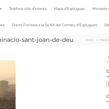
Telèfons útils d’interés
Mapa d’Esplugues
Monestir 
ies
Premi Frontera a la 5a Nit del Comerç d’Esplugues
Re
inacio-sant-joan-de-deu
Inicio
Medio
C
C