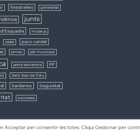
finestrelles
or
generalitat
junts
ndència
d'Esquadra
museus
paco candel
nadal
si
pimec
ple municipal
ica
PP
porta barcelona
Sant Joan de Déu
lut
di
Sardanes
Seguretat
ritat
successos
per Acceptar per consentir-les totes. Cliqui Gestionar per contr
derechos reservados. Tema:
Flash
de ThemeGrill. Funciona con
WordPress