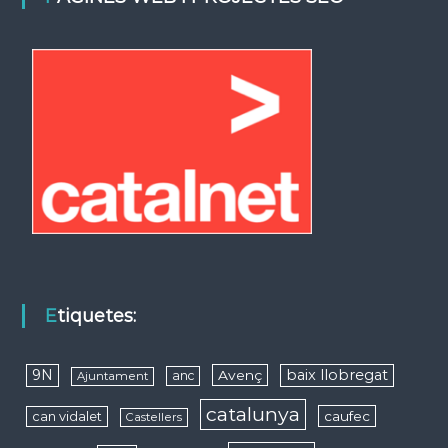
Etiquetes:
9N
baix llobregat
Avenç
anc
Ajuntament
catalunya
caufec
can vidalet
Castellers