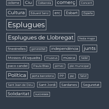
comerç
Ciu
ciclisme
Collserola
Concert
Cultura
erc
Esbart
Eduard Sanz
España
Esplugues
Esplugues de Llobregat
festa major
junts
independència
finestrelles
generalitat
Mossos d'Esquadra
música
museus
nadal
paco candel
Paula Blasi
pimec
ple municipal
Política
PP
porta barcelona
psc
Salut
Sant Jordi
Sardanes
Seguretat
Sant Joan de Déu
Solidaritat
successos