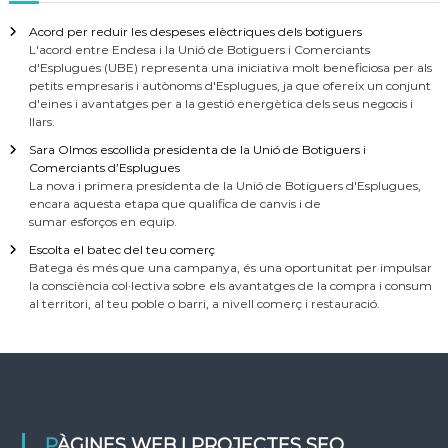
Acord per reduir les despeses elèctriques dels botiguers
L'acord entre Endesa i la Unió de Botiguers i Comerciants
d'Esplugues (UBE) representa una iniciativa molt beneficiosa per als
petits empresaris i autònoms d'Esplugues, ja que ofereix un conjunt
d'eines i avantatges per a la gestió energètica dels seus negocis i
llars.
Sara Olmos escollida presidenta de la Unió de Botiguers i
Comerciants d’Esplugues
La nova i primera presidenta de la Unió de Botiguers d'Esplugues,
encara aquesta etapa que qualifica de canvis i de
sumar esforços en equip.
Escolta el batec del teu comerç
Batega és més que una campanya, és una oportunitat per impulsar
la consciència col·lectiva sobre els avantatges de la compra i consum
al territori, al teu poble o barri, a nivell comerç i restauració.
PÀGINES WEB I PROJECTES SEO