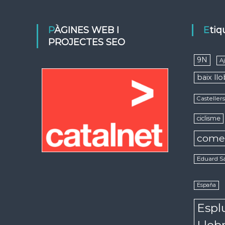
PÀGINES WEB I
Eti
PROJECTES SEO
9N
A
baix ll
Casteller
ciclisme
come
Eduard S
España
Espl
Llob