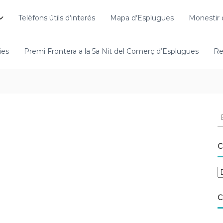
Telèfons útils d’interés
Mapa d’Esplugues
Monestir 
ies
Premi Frontera a la 5a Nit del Comerç d’Esplugues
Re
C
C