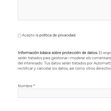
l
o
b
r
e
g
Acepto la
política de privacidad
.
a
t
Información básica sobre protección de datos:
El resp
serán tratados para gestionar i moderar els comentari
del interesado. Tus datos serán tratados por Automatti
rectificar y cancelar los datos, así como otros derecho
Nombre
*