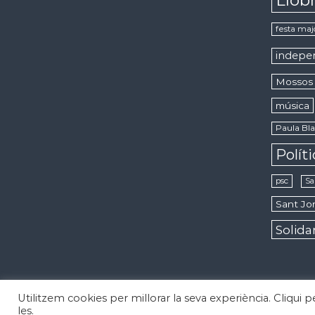
festa maj
indepe
Mossos 
música
Paula Bla
Polít
psc
Sa
Sant Jor
Solida
Utilitzem cookies per millorar la seva experiència. Cliqui 
Copyright © 2026
Notícies d'Esplugues de Llobregat
Todos los 
les.