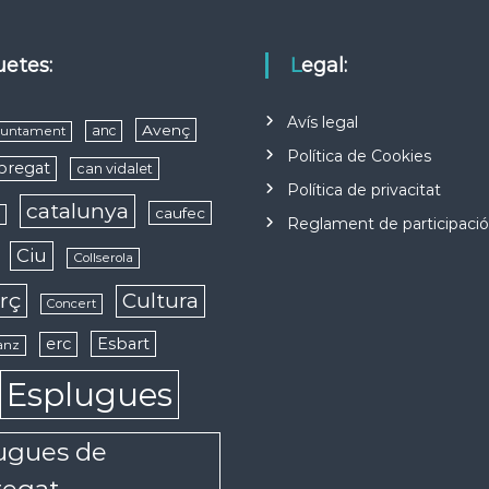
quetes:
Legal:
Avís legal
Avenç
anc
juntament
Política de Cookies
obregat
can vidalet
Política de privacitat
catalunya
caufec
s
Reglament de participaci
Ciu
Collserola
rç
Cultura
Concert
erc
Esbart
anz
Esplugues
ugues de
regat