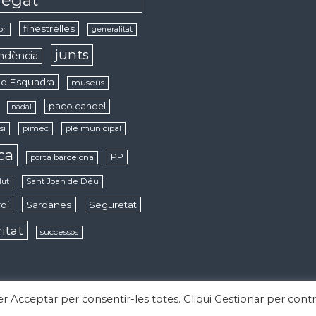
finestrelles
or
generalitat
junts
ndència
d'Esquadra
museus
paco candel
nadal
si
pimec
ple municipal
ica
PP
porta barcelona
Sant Joan de Déu
lut
di
Sardanes
Seguretat
ritat
successos
per Acceptar per consentir-les totes. Cliqui Gestionar per contr
derechos reservados. Tema:
Flash
de ThemeGrill. Funciona con
WordPress