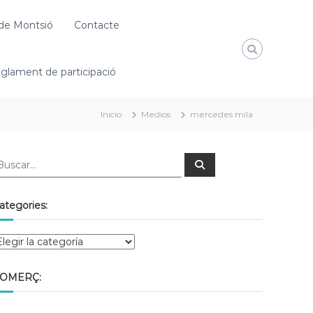
de Montsió
Contacte
glament de participació
Inicio
Medios
mercedes mila
ategories:
OMERÇ: