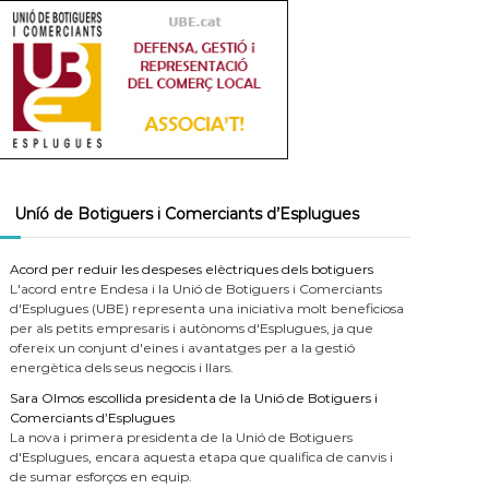
Uníó de Botiguers i Comerciants d’Esplugues
Acord per reduir les despeses elèctriques dels botiguers
L'acord entre Endesa i la Unió de Botiguers i Comerciants
d'Esplugues (UBE) representa una iniciativa molt beneficiosa
per als petits empresaris i autònoms d'Esplugues, ja que
ofereix un conjunt d'eines i avantatges per a la gestió
energètica dels seus negocis i llars.
Sara Olmos escollida presidenta de la Unió de Botiguers i
Comerciants d’Esplugues
La nova i primera presidenta de la Unió de Botiguers
d'Esplugues, encara aquesta etapa que qualifica de canvis i
de sumar esforços en equip.