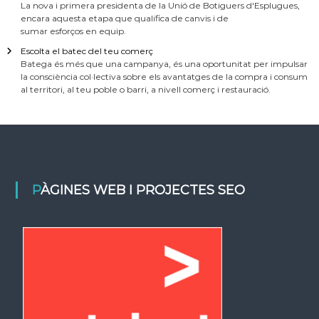
La nova i primera presidenta de la Unió de Botiguers d'Esplugues,
encara aquesta etapa que qualifica de canvis i de
sumar esforços en equip.
Escolta el batec del teu comerç
Batega és més que una campanya, és una oportunitat per impulsar
la consciència col·lectiva sobre els avantatges de la compra i consum
al territori, al teu poble o barri, a nivell comerç i restauració.
PÀGINES WEB I PROJECTES SEO