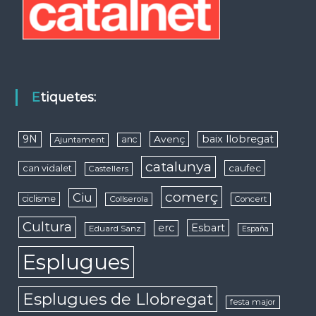
Etiquetes:
9N
baix llobregat
Avenç
anc
Ajuntament
catalunya
caufec
can vidalet
Castellers
comerç
Ciu
ciclisme
Collserola
Concert
Cultura
erc
Esbart
Eduard Sanz
España
Esplugues
Esplugues de Llobregat
festa major