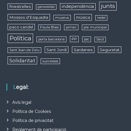
junts
independència
finestrelles
generalitat
Mossos d'Esquadra
música
museus
nadal
paco candel
Paula Blasi
pimec
ple municipal
Política
PP
porta barcelona
psc
Salut
Sant Jordi
Sardanes
Seguretat
Sant Joan de Déu
Solidaritat
successos
Legal:
Avís legal
Política de Cookies
Política de privacitat
Reglament de participació