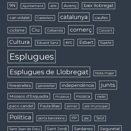
9N
baix llobregat
Avenç
anc
Ajuntament
catalunya
caufec
can vidalet
Castellers
comerç
Ciu
ciclisme
Collserola
Concert
Cultura
erc
Esbart
Eduard Sanz
España
Esplugues
Esplugues de Llobregat
festa major
junts
independència
finestrelles
generalitat
Mossos d'Esquadra
música
museus
nadal
paco candel
Paula Blasi
pimec
ple municipal
Política
PP
porta barcelona
psc
Salut
Sant Jordi
Sardanes
Seguretat
Sant Joan de Déu